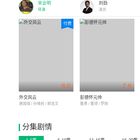
宋业明
刘劲
导演
演员
付费
8.0
7.9
外交风云
彭德怀元帅
唐国强 / 孙维民 / 郭连文
董勇 / 董琦 / 罗刚
分集剧情