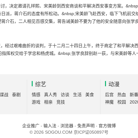
日派，蒋介石的态度有所松动。&nbsp;宋美龄飞赴西安，临下飞机前交
望蒋介石，二人相见百感交集，蒋告诫美龄不要为了他的安全随意向张学
方案，蒋介石要求由宋美龄和宋子文做为谈判代表，宋美龄同意与周恩来会
的指挥权交给于学忠和杨虎城。&nbsp;张学良辞别赵一荻，与宋美龄等
综艺
动漫
谍战
泰剧
情感
真人秀
访谈
生活
美食
后宫
热血
新
游戏
相亲
竞技
神魔
校园
202
企业推广
-
输入法
-
浏览器
-
免责声明
-
官方微博
© 2026 SOGOU.COM
京ICP证050897号