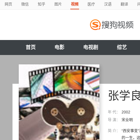
网页
微信
知乎
图片
视频
医疗
汉语
翻译
首页
电影
电视剧
综艺
张学
年 代：
2002
导 演：
宋业明
简 介：
“西安事变
的一生，这