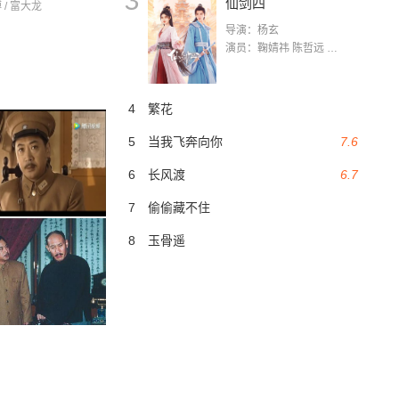
3
仙剑四
 / 富大龙
导演：杨玄
演员：鞠婧祎 陈哲远 茅子俊 毛晓慧 王媛可 张志浩 林枫松 张帆（演员）
4
繁花
5
当我飞奔向你
7.6
6
长风渡
6.7
7
偷偷藏不住
8
玉骨遥