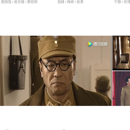
唐国强 / 侯京健 / 黄晓明
祖峰 / 梅婷 / 侯勇
宁静 / 张博