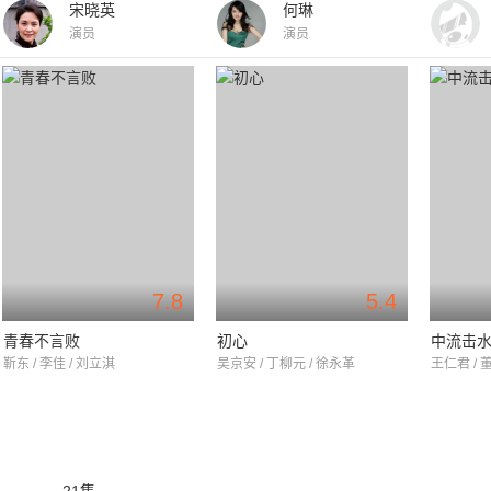
宋晓英
何琳
演员
演员
7.8
5.4
青春不言败
初心
中流击
靳东 / 李佳 / 刘立淇
吴京安 / 丁柳元 / 徐永革
王仁君 / 