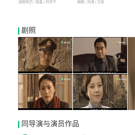
迪丽热巴 / 吴磊 / 刘宇宁
胡歌 / 刘涛 / 王凯
剧照
同导演与演员作品