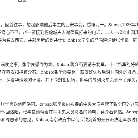
21集
下痛心不已，赵一荻接到杨虎城夫人谢葆真打来的电话，二人一起去止园
为名去西安，并部署新的剿共计划.&nbsp;宁夏的马鸿逵送给张学良一匹叫&
uot;盖西北&quot;，张学良大喜。&nbsp;张学良陪同到达西安的蒋介
备在西安扣押蒋介石。&nbsp;张学良要赵一荻做好失败后潜往国外的准
石辞行，探看华清池的环境。并下令封锁机场，将蒋的专列火车头调离了潼关
已不要伤害蒋介石。
他回洛阳，张学良请蒋看在押中央大员签名的通电，蒋介石谔然。&nbsp
和周恩来的意见。&nbsp;南京政府中以何应钦为首的亲日派决定军事讨
去西安劝说。