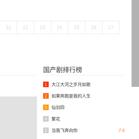
11
12
13
14
15
16
17
国产剧排行榜
1
大江大河之岁月如歌
2
如果奔跑是我的人生
3
仙剑四
4
繁花
5
当我飞奔向你
7.6