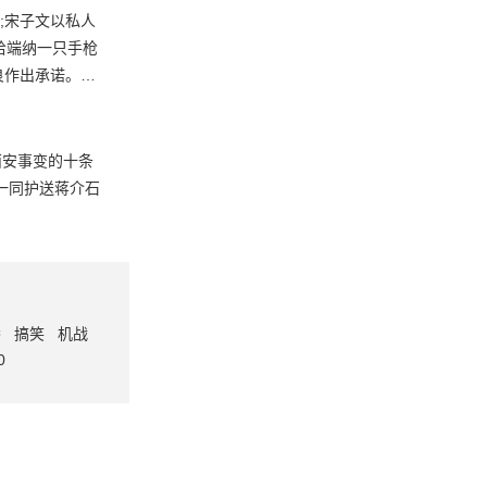
给端纳一只手枪
良作出承诺。
商。
人一同护送蒋介石
番
搞笑
机战
0