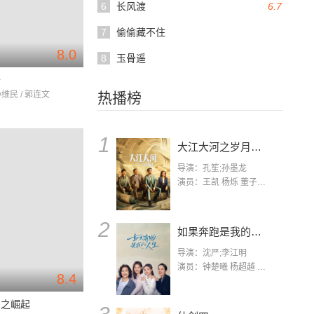
6
长风渡
6.7
7
偷偷藏不住
8.0
8
玉骨遥
云
孙维民 / 郭连文
热播榜
1
大江大河之岁月如歌
导演：孔笙;孙墨龙
演员：王凯 杨烁 董子健 杨采钰 张佳宁 练练 林栋甫 房子斌
2
如果奔跑是我的人生
导演：沈严;李江明
演员：钟楚曦 杨超越 许娣 陈小艺 侯雯元 宋洋 王宥钧 李添诺
8.4
国之崛起