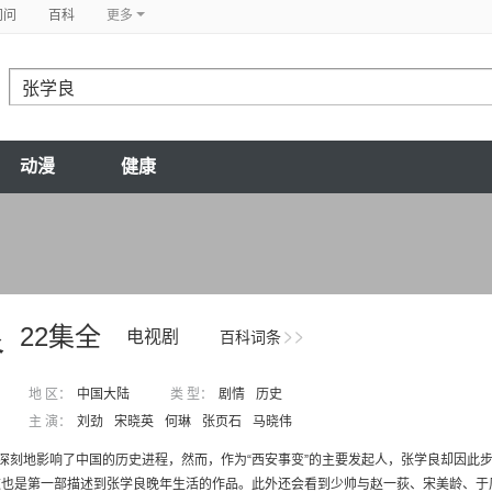
问问
百科
更多
动漫
健康
良
22集全
电视剧
百科词条
地 区：
中国大陆
类 型：
剧情
历史
主 演：
刘劲
宋晓英
何琳
张页石
马晓伟
”深刻地影响了中国的历史进程，然而，作为“西安事变”的主要发起人，张学良却因
也是第一部描述到张学良晚年生活的作品。此外还会看到少帅与赵一荻、宋美龄、于凤