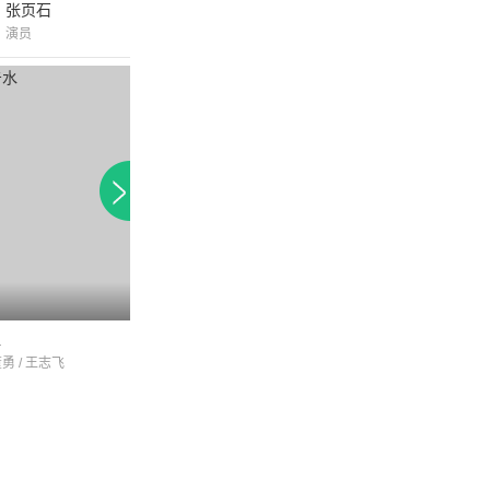
张页石
演员
水
两把菜刀
将军外交家黄镇
董勇 / 王志飞
徐永革 / 苏丽
苏丽 / 郭东文 / 宋禹