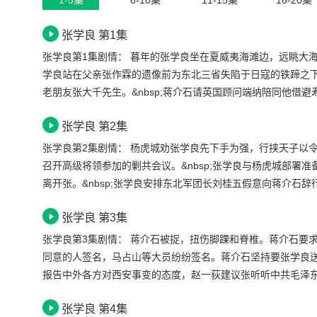
1-5集
6-10集
11-15集
16-20集
张学良 第1集
张学良第1集剧情： 暮年的张学良坐在夏威夷海滩边，远眺大海，回首往事，想起影响他后半生的西安事变，感慨万千。&nbsp;1936年12月的西安，张
学良站在父亲张作霖的遗像前为东北三省失陷于日寇的铁蹄之
老朋友张大千先生。&nbsp;蒋介石请英国顾问端纳陪同他借避寿
&quot;的千里马，说东北军中无人敢骑。赵新华在众人前制服&q
张学良 第2集
&quot;盖西北&quot;与火车赛跑。
张学良第2集剧情： 杨虎城劝张学良先下手为强，行挟天子以令诸侯之事，张学良感到为难。&nbsp;蒋介石宴请东北军、十七路军的将领，并在华清池
召开高级将领参加的剿共会议。&nbsp;张学良与杨虎城部署准
离开张。&nbsp;张学良安排东北军团长刘桂五假意向蒋介
二月十二日清晨发动事变。&nbsp;张学良叮嘱刘桂五万不得
张学良 第3集
张学良第3集剧情： 蒋介石被捉，扭伤脚踝和脊椎。蒋介石要求张学良送他回洛阳。&nbsp;张学良向被捉的中央大员宣读了致全国的八项抗日主张，要
同意的人签名，马占山等大员纷纷签名。蒋介石坚持要张学良送
报告中外各方对西安事变的态度，赵一荻建议张听听中共毛泽东
力主和平解决，斥责了何等人的险恶居心，并请端纳与黄仁霖
张学良 第4集