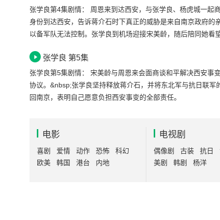
张学良第4集剧情： 周恩来到达西安，与张学良、杨虎城一起商讨，决定邀请孔祥熙、宋美龄到西安商谈和平解决西安事变方案。&nbsp;宋子文以私人
身份到达西安，告诉蒋介石时下真正的威胁是来自南京政府的亲
以备军队无法控制。张学良到机场迎接宋美龄，随后陪同她看
&nbsp;宋美龄、宋子文、张学良、杨虎城与蒋介石商谈解决
张学良 第5集
张学良第5集剧情： 宋美龄与周恩来会面商谈和平解决西安事变，经过艰难曲折的谈判，于十二月二十四日上午，终于商定了和平解决西安事变的十条
协议。&nbsp;张学良坚持释放蒋介石，并将东北军与抗日联军
回南京，表明自己愿意负担西安事变的全部责任。
电影
电视剧
喜剧
爱情
动作
恐怖
科幻
偶像剧
古装
抗日
欧美
韩国
港台
内地
美剧
韩剧
杨洋