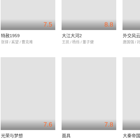
7.5
8.8
特赦1959
大江大河2
外交风
张铎 / 奚望 / 曹克难
王凯 / 杨烁 / 董子健
唐国强 / 
7.6
7.8
光荣与梦想
面具
大秦帝