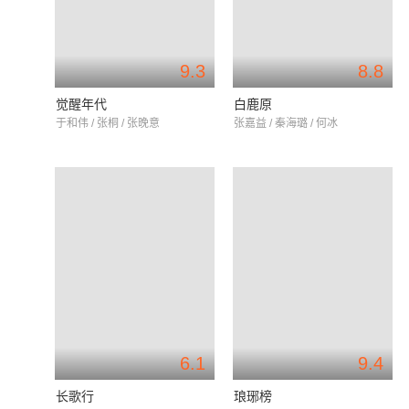
9.3
8.8
觉醒年代
白鹿原
于和伟 / 张桐 / 张晚意
张嘉益 / 秦海璐 / 何冰
6.1
9.4
长歌行
琅琊榜