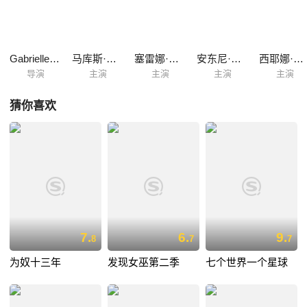
Gabrielle Beaumont
马库斯·吉尔伯特
塞雷娜·戈登
安东尼·凯尔夫
西耶娜·盖尔利
导演
主演
主演
主演
主演
猜你喜欢
7.
6.
9.
8
7
7
为奴十三年
发现女巫第二季
七个世界一个星球