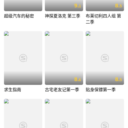
9.
8.
1
5
超级汽车的秘密
神探夏洛克 第三季
布莱切利四人组 第
二季
8.
8.
6
5
求生指南
古宅老友记第一季
贴身保镖第一季