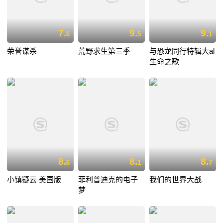
7.
9.
9.
6
5
1
荣誉谋杀
荒野求生第三季
与恐龙同行特辑大al
生命之歌
8.
8.
8.
6
1
7
小镇疑云 美国版
菲利普迪克的电子
我们的世界大战
梦