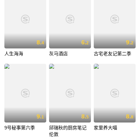
8.
6.
9.
4
2
2
人生海海
灰马酒店
古宅老友记第二季
9.
8.
8.
1
5
8
9号秘事第六季
邱瑞秋的厨房笔记
家里养大喵
伦敦