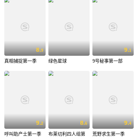
8.
9.
9
1
真相捕捉第一季
绿色星球
9号秘事第一部
9.
8.
9.
2
6
4
呼叫助产士第一季
布莱切利四人组第
荒野求生第一季