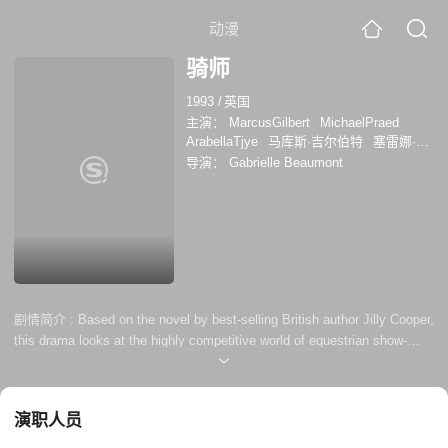
动漫
骑师
1993
/
英国
主演：
MarcusGilbert
MichaelPraed
ArabellaTjye
马库斯·吉尔伯特
塞雷娜·戈
登
Annabel Giles
安东尼·凯尔夫
凯·卡
导演：
Gabrielle Beaumont
拉尔
西耶娜·盖尔利
Alexander Torriglia
加布里埃尔·博蒙特
布伦达·布鲁斯
Honor
Shepherd
剧情简介 :
Based on the novel by best-selling British author Jilly Cooper,
this drama looks at the highly competitive world of equestrian show-
jumping. Jake Lovell (Michael Praed), a gypsy half-breed born into
poverty, has through hard work and his remarkable skill with horses
risen to the top among competitive riders. Jake now finds himself
演职人员
challenging his arch rival Rupert Campbell-Blac...