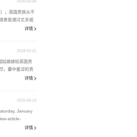
2020-03-08
入），英国贵族从不
或者是通过丈夫或
详情
2018-02-22
美国姑娘嫁给英国贵
尽，囊中羞涩的贵
详情
2016-06-13
rday, January
ew-article-
详情