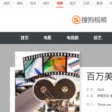
网页
微信
知乎
图片
视频
医疗
汉语
翻译
首页
电影
电视剧
综艺
百万美
年 代：
2015
主 演：
伊丽莎白·
简 介：
These are t