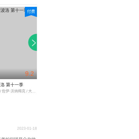
付费
付费
9.2
9.4
洛 第十一季
唐顿庄园 第六季
唐顿庄园 第五季
大卫·苏切 / 佐伊·沃纳梅克 / 大卫·叶兰德
休·博内威利 / 米歇尔·道克瑞 / 劳拉·卡尔迈克尔
2023-01-18