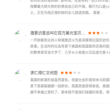
如何实现阶级跨越? 是有钱，还是有权? 悠久的传
挥舞着大把大把的钞票说自己的不屑，都只为口是心非地跻身上
士，正在为他正值妙龄的女儿挑选佳婿。 富豪...
潜意识里总叫它百万美元宝贝…
一开始看到主持人和城堡还以为是讲唐顿庄园历史的
故事。在当时的社会背景下美国和英国差异还真的挺
的教育甚至读大学了，几乎从小就是以日后成为某人的.
求仁得仁又何怨
美国的新富阶层虽然富有，但是社会阶层却未与财富
景下英美联姻便一拍即合，英国贵族获得金钱，美国
姻不幸福之类的了，那本就不是他们结婚的本意，求仁.