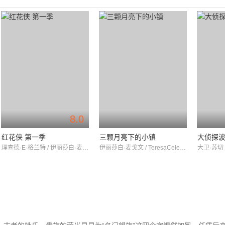
8.0
红花侠 第一季
三颗月亮下的小镇
大侦探波
理查德·E·格兰特 / 伊丽莎白·麦戈文 / 马丁·肖
伊丽莎白·麦戈文 / TeresaCelentano / SamMurphy