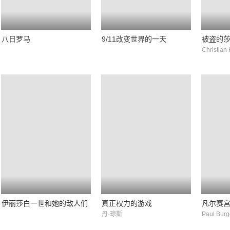
八日罗马
9/11改变世界的一天
被盗的
Christian 
伊丽莎白一世和她的敌人们
真正权力的游戏
凡尔赛
丹·琼斯
Paul Burg