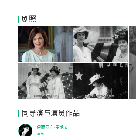
剧照
同导演与演员作品
伊丽莎白·麦戈文
演员