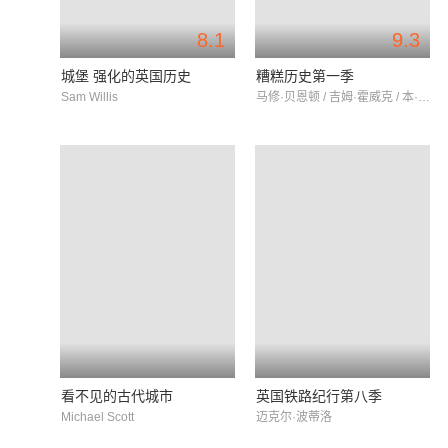
8.1
9.3
城堡 强化的英国历史
糟糕历史第一季
Sam Willis
马修·贝恩顿 / 吉姆·霍威克 / 本·威尔邦德
看不见的古代城市
英国铁路纪行第八季
Michael Scott
迈克尔·波蒂洛