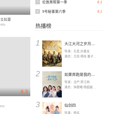
7
伦敦黑帮第一季
8.1
8
9号秘事第六季
9.1
莎士比亚
Hills
热播榜
1
大江大河之岁月如歌
导演：孔笙;孙墨龙
演员：王凯 杨烁 董子健 杨采钰 张佳宁 练练 林栋甫 房子斌
2
如果奔跑是我的人生
导演：沈严;李江明
演员：钟楚曦 杨超越 许娣 陈小艺 侯雯元 宋洋 王宥钧 李添诺
8.3
宫
3
仙剑四
ess
导演：杨玄