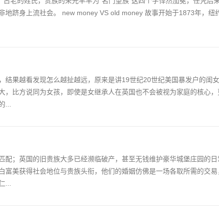
统，古老的姓氏，贵族的荣光早早为“名门望族”这四个字悍然加冕，任凭后
流社会。 new money VS old money 故事开始于1873年
，结果越看发现怎么越扯越远，原来是讲19世纪20世纪美国暴发户的闺
大，比方说同为女孩，即使是女继承人在英国也不会被视为家庭的核心，
..
匹配；英国的旧贵族大多已经濒临破产，甚至无钱维护豪华城堡庄园的日
白富美获得社会地位与贵族头衔，他们的婚姻仿佛是一场各取所需的交易
..