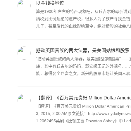
以金钱换地位
算是1900年左右的特产现象吧，从丘吉尔的母亲
纳税到比例超绝的遗产税，很多人为了族产寻找金钱
儿子，甚至后代的血缘影响至今，绝对精彩的社会八卦.
撼动英国贵族的两大法器，是美国姑娘和股票
“撼动英国贵族的两大法器，是美国姑娘和股票”——多
族，其中有丘吉尔的妈妈、戴安娜王妃的外祖母……
族，总得娶个巨富之女。新兴的股票市场让美国人暴..
【翻译】《百万美元贵妇 Million Dollar Americ
【翻译】《百万美元贵妇 Million Dollar American Pr
3, 2015, 2:00 AM原文链接：http://www.nydailynews.com/
1.2062495英剧《唐顿庄园 Downton Abbey》中 Lad.