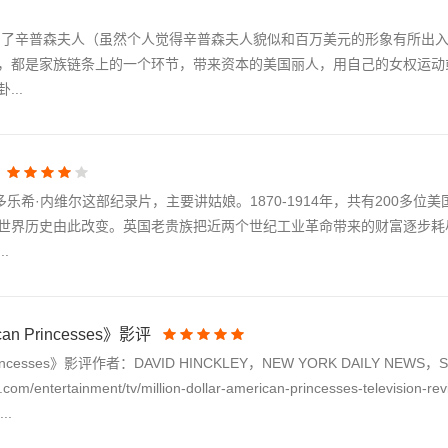
讲到了辛普森夫人（虽然个人觉得辛普森夫人貌似和百万美元的形象有所出
，都是家族链条上的一个环节，带来资本的美国丽人，用自己的女权运动
..
乐希·内维尔这部纪录片，主要讲姑娘。1870-1914年，共有200多位
世界历史由此改变。英国老贵族把近两个世纪工业革命带来的财富逐步耗
.
an Princesses》影评
incesses》影评作者：DAVID HINCKLEY，NEW YORK DAILY NEWS，Satu
entertainment/tv/million-dollar-american-princesses-television-revi
..