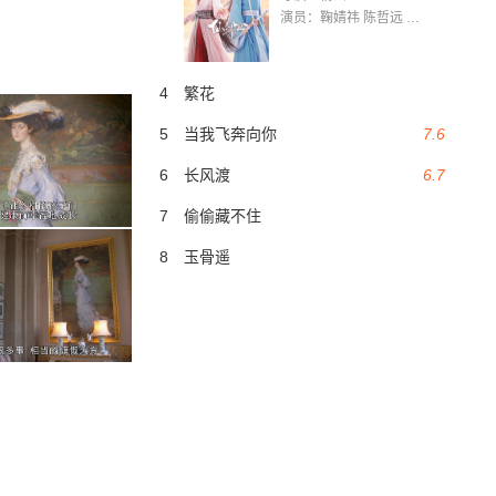
演员：鞠婧祎 陈哲远 茅子俊 毛晓慧 王媛可 张志浩 林枫松 张帆（演员）
4
繁花
5
当我飞奔向你
7.6
6
长风渡
6.7
7
偷偷藏不住
8
玉骨遥