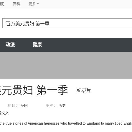
问问
百科
更多
动漫
健康
元贵妇 第一季
纪录片
地 区：
英国
类 型：
历史
麦戈文
he true stories of American heiresses who travelled to England to marry titled Engl