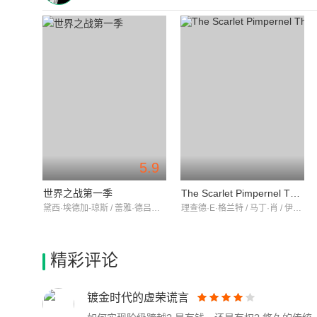
5.9
世界之战第一季
The Scarlet Pimpernel The King's Ransom
黛西·埃德加-琼斯 / 蕾雅·德吕盖 / 加布里埃尔·伯恩
理查德·E·格兰特 / 马丁·肖 / 伊丽莎白·麦戈文
精彩评论
镀金时代的虚荣谎言