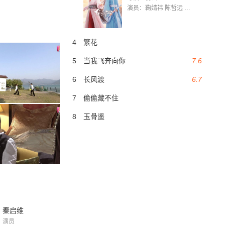
演员：鞠婧祎 陈哲远 茅子俊 毛晓慧 王媛可 张志浩 林枫松 张帆（演员）
4
繁花
5
当我飞奔向你
7.6
6
长风渡
6.7
7
偷偷藏不住
8
玉骨遥
秦启维
演员