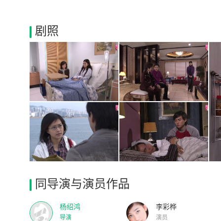
剧照
同导演与演员作品
杨绍鸿
李彩桦
导演
演员