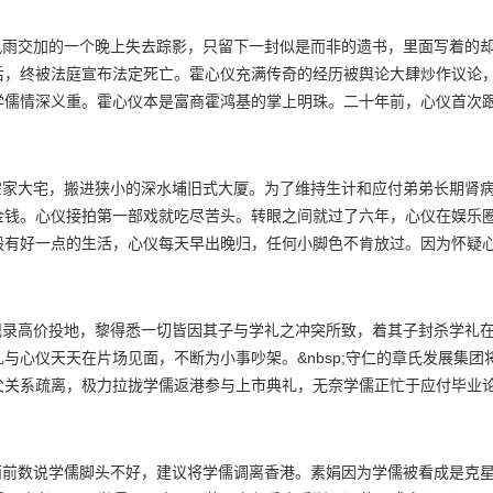
后，终被法庭宣布法定死亡。霍心仪充满传奇的经历被舆论大肆炒作议论
学儒情深义重。霍心仪本是富商霍鸿基的掌上明珠。二十年前，心仪首次
一见钟情。学儒亦生于大富家庭，父亲章守仁是地产发展商章氏主席。守
的爱锡。时值一九八七年，鸿基在十月份的股灾中倾家荡产，章守仁拒绝
痛骂一顿，更连累素娟掉下楼梯受重伤。学儒唯有答应不再与心仪来往，
思、弟弟心毅顿成孤儿。心仪认定守仁见死不救，学儒见异思迁，从此断
金钱。心仪接拍第一部戏就吃尽苦头。转眼之间就过了六年，心仪在娱乐
毅有好一点的生活，心仪每天早出晚归，任何小脚色不肯放过。因为怀疑
学礼乃学儒的弟弟，深得守仁宠爱。心仪知道学礼的身份，一方面记起前
拉ok消遣，期间心仪被人非礼，学礼替之出头，心仪没有多谢他，反怪
气愤出言不逊，被心仪掴了一巴。两人关系更恶劣。守仁知道学礼在卡拉
与心仪天天在片场见面，不断为小事吵架。&nbsp;守仁的章氏发展集团
父关系疏离，极力拉拢学儒返港参与上市典礼，无奈学儒正忙于应付毕业
谅。心思在大学里参加剧社活动，遇上来担任客席导演的学礼，学礼发觉
之后家姐如何独力支撑生活，学礼不禁对心仪有点改观。片场里，学礼见
和。章氏上市前夕，素娟接学儒电话告知终能赶及返港参加仪式，开心告