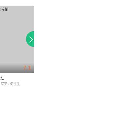
7.1
苏灿
摩登七十二家房客
再见黄埔滩2
罗家英 / 何宝生
曾华倩 / 陈庭威 / 黄允财
陈庭威 / 刘准 / 黄宝