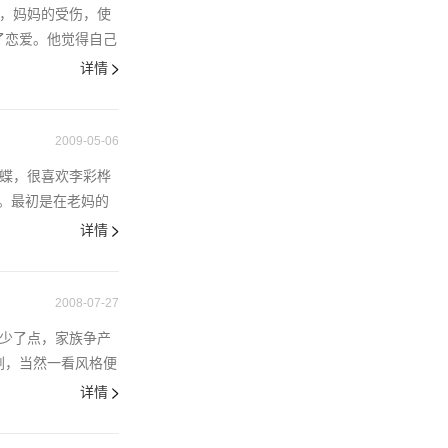
对，妈妈的受伤，使
了恋爱。他觉得自己
详情
2009-05-06
蝴蝶，很喜欢李彩桦
。最初是在老妈的
详情
2008-07-27
葛少了点，家族争产
剧，当然一看风格便
详情