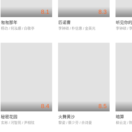
8.1
8.3
匆匆那年
匹诺曹
听见你
杨玏 / 何泓姗 / 白敬亭
李钟硕 / 朴信惠 / 金英光
李钟硕 / 
8.4
8.5
秘密花园
火舞黄沙
暗算
玄彬 / 河智苑 / 尹相铉
黎姿 / 蔡少芬 / 佘诗曼
柳云龙 / 陈