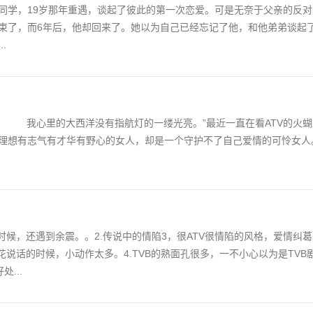
同学，19岁那年重遇，谈起了彼此的第一次恋爱。可是无奈于父亲的反
束了，而6年后，他却回来了。她以为自己已经忘记了他，和他弟弟谈起
.
。 我心里的大西洋没有指航灯的一缕光亮。”最近一直在看ATV的火
理想有志气有才华有野心的女人，却是一个守护不了自己爱情的可怜女人
时候，还遇到余震。。2.传说中的情陷3，很ATV很情陷的风格，爱情纠
花说话的时候，小动作太多。4.TVB的熟面孔很多，一不小心以为是TVB
...