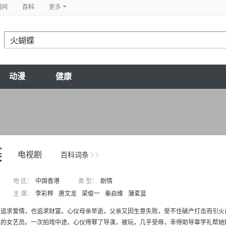
问问
百科
更多
动漫
健康
蝶
电视剧
百科词条
地 区：
中国香港
类 型：
剧情
主 演：
李彩桦
唐文龙
梁俊一
秦启维
蒲茗蓝
生追求爱情，也追求财富。心仪母亲早逝，父亲又因生意失败，受不住破产打击而引火
的女艺员。一次拍戏中途，心仪得罪了导演，被玩，几乎受辱，幸得助导章学礼帮她解