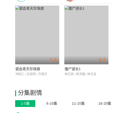
7.6
8.5
碧血青天珍珠旗
僵尸道长1
刘松仁 / 吕颂贤 / 万绮文
林正英 / 商天娥 / 林文龙
分集剧情
1-5集
6-10集
11-15集
16-20集