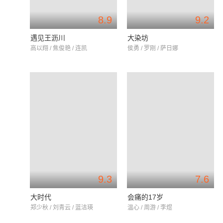
8.9
9.2
遇见王沥川
大染坊
高以翔 / 焦俊艳 / 连凯
侯勇 / 罗刚 / 萨日娜
9.3
7.6
大时代
会痛的17岁
郑少秋 / 刘青云 / 蓝洁瑛
温心 / 周游 / 李煜