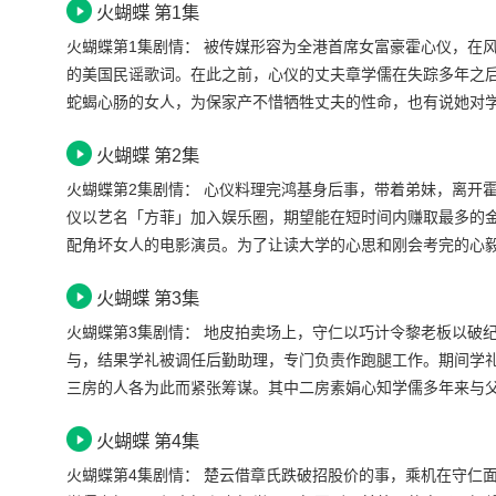
火蝴蝶 第1集
火蝴蝶第1集剧情： 被传媒形容为全港首席女富豪霍心仪，在风雨交加的一个晚上失去踪影，只留下一封似是而非的遗书，里面写着的却是首令人费解
的美国民谣歌词。在此之前，心仪的丈夫章学儒在失踪多年之
蛇蝎心肠的女人，为保家产不惜牺牲丈夫的性命，也有说她对
善击R会，就邂逅久别多年的小学同学章学儒。两人在舞会上
火蝴蝶 第2集
儒乃二太太素娟的次子。二房向来受冷落，学儒亦得不到守仁
反对学儒与心仪来往。学儒力劝守仁助鸿基渡难关，反招守仁
火蝴蝶第2集剧情： 心仪料理完鸿基身后事，带着弟妹，离开霍家大宅，搬进狭小的深水埔旧式大厦。为了维持生计和应付弟弟长期肾病的医药费，心
鸿基不堪破产打击，在一晚醉酒之后引火自焚。心仪与妹妹心
仪以艺名「方菲」加入娱乐圈，期望能在短时间内赚取最多的
配角坏女人的电影演员。为了让读大学的心思和刚会考完的心
骗钱，心仪偶然认识了第一天到片场上班的助导章学礼，原来
火蝴蝶 第3集
他是二世祖，对他甚感厌恶。一次，电影老板黎公子请剧组去卡
故，令她无端得罪了老板，学礼不忿，两人大吵，最后学礼一时
火蝴蝶第3集剧情： 地皮拍卖场上，守仁以巧计令黎老板以破纪录高价投地，黎得悉一切皆因其子与学礼之冲突所致，着其子封杀学礼在电影中的参
辱，决要在商战上挫一下黎老板的锐气，替学礼出一口气。
与，结果学礼被调任后勤助理，专门负责作跑腿工作。期间学礼
三房的人各为此而紧张筹谋。其中二房素娟心知学儒多年来与
云亦希望学礼放弃电影，到章氏上班，学礼不肯。守仁反而体
火蝴蝶 第4集
然不同的两个人，笑言心思比心仪好得多。心思说出家庭生变
同组的戏，食无定时弄至胃痛，不忍，施以援手，两人关系缓
火蝴蝶第4集剧情： 楚云借章氏跌破招股价的事，乘机在守仁面前数说学儒脚头不好，建议将学儒调离香港。素娟因为学儒被看成是克星的事感内疚，