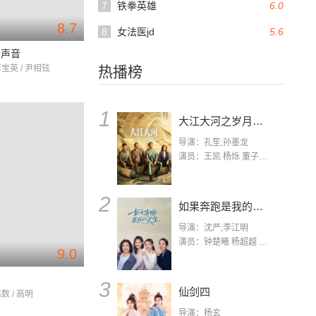
7
铁拳英雄
6.0
8.7
8
女法医jd
5.6
的声音
李宝英 / 尹相铉
热播榜
1
大江大河之岁月如歌
导演：孔笙;孙墨龙
演员：王凯 杨烁 董子健 杨采钰 张佳宁 练练 林栋甫 房子斌
2
如果奔跑是我的人生
导演：沈严;李江明
演员：钟楚曦 杨超越 许娣 陈小艺 侯雯元 宋洋 王宥钧 李添诺
9.0
3
仙剑四
数 / 高明
导演：杨玄