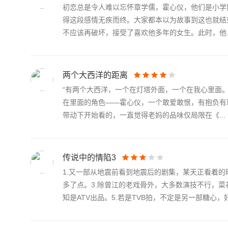
初恋总是令人难以忘怀章学儒，霍心仪，他们是小学
得这段感情无疾而终。大家都本以为故事到这也就结
不应该再破坏，接受了喜欢他多年的女生。此时，他..
两个大西洋的距离
“有两个大西洋，一个在灯塔外面，一个在我心里面
在里面的角色——霍心仪，一个敢爱敢恨，有抱负有
带动下开始看的，一直觉得老妈的品味仅局限在《...
传说中的情陷3
1.又一部从地震前看到地震后的剧集，某天正看着的
多了点。3.除曾江的老戏骨外，大多数演技不行，菜
知是ATV出品。5.若是TVB拍，不定是另一部糖心，好处