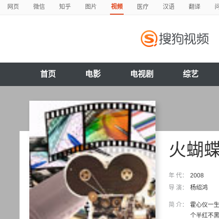
网页
微信
知乎
图片
视频
医疗
汉语
翻译
首页
电影
电视剧
综艺
火蝴
年 代：
2008
导 演：
杨绍鸿
简 介：
霍心仪一
个半红不黑