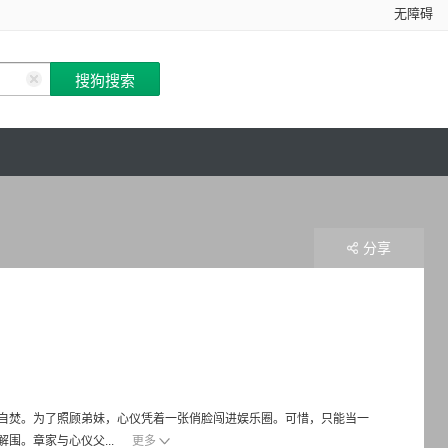
无障碍
分享
自焚。为了照顾弟妹，心仪凭着一张俏脸闯进娱乐圈。可惜，只能当一
围。章家与心仪父...
更多