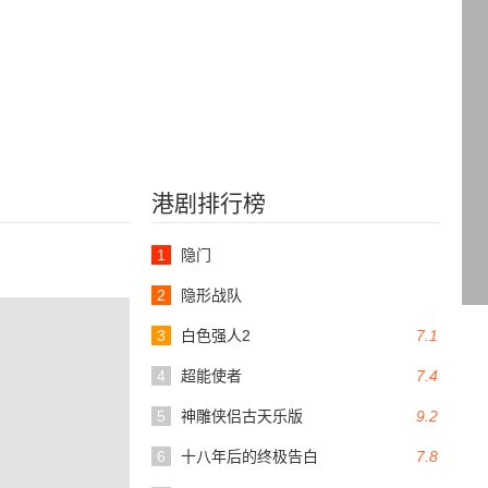
港剧排行榜
1
隐门
2
隐形战队
3
白色强人2
7.1
4
超能使者
7.4
5
神雕侠侣古天乐版
9.2
6
十八年后的终极告白
7.8