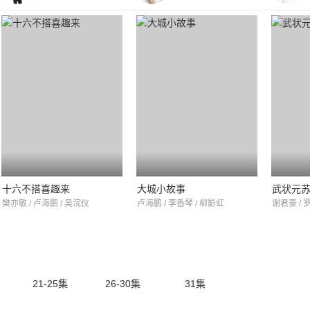
十六不搭喜趣来
大城小故事
武状元
樊亦敏 / 卢海鹏 / 吴浣仪
卢海鹏 / 李香琴 / 柳影虹
谢君豪 / 
21-25集
26-30集
31集