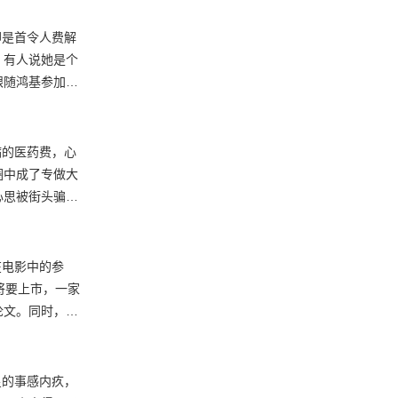
，有人说她是个
跟随鸿基参加慈
仁有三个老婆，学
施援手，更大力
远赴美国留学。
绝与他的关系。
圈中成了专做大
心思被街头骗子
事，同时又认定
他不懂人情世
ok受黎公子侮
将要上市，一家
论文。同时，楚
心思与心仪是截
心仪为了赶拍不
知守仁。岂料守