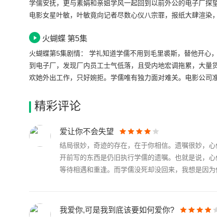
仁对此表现冷淡。楚云更向守仁进言，学儒一向是守仁克星。
学儒安抚，更与素娟和亲姐学风一起回到以前外公的电子厂探
内地宏调消息，章氏甫上市就跌破招股价，守仁不禁认同，学
电影女星叶敏，叶敏竟向记者尽数心仪八宗罪，报纸大肆渲染
对，最后却因此事而惺惺相识，成了朋友。守仁问学儒毕业后
火蝴蝶 第5集
分公司。素娟向大房的秀霞求救。秀霞看不过楚云的恃宠生娇
出想到以前外公电子厂一试。学礼在片场与心仪相处日久，对
火蝴蝶第5集剧情： 学礼知道学儒不用到毛里裘斯，替他开心，更在他第一天到电子厂上班驾车接送，两兄弟虽然同父异母，感情却十分要好。学儒初
词警告。学礼最终无奈说出，要追求的是心仪，令心仪呆在当
到电子厂，发现厂内员工士气低落，且受内地宏调拖累，大量
欢她外出工作，只好婉拒。学儒唯有独力面对难关。电影公司
甚有张爱玲气质，竟忽发奇想，要守仁出资开拍张爱玲传，守
钱，推却当主角机会。学礼向心仪再三保证，绝不会因私害公
精彩评论
学儒正苦恼如何挽救电子厂之际，喜见美国大学的旧同学赵凯
电子厂助学儒，学儒惊喜不已。两人终找到解决工厂困境的出
爱让你不会失望
学儒匆匆赶到，赫然重遇心仪，两人同时呆住。
结局很妙，奇迹的存在，在于你相信。遗嘱很妙，心
开前写的东西是仍旧执行学儒的遗嘱。也就是说，心
等待相遇和重逢。而学儒没死却没回来，我想是因为他.
我爱你,可是我到底该要如何爱你?