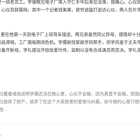
上市当天，守仁全家出动出席上市仪式，学儒几经辛苦亦终于赶至酒会现
望一班老员工。学儒眼见电子厂落入守仁手中后渐见没落，感痛心。心仪
儒的确是自己的克星。
，心仪百辞莫辩。其中一个记者钱美美，欲穷追猛打追访心仪，两人在片
有何打算，学儒直言想进章氏学做生意。守仁答允，却竟是要学儒打理章
，向守仁陈以利弊，直指他的迷信思想要不得。同时学儒鼓起勇气拒绝守
她生好感，决心追求，更找心思帮忙。岂料却令心仪误会，以为学礼在追
场。
货品滞销，工厂面临倒闭危机。学儒欲找家姐学风帮手，但学风鉴于丈夫
准备开新戏，学礼提议开拍张爱玲传，监制以没有合适演员而否决。学礼
仁答允。学礼成新片导演，指定心仪饰演张爱玲，心仪初误会学礼为追求
。最后心仪决定接拍张爱玲传。学儒知道学礼对女星方菲有好感，却不知
琪回港，两人聚旧，凯琪知学儒满怀抱负，一心要重振外公的电子厂，凯
路。张爱玲传开拍在即，举行电影发布会，学礼邀学儒来打气，学儒答允
仪戴着戒指说明学儒还活在她心里，心仪不会输，因为真爱不会输。而我
仪放弃了财产，放弃了在这个大家族里的爱恨与纠葛。如今她的心里只想
..