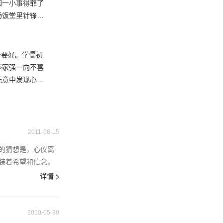
场，但忽然传来
因一小事得罪了
场饭堂里针锋相
氏在毛里裘斯的
仁建议，学儒说
求心思，对他严
岑家强一向不喜
无意中发现心仪
她，不惜大洒金
方菲就是心仪。
琪主动提出加入
。发布会当天，
2011-08-15
的猜想是，心仪离
装着希望和信念，
详情
2010-05-30