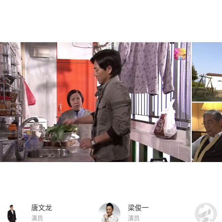
唐文龙
梁俊一
演员
演员