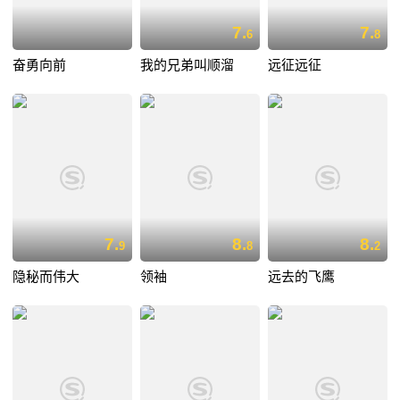
7.
7.
6
8
奋勇向前
我的兄弟叫顺溜
远征远征
7.
8.
8.
9
8
2
隐秘而伟大
领袖
远去的飞鹰