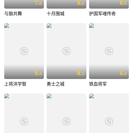
7.
8.
8.
6
6
0
与狼共舞
十月围城
护国军魂传奇
5.
8.
6.
5
1
2
上将洪学智
勇士之城
铁血将军