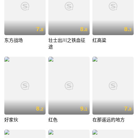
7.
8.
8.
8
8
3
东方战场
壮士出川之铁血征
红高粱
途
8.
9.
7.
2
1
8
好家伙
红色
在那遥远的地方