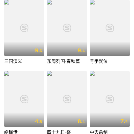
9.
9.
6
4
三国演义
东周列国·春秋篇
号手就位
4.
8.
7.
8
4
9
皓镧传
四十九日·祭
中天悬剑