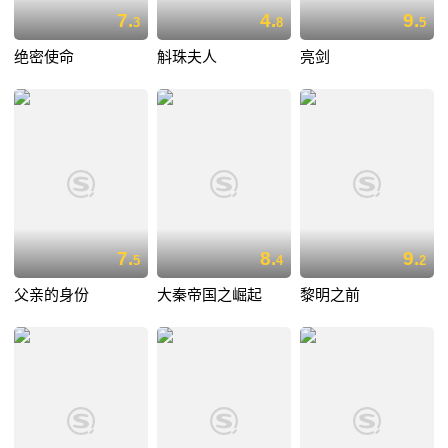
7.
4.
9.
3
8
5
绝密使命
斛珠夫人
亮剑
7.
8.
9.
5
4
2
父亲的身份
大秦帝国之崛起
黎明之前