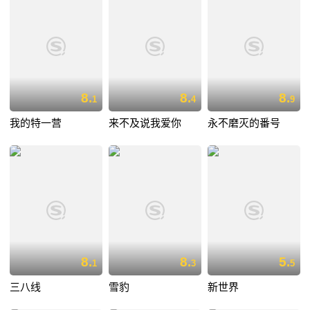
8.
8.
8.
1
4
9
我的特一营
来不及说我爱你
永不磨灭的番号
8.
8.
5.
1
3
5
三八线
雪豹
新世界