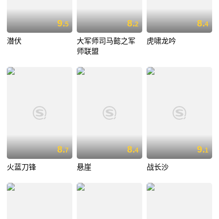
9.
8.
8.
5
2
4
潜伏
大军师司马懿之军
虎啸龙吟
师联盟
8.
8.
9.
7
4
1
火蓝刀锋
悬崖
战长沙