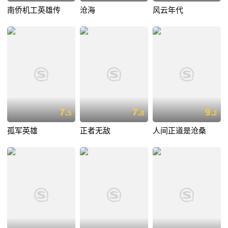
南侨机工英雄传
沧海
风云年代
7.
7.
9.
5
8
2
孤军英雄
正者无敌
人间正道是沧桑