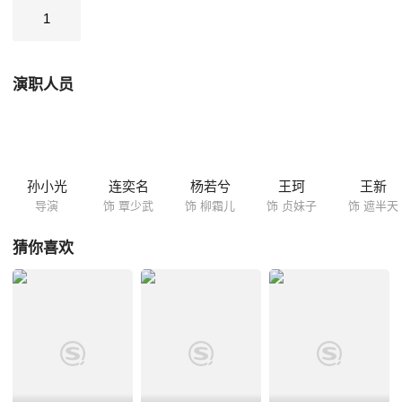
1
演职人员
孙小光
连奕名
杨若兮
王珂
王新
导演
饰 覃少武
饰 柳霜儿
饰 贞妹子
饰 遮半天
猜你喜欢