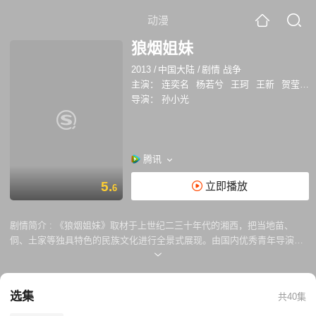
动漫
狼烟姐妹
2013
/
中国大陆
/
剧情 战争
主演：
连奕名
杨若兮
王珂
王新
贺莹
徐
导演：
孙小光
腾讯
5.
立即播放
6
剧情简介 :
《狼烟姐妹》取材于上世纪二三十年代的湘西，把当地苗、
侗、土家等独具特色的民族文化进行全景式展现。由国内优秀青年导演孙
小光执导，知名演员连奕名、杨若兮、王珂等领衔主演。剧情从红军女兵
柳霜儿被白匪追杀、奇遇猎户女儿贞妹子开始，两个花季少女在战火洗礼
中义结金兰，用热血与智慧谱写了一曲悲壮战歌。
选集
共40集