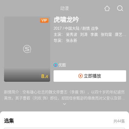
动漫
虎啸龙吟
VIP
2017
/
中国大陆
/
剧情 战争
主演：
吴秀波
刘涛
李晨
张钧甯
唐艺昕
导演：
张永新
优酷
8.
立即播放
4
剧情简介 :
空有雄心壮志的魏文帝曹丕（李晨 饰），以四十岁的年纪遽然
离世。其子曹叡（刘欢 饰）即位，却因母亲甄宓的缘故而对父皇以及郭太
后心存怨恨。朝廷之上，作为托孤重臣的曹真、曹休极力排挤奉诏回都的
司马懿（吴秀波 饰），意图壮大宗族的势力。魏国之外，孙权阳奉阴违，
虎视 江东。蜀汉则在丞相诸葛亮（王洛勇 饰）的主持下有条不紊推进着
选集
共44集
北伐大业。在这一过程中，惯于隐忍的司马懿蓄势发力，逐渐在庙堂之争
中占据主动，两个儿子司马师（肖顺尧 饰）和司马昭（檀健次 饰）更成