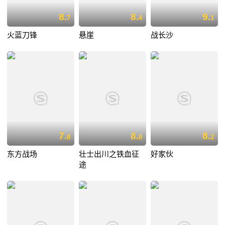
8.
8.
9.
7
4
1
火蓝刀锋
悬崖
战长沙
7.
8.
8.
8
8
2
东方战场
壮士出川之铁血征
好家伙
途