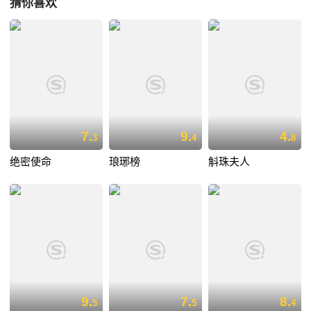
猜你喜欢
7.
9.
4.
3
4
8
绝密使命
琅琊榜
斛珠夫人
9.
7.
8.
5
5
4