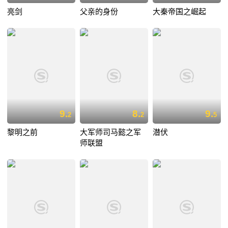
亮剑
父亲的身份
大秦帝国之崛起
9.
8.
9.
2
2
5
黎明之前
大军师司马懿之军
潜伏
师联盟