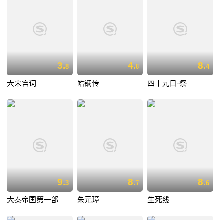
3.
4.
8.
8
8
4
大宋宫词
皓镧传
四十九日·祭
9.
8.
8.
3
7
6
大秦帝国第一部
朱元璋
生死线