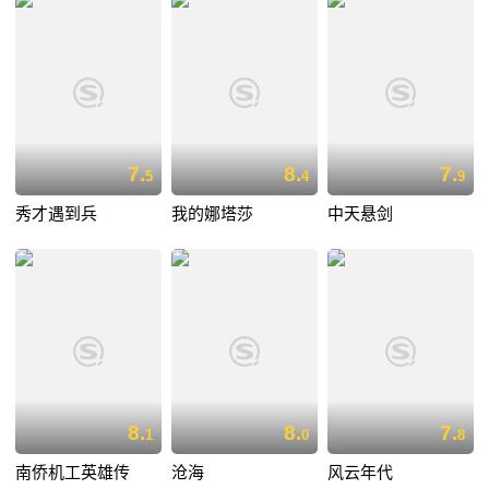
7.
8.
7.
5
4
9
秀才遇到兵
我的娜塔莎
中天悬剑
8.
8.
7.
1
0
8
南侨机工英雄传
沧海
风云年代