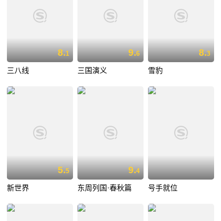
8.
9.
8.
1
6
3
三八线
三国演义
雪豹
5.
9.
5
4
新世界
东周列国·春秋篇
号手就位