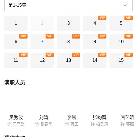
为他完全信赖的左膀右臂。他耗走了魏明帝，耗走了诸葛亮，渴望从别人
手中的刀变成执刀之人，却似乎始终没能逃脱命运的追赶。 白发苍苍的古
VIP
VIP
稀之年，司马懿是否意识到自己早离当年的初衷相去甚远……
1
2
3
4
5
VIP
VIP
VIP
VIP
VIP
6
7
8
9
10
VIP
VIP
VIP
VIP
VIP
11
12
13
14
15
演职人员
吴秀波
刘涛
李晨
张钧甯
唐艺昕
饰 司马懿
饰 张春华
饰 曹丕
饰 柏灵筠
饰 郭照