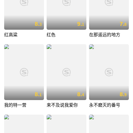
8.
9.
7.
3
1
8
红高粱
红色
在那遥远的地方
8.
8.
8.
1
4
9
我的特一营
来不及说我爱你
永不磨灭的番号