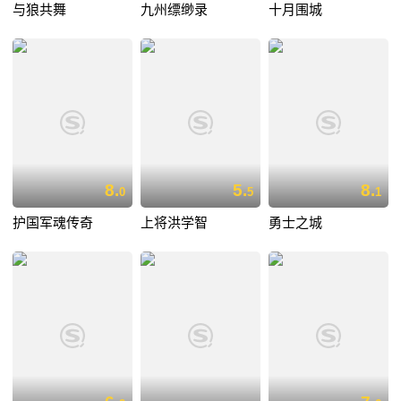
与狼共舞
九州缥缈录
十月围城
8.
5.
8.
0
5
1
护国军魂传奇
上将洪学智
勇士之城