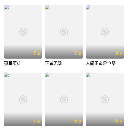
7.
7.
9.
5
8
2
孤军英雄
正者无敌
人间正道是沧桑
7.
5.
8.
6
9
6