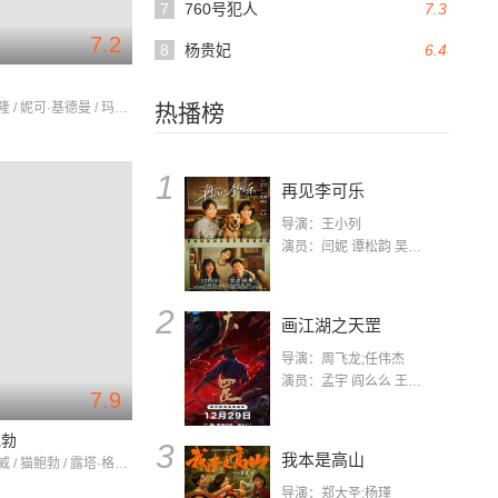
7
760号犯人
7.3
7.2
8
杨贵妃
6.4
闻
查理兹·塞隆 / 妮可·基德曼 / 玛格特·罗比
热播榜
1
再见李可乐
导演：王小列
演员：闫妮 谭松韵 吴京 蒋龙 赵小棠 冯雷 李虎城 平安 小七 小可乐
2
画江湖之天罡
导演：周飞龙;任伟杰
演员：孟宇 阎么么 王凯 郭政建 阎萌萌 杨默 高枫 齐斯伽 刘芊含 马程
7.9
鲍勃
3
我本是高山
卢克·崔德威 / 猫鲍勃 / 露塔·格德米纳斯
导演：郑大圣;杨瑾