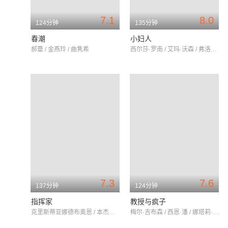
7.1
8.0
124分钟
135分钟
春潮
小妇人
郝蕾 / 金燕玲 / 曲隽希
西尔莎·罗南 / 艾玛·沃森 / 弗洛伦丝·皮尤
7.3
7.6
137分钟
124分钟
指挥家
教授与疯子
克里斯蒂亚娜德布奥恩 / 本杰明·温赖特 / 斯科特·特纳·菲尔德
梅尔·吉布森 / 西恩·潘 / 娜塔莉·多默尔