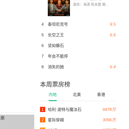
演员：海清 陈永胜 柴烨 王玥婷 万国鹏 美朵达瓦 赵瑞婷 罗解艳 郭莉娜 潘家艳
4
泰坦尼克号
9.5
5
长空之王
6.6
6
坚如磐石
7
年会不能停
8
消失的她
6.4
本周票房榜
内地
北美
香港
1
哈利·波特与魔法石
9478万
2
星际穿越
3056万