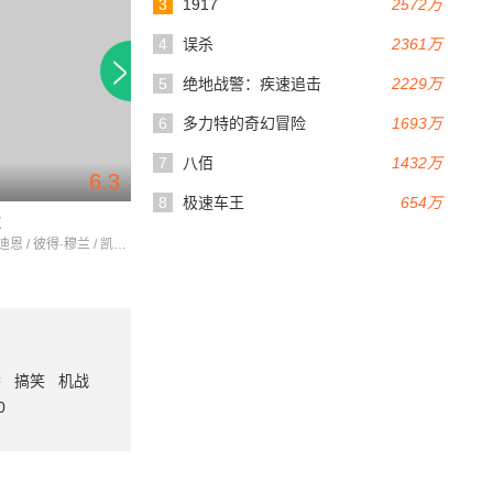
3
1917
2572万
4
误杀
2361万
5
绝地战警：疾速追击
2229万
6
多力特的奇幻冒险
1693万
7
八佰
1432万
6.3
7.0
30分钟
85分钟
8
极速车王
654万
歌
圣母与孩童
远方的声音
阿格妮丝·迪恩 / 彼得·穆兰 / 凯文·格思里
TerryO'Sullivan / 希拉·雷诺 / 保罗·巴伯
番
搞笑
机战
0