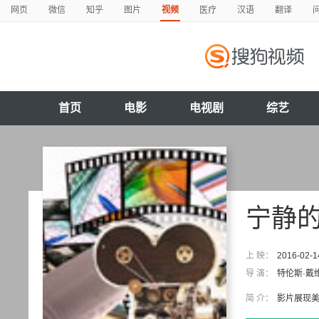
网页
微信
知乎
图片
视频
医疗
汉语
翻译
首页
电影
电视剧
综艺
宁静
上 映：
2016-02-1
导 演：
特伦斯·戴
简 介：
影片展现美