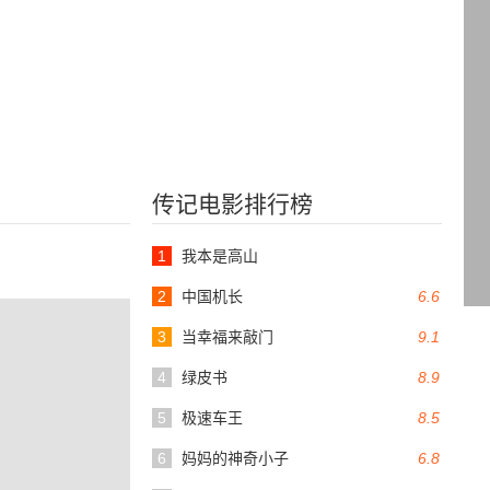
传记电影排行榜
1
我本是高山
2
中国机长
6.6
3
当幸福来敲门
9.1
4
绿皮书
8.9
5
极速车王
8.5
6
妈妈的神奇小子
6.8