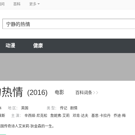
问问
百科
更多
动漫
健康
的热情
(2016)
电影
百科词条
4
地 区：
英国
类 型：
传记
剧情
维斯
主 演：
辛西娅·尼克松
詹妮弗·艾莉
邓肯·达夫
基思·卡拉丹
乔迪·梅
国传奇诗人艾米莉·狄金森的一生。