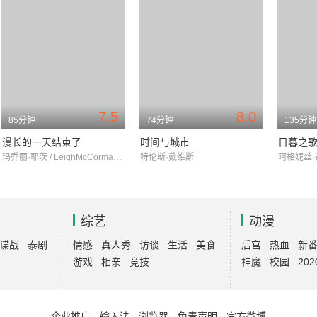
7.5
8.0
85分钟
74分钟
135分钟
漫长的一天结束了
时间与城市
日暮之
玛乔丽·耶茨 / LeighMcCormack / AnthonyWatson
特伦斯·戴维斯
综艺
动漫
谍战
泰剧
情感
真人秀
访谈
生活
美食
后宫
热血
新
游戏
相亲
竞技
神魔
校园
202
企业推广
-
输入法
-
浏览器
-
免责声明
-
官方微博