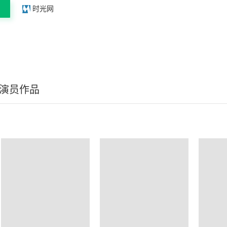
时光网
/演员作品