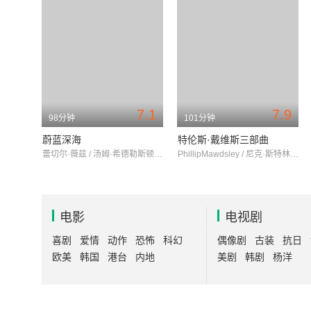
7.1
7.9
98分钟
101分钟
蔚蓝深海
特伦斯·戴维斯三部曲
蕾切尔·薇兹 / 汤姆·希德勒斯顿 / 西蒙·拉塞尔·比尔
PhillipMawdsley / 尼克·斯特林格 / 瓦莱丽·利莉
电影
电视剧
喜剧
爱情
动作
恐怖
科幻
偶像剧
古装
抗日
欧美
韩国
港台
内地
美剧
韩剧
杨洋