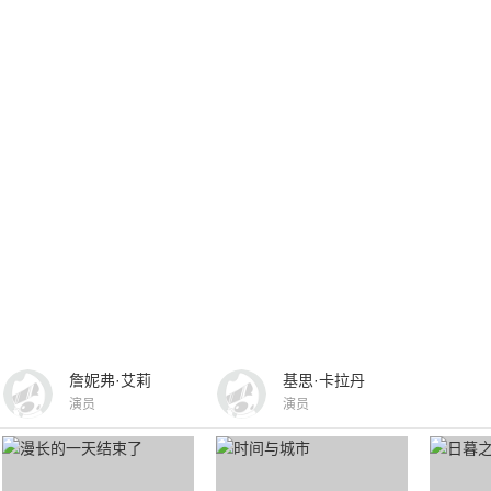
詹妮弗·艾莉
基思·卡拉丹
演员
演员