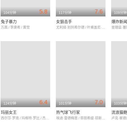
5.8
7.6
104分钟
117分钟
109分钟
兔子暴力
女狙击手
爆炸新
万茜 / 李庚希 / 黄觉
尤利娅·别列希尔德 / 叶甫盖尼·齐加诺夫 / JoanBlackham
6.4
7.0
124分钟
101分钟
103分钟
玛丽女王
热气球飞行家
流浪猫
西尔莎·罗南 / 玛格特·罗比 / 杰克·劳登
埃迪·雷德梅恩 / 菲丽希缇·琼斯 / 文森特·佩雷斯