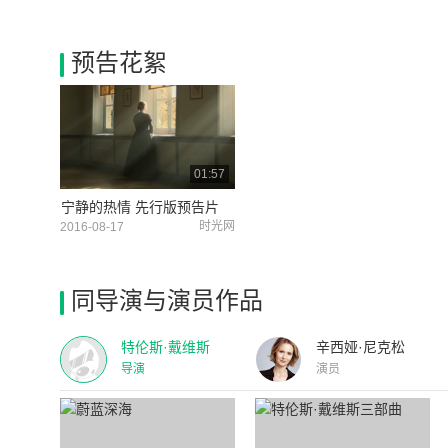
预告花絮
01:57
宁静的热情 先行版预告片
时光网
2016-08-17
同导演与演员作品
特伦斯·戴维斯
辛西娅·尼克松
导演
演员