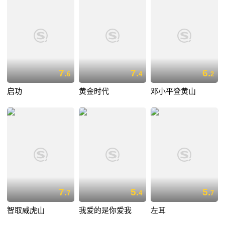
7.
7.
6.
6
4
2
启功
黄金时代
邓小平登黄山
7.
5.
5.
7
4
7
智取威虎山
我爱的是你爱我
左耳