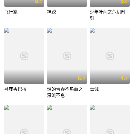
8.
5.
1
0
飞行家
神跤
少年叶问之危机时
刻
6.
4.
0
9
寻鹿香巴拉
谁的青春不热血之
毒诫
深流不息