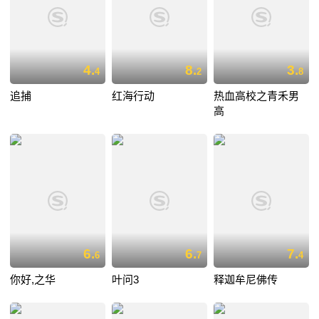
4.
8.
3.
4
2
8
追捕
红海行动
热血高校之青禾男
高
6.
6.
7.
6
7
4
你好,之华
叶问3
释迦牟尼佛传