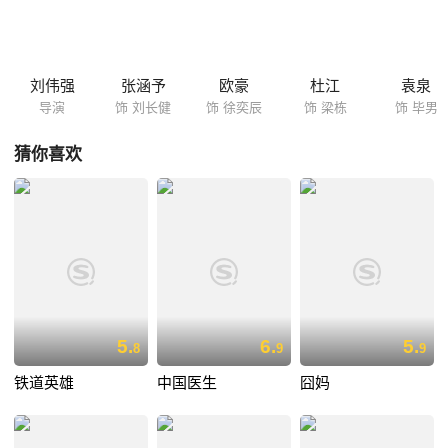
刘伟强
张涵予
欧豪
杜江
袁泉
导演
饰 刘长健
饰 徐奕辰
饰 梁栋
饰 毕男
猜你喜欢
5.
6.
5.
8
9
9
铁道英雄
中国医生
囧妈