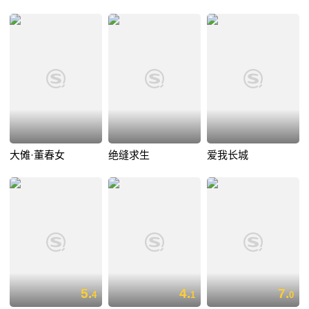
大傩·董春女
绝缝求生
爱我长城
5.
4.
7.
4
1
0