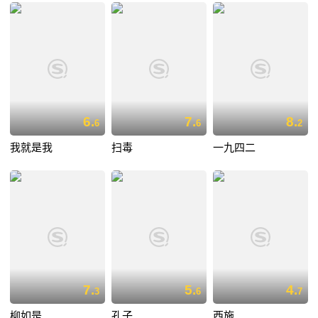
6.
7.
8.
6
6
2
我就是我
扫毒
一九四二
7.
5.
4.
3
6
7
柳如是
孔子
西施