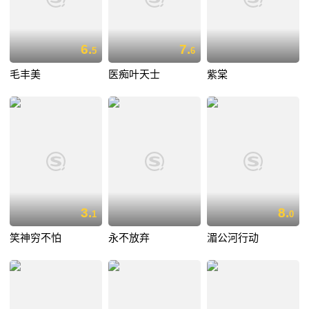
6.
7.
5
6
毛丰美
医痴叶天士
紫棠
3.
8.
1
0
笑神穷不怕
永不放弃
湄公河行动