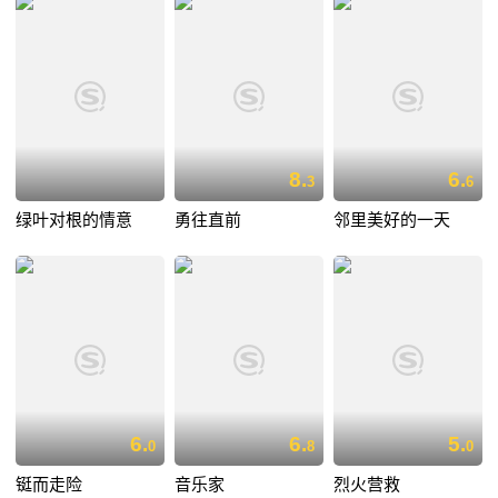
8.
6.
3
6
绿叶对根的情意
勇往直前
邻里美好的一天
6.
6.
5.
0
8
0
铤而走险
音乐家
烈火营救