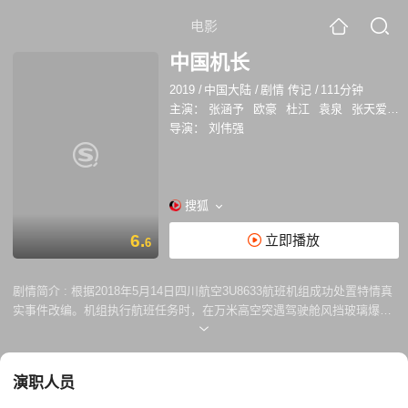
电影
中国机长
2019
/
中国大陆
/
剧情 传记
/
111分钟
主演：
张涵予
欧豪
杜江
袁泉
张天爱
李
导演：
刘伟强
搜狐
6.
立即播放
6
剧情简介 :
根据2018年5月14日四川航空3U8633航班机组成功处置特情真
实事件改编。机组执行航班任务时，在万米高空突遇驾驶舱风挡玻璃爆裂
脱落、座舱释压的极端罕见险情，生死关头，他们临危不乱、果断应对、
正确处置，确保了机上全部人员的生命安全，创造了世界民航史上的奇
迹。
演职人员