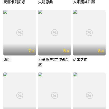
安娜卡列尼娜
失明恋曲
太阳照常升起
7.
5.
8.
2
8
0
缘份
为爱叛逆2之逆战到
萨米之血
底