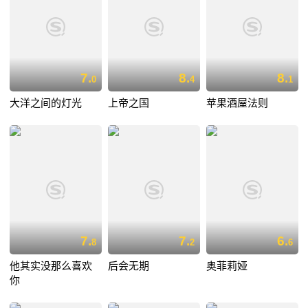
7.
8.
8.
0
4
1
大洋之间的灯光
上帝之国
苹果酒屋法则
7.
7.
6.
8
2
6
他其实没那么喜欢
后会无期
奥菲莉娅
你