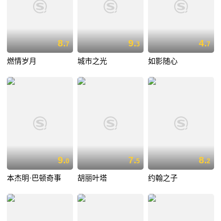
8.
9.
4.
7
3
7
燃情岁月
城市之光
如影随心
9.
7.
8.
0
5
2
本杰明·巴顿奇事
胡丽叶塔
约翰之子