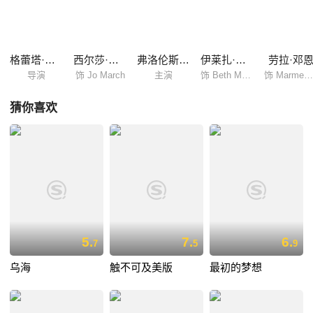
人的教导之下，四个姑娘渐渐成长为了拥有独立人格的杰出女性，她们热
情、乐观、善良，每个人都在各自的道路上坚强而又坚定的前进着。
格蕾塔·葛韦格
西尔莎·罗南
弗洛伦斯·皮尤
伊莱扎·斯坎伦
劳拉·邓
导演
饰 Jo March
主演
饰 Beth March
饰 Marmee March
猜你喜欢
5.
7.
6.
7
5
9
乌海
触不可及美版
最初的梦想