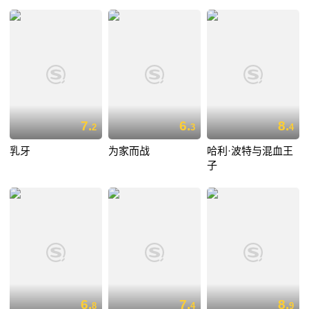
7.
6.
8.
2
3
4
乳牙
为家而战
哈利·波特与混血王
子
6.
7.
8.
8
4
9