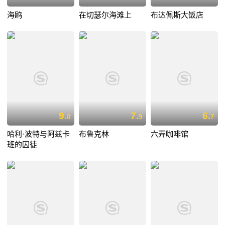
海鸥
在切瑟尔海滩上
布达佩斯大饭店
9.
7.
6.
0
9
7
哈利·波特与阿兹卡
布鲁克林
六弄咖啡馆
班的囚徒