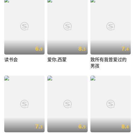
6.
8.
7.
9
3
4
读书会
爱你,西蒙
致所有我曾爱过的
男孩
7.
6.
8.
3
5
4