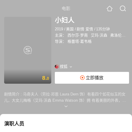
电影
小妇人
2019
/
美国
/
剧情 爱情
/
135分钟
主演：
西尔莎·罗南
艾玛·沃森
弗洛伦丝·皮尤
导演：
格蕾塔·葛韦格
搜狐
8.
立即播放
0
剧情简介 :
马奇夫人（劳拉·邓恩 Laura Dern 饰）有着四个如花似玉的女
儿，大女儿梅格（艾玛·沃森 Emma Watson 饰）拥 有着美丽的外表，和
对于爱情的天真憧憬。二女儿乔（西尔莎·罗南 Saoirse Ronan 饰）满脑
子塞着古灵精怪的念头，整天拿着蘸水笔东写西写，她的故事在全家上下
都受到了热烈的欢迎。三女儿艾米（佛罗伦斯·珀 Florence Pugh 饰）渴
演职人员
望成为一名画家。最小的女儿贝斯（伊莱扎·斯坎伦 Eliza Scanlen 饰）虽
然个性比起三个姐姐要来的内向的多，却拥有杰出的音乐天赋。 在马奇夫