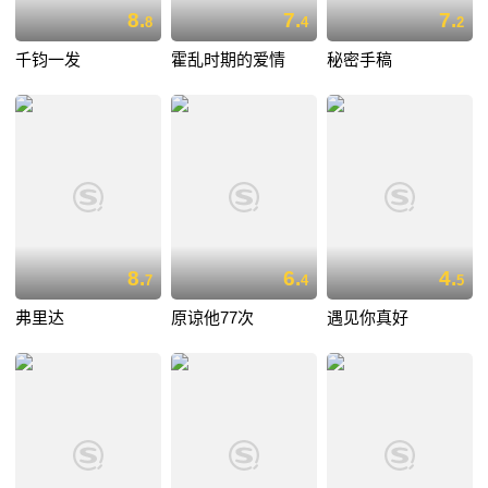
8.
7.
7.
8
4
2
千钧一发
霍乱时期的爱情
秘密手稿
8.
6.
4.
7
4
5
弗里达
原谅他77次
遇见你真好