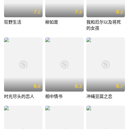
7.
7.
8.
2
3
2
狂野生活
柳如是
我和厄尔以及将死
的女孩
6.
6.
6.
8
3
7
时光尽头的恋人
相中情书
冲绳豆腐之恋