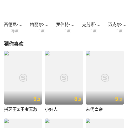
仆人们产生了深厚友谊，而她与邓尼斯的关系似乎也有了进展。然尔命运
之神并没有从此让凯伦一帆风顺，一次大火让她不得不出卖庄园从而缓解
经济的拮据，后来邓尼斯驾机意外身亡又一次给了她沉重的打击。在经历
了生命的磨炼之后，凯伦最终告别了那片她洒下青春和热情的土地…… 该
西德尼·波拉克
梅丽尔·斯特里普
罗伯特·雷德福
克劳斯·马利亚·布朗道尔
迈克尔·基臣
片在1986年的第58届奥斯...
导演
主演
主演
主演
主演
猜你喜欢
9.
8.
9.
3
0
3
指环王3:王者无敌
小妇人
末代皇帝