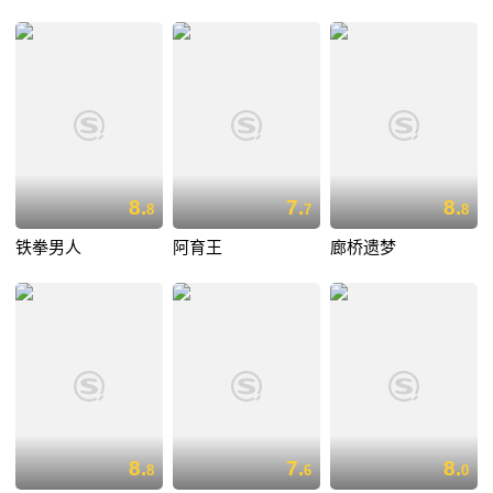
8.
7.
8.
8
7
8
铁拳男人
阿育王
廊桥遗梦
8.
7.
8.
8
6
0