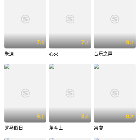
7.
7.
9.
6
2
1
朱迪
心火
音乐之声
9.
8.
8.
1
6
7
罗马假日
角斗士
宾虚