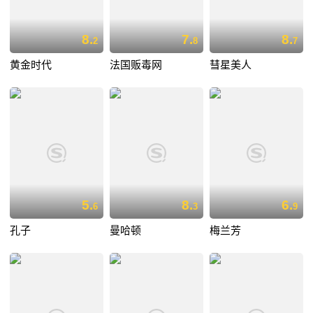
8.
7.
8.
2
8
7
黄金时代
法国贩毒网
彗星美人
5.
8.
6.
6
3
9
孔子
曼哈顿
梅兰芳