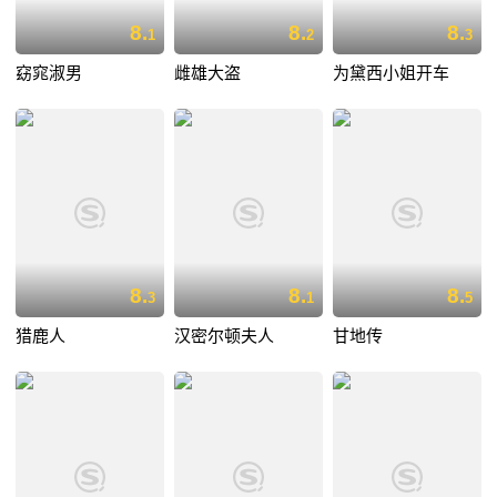
8.
8.
8.
1
2
3
窈窕淑男
雌雄大盗
为黛西小姐开车
8.
8.
8.
3
1
5
猎鹿人
汉密尔顿夫人
甘地传