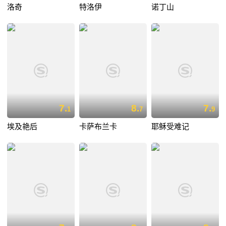
洛奇
特洛伊
诺丁山
7.
8.
7.
1
7
9
埃及艳后
卡萨布兰卡
耶稣受难记