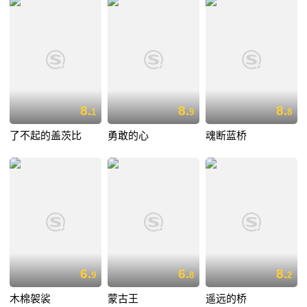
8.
8.
8.
1
9
8
了不起的盖茨比
勇敢的心
魂断蓝桥
6.
6.
8.
9
8
2
木棉袈裟
蒙古王
遥远的桥