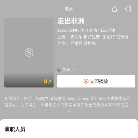
电影
走出非洲
1985
/
美国
/
传记 剧情
/
161分钟
主演：
梅丽尔·斯特里普
罗伯特·雷德福
克
导演：
西德尼·波拉克
腾讯
8.
立即播放
7
剧情简介 :
凯伦（梅丽尔·斯特里普 Meryl Streep 饰）是一个爱慕虚荣的
富家女，为了得到一个男爵夫人的称号她离开故土丹麦远嫁东非肯尼亚，
然而男爵夫人的称号并没有给凯伦带来美满的婚姻生活。幸运的是在那片
广袤的土地上，凯伦可以经常外出打猎、探险，她渐渐的爱上了这片神奇
的土地。 在一次打猎遇险时，凯伦邂逅了年青的英国贵族邓尼斯（罗伯特
演职人员
·雷德福 Robert Redford 饰）。在遭遇婚姻的破裂和丈夫出走之后，凯伦
独立承担起经营庄园的任务，在劳动的过程中，凯伦渐渐的与种植园里的