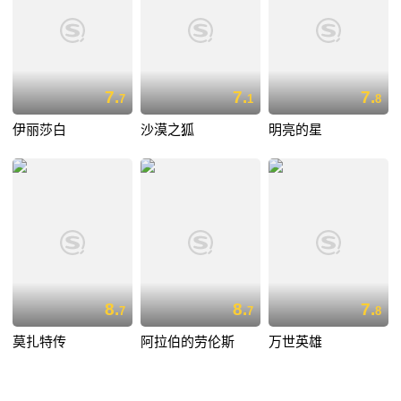
7.
7.
7.
7
1
8
伊丽莎白
沙漠之狐
明亮的星
8.
8.
7.
7
7
8
莫扎特传
阿拉伯的劳伦斯
万世英雄