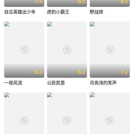
7.
8.
8.
6
6
2
自古英雄出少年
虎豹小霸王
野战排
8.
8.
7.
8
8
8
一夜风流
公民凯恩
月亮湾的笑声