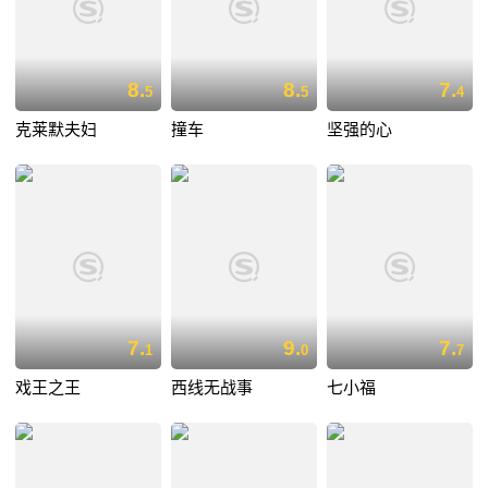
8.
8.
7.
5
5
4
克莱默夫妇
撞车
坚强的心
7.
9.
7.
1
0
7
戏王之王
西线无战事
七小福