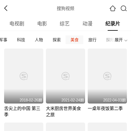
搜狗视频
电视剧
电影
综艺
动漫
纪录片
军事
科技
人物
探索
美食
旅行
探险
展开
其
全部
内地
香港
台湾
韩国
泰国
日本
全部
2026
2025
2024
2023
2022
202
全部
正片
免费正片
付费正片
最热
最新
好评
2018-02-26期
2021-02-24期
2022-04-03期
舌尖上的中国 第三
大米厨房世界美食
一桌年夜饭第二季
季
之旅