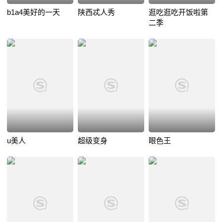
b1a4美好的一天
陕西忒人秀
逛吃逛吃开饭啦第
二季
u美人
超级变身
眼色王