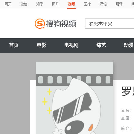
网页
微信
知乎
图片
视频
医疗
汉语
翻译
首页
电影
电视剧
综艺
动漫
罗
又 名：
星 座：
简 介：