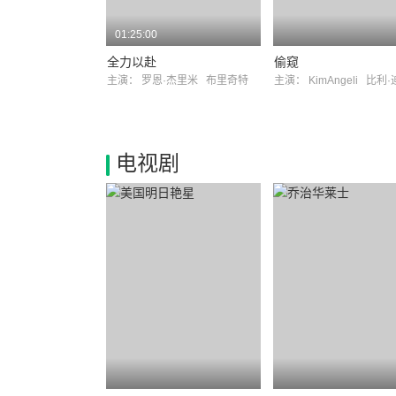
01:25:00
全力以赴
偷窥
主演：
罗恩·杰里米
布里奇特
主演：
KimAngeli
比利
电视剧