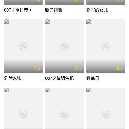
4
5
3
007之明日帝国
野兽刑警
将军的女儿
7.
7.
8.
2
3
1
危险人物
007之黎明生机
训练日