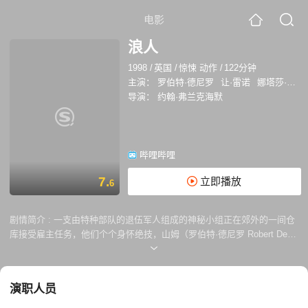
电影
浪人
1998
/
英国
/
惊悚 动作
/
122分钟
主演：
罗伯特·德尼罗
让·雷诺
娜塔莎·麦克艾霍恩
导演：
约翰·弗兰克海默
哔哩哔哩
7.
立即播放
6
剧情简介 :
一支由特种部队的退伍军人组成的神秘小组正在郊外的一间仓
库接受雇主任务，他们个个身怀绝技，山姆（罗伯特·德尼罗 Robert De
Niro 饰）是前中情局官员、文森特（让·雷诺 Jean Reno 饰）为前欧洲情
报局官员、格雷戈（斯特兰·斯卡斯加德 Stellan Skarsgrd 饰）则是德国电
子专家，同时还有英国武器专家史宾斯（肖恩·宾 Sean Bean 饰）和司机
演职人员
拉里。小组受命要袭击一支全副武装的车队并劫下一只神秘的公文包。经
过一系列激烈追逐和枪战，小组总算拿到了箱子，却不料格雷戈竟然背叛