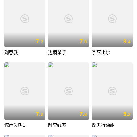
7.
7.
8.
2
8
4
别惹我
边境杀手
杀死比尔
7.
7.
5.
2
8
2
惊声尖叫1
时空线索
反黑行动组