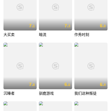
7.
7.
6.
1
3
0
大买卖
暗流
作秀时刻
7.
6.
6.
8
6
4
沉睡者
驯鹿游戏
我们这种叛徒