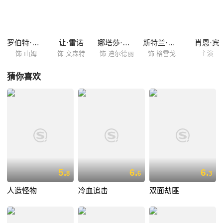
了组织，携公文包潜逃并试图将其兜售给俄罗斯。然而，在随后的追回箱
子过程中，背叛似乎如诅咒般笼罩着小组，在一次次胆战心惊的追逐和辗
转之下，成员们再也已无法分辨站在面前的是敌是友……
罗伯特·德尼罗
让·雷诺
娜塔莎·麦克艾霍恩
斯特兰·斯卡斯加德
肖恩·宾
饰 山姆
饰 文森特
饰 迪尔德丽
饰 格雷戈
主演
猜你喜欢
5.
6.
6.
8
6
3
人造怪物
冷血追击
双面劫匪