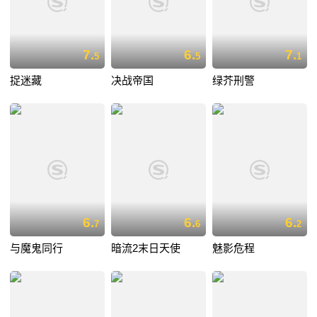
7.
6.
7.
5
5
1
捉迷藏
决战帝国
绿芥刑警
6.
6.
6.
7
6
2
与魔鬼同行
暗流2末日天使
魅影危程