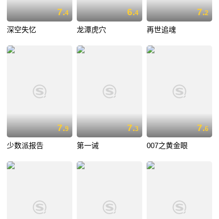
7.
6.
7.
4
4
2
深空失忆
龙潭虎穴
再世追魂
7.
7.
7.
9
3
6
少数派报告
第一诫
007之黄金眼