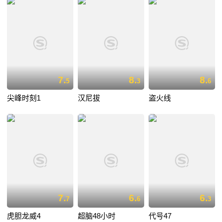
7.
8.
8.
5
3
6
尖峰时刻1
汉尼拔
盗火线
7.
6.
6.
7
6
3
虎胆龙威4
超脑48小时
代号47