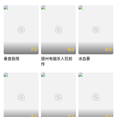
7.
6.
8.
6
8
0
垂直极限
德州电锯杀人狂前
冰血暴
传
7.
7.
7.