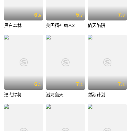
6.
5.
7.
6
7
8
黑白森林
美国精神病人2
偷天陷阱
6.
7.
7.
1
1
2
巡弋悍将
潜龙轰天
豺狼计划