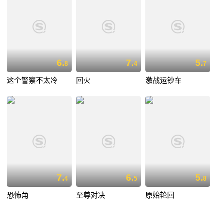
6.
7.
5.
8
4
7
这个警察不太冷
回火
激战运钞车
7.
6.
5.
4
5
8
恐怖角
至尊对决
原始轮回