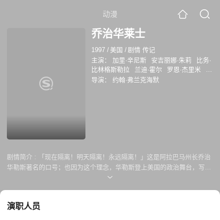
动漫
乔治华莱士
1997
/
美国
/
剧情 传记
主演：
加里·辛尼斯
安吉丽娜·朱莉
比务·
比林格斯勒拉
兰迪·霍尔
罗恩·杰里米
凯
瑟琳·厄布
泰伦斯·比瑟
Julian Forbes
马
导演：
约翰·弗兰克海默
克·瓦雷
克利夫·德杨
剧情简介 :
「现在隔离！明天隔离！永远隔离！」这是阿拉巴马州长乔治
华勒斯著名的口号；也因为这个理念，华勒斯登上美国的政治舞台，写下
他感人的传奇的一生」政治态度摇摆于自由主义、隔离主义和和白人霸权
之间，出身南方的华勒斯为了平息日见高涨的种族意识，特别专注于种族
隔离与投票权的议题，他原本有机会问鼎白宫，却在1972年总统竞选期间
演职人员
遭人枪击，导致半身瘫痪。这个打击大可让他成为贡恨、固执的人，但他
却从痛苦中领悟到更多，甚至还东山再起！