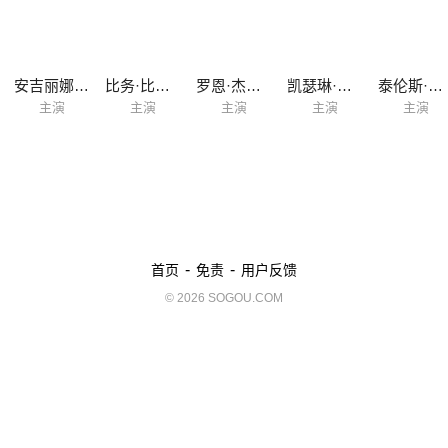
安吉丽娜·朱莉
比务·比林格斯勒拉
罗恩·杰里米
凯瑟琳·厄布
泰伦斯·比瑟
主演
主演
主演
主演
主演
-
-
首页
免责
用户反馈
© 2026 SOGOU.COM