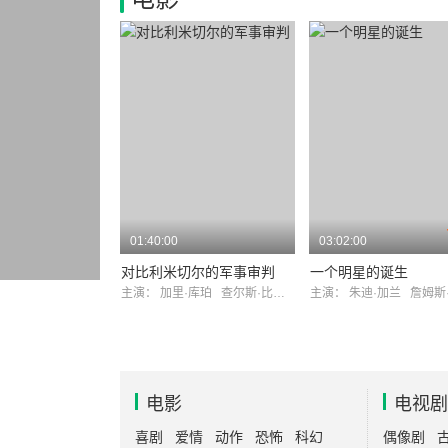
01:40:00
03:02:00
对比利米切尔的军事审判
一个明星的诞生
主演：
加里·库珀
查尔斯·比克福德
主演：
朱迪·加兰
詹姆斯
电影
电视剧
喜剧
爱情
动作
恐怖
科幻
偶像剧