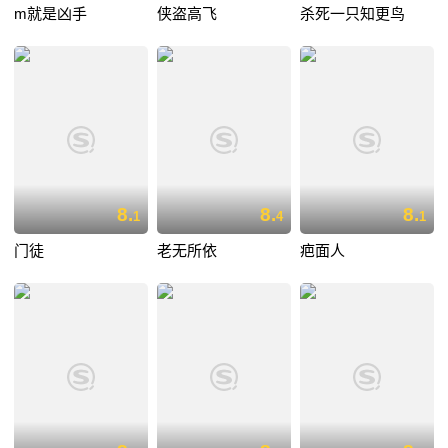
m就是凶手
侠盗高飞
杀死一只知更鸟
8.
8.
8.
1
4
1
门徒
老无所依
疤面人