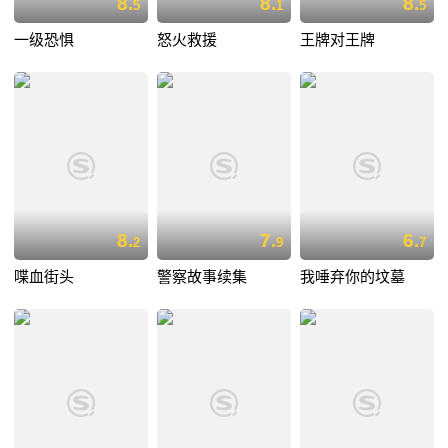
8.
8.
8.
5
1
5
一级恐惧
怒火救援
王牌对王牌
8.
7.
6.
2
9
7
喋血街头
警察故事续集
我唾弃你的坟墓