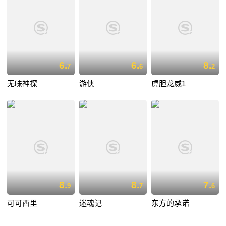
6.
6.
8.
7
6
2
无味神探
游侠
虎胆龙威1
8.
8.
7.
9
7
6
可可西里
迷魂记
东方的承诺