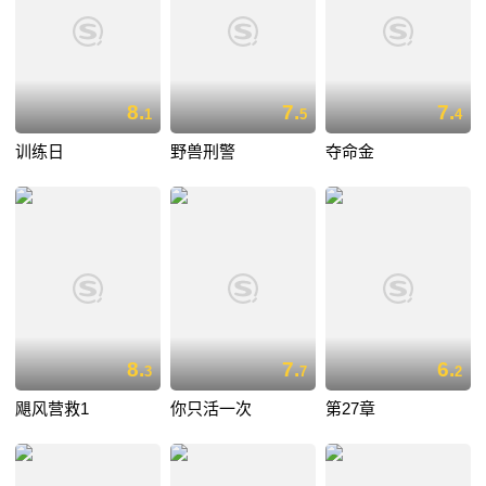
8.
7.
7.
1
5
4
训练日
野兽刑警
夺命金
8.
7.
6.
3
7
2
飓风营救1
你只活一次
第27章