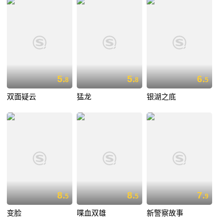
5.
5.
6.
8
8
5
双面疑云
猛龙
银湖之底
8.
8.
7.
5
5
9
变脸
喋血双雄
新警察故事