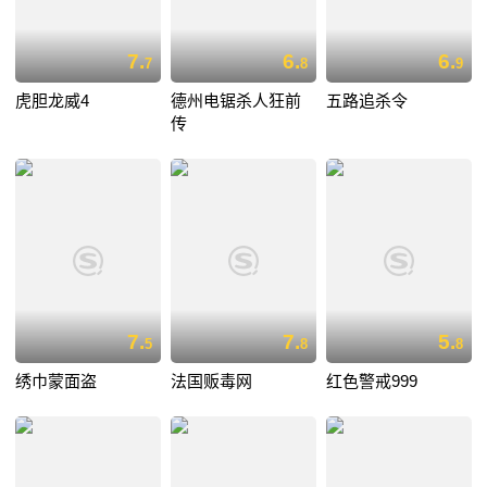
7.
6.
6.
7
8
9
虎胆龙威4
德州电锯杀人狂前
五路追杀令
传
7.
7.
5.
5
8
8
绣巾蒙面盗
法国贩毒网
红色警戒999