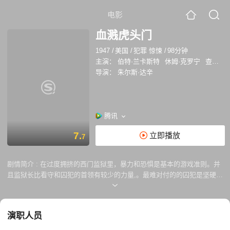
电影
血溅虎头门
1947
/
美国
/
犯罪 惊悚
/
98分钟
主演：
伯特·兰卡斯特
休姆·克罗宁
查尔斯·比克福德
导演：
朱尔斯·达辛
腾讯
7.
立即播放
7
剧情简介 :
在过度拥挤的西门监狱里，暴力和恐惧是基本的游戏准则。并
且监狱长比看守和囚犯的首领有较少的力量,。最难对付的的囚犯是坚硬顽
固的乔·科林斯。重要的是，乔怨恨首要卫兵上尉Munsey, 一位狭隘独裁
的拥有绝对权力者。稍微违规违, 乔和他的伙伴们就要受苦了。但有次大
屠杀反而成就了他们的逃命计划。
演职人员