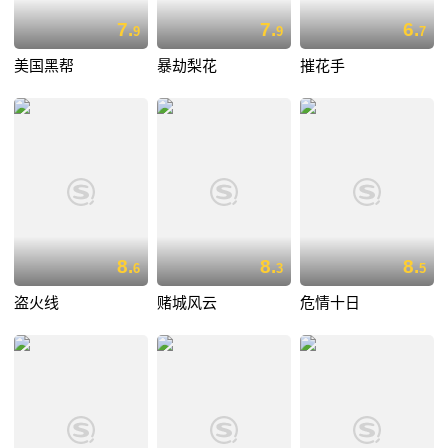
7.
7.
6.
9
9
7
美国黑帮
暴劫梨花
摧花手
8.
8.
8.
6
3
5
盗火线
赌城风云
危情十日