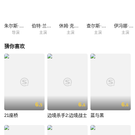
朱尔斯·达辛
伯特·兰卡斯特
休姆·克罗宁
查尔斯·比克福德
伊冯娜·德·卡洛
导演
主演
主演
主演
主演
猜你喜欢
6.
6.
6.
5
6
6
21座桥
边境杀手2:边境战士
蓝与黑