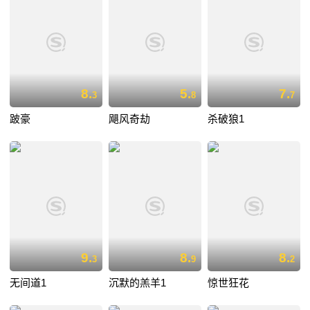
8.
5.
7.
3
8
7
跛豪
飓风奇劫
杀破狼1
9.
8.
8.
3
9
2
无间道1
沉默的羔羊1
惊世狂花