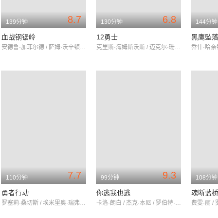
8.7
6.8
139分钟
130分钟
144分钟
血战钢锯岭
12勇士
黑鹰坠
安德鲁·加菲尔德 / 萨姆·沃辛顿 / 文斯·沃恩
克里斯·海姆斯沃斯 / 迈克尔·珊农 / 迈克尔·佩纳
7.7
9.3
110分钟
99分钟
108分钟
勇者行动
你逃我也逃
魂断蓝
罗塞莉·桑切斯 / 埃米里奥·瑞弗拉 / 内斯特·塞拉诺
卡洛·朗白 / 杰克·本尼 / 罗伯特·斯塔克