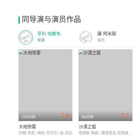
同导演与演员作品
亨利·哈撒韦
唐·阿米契
导演
演员
7.9
7.1
128分钟
88分钟
大地惊雷
沙漠之狐
约翰·韦恩 / 格伦·坎贝尔 / 金·达比
詹姆斯·梅森 / 塞德里克·哈德威克 / 杰西卡·坦迪