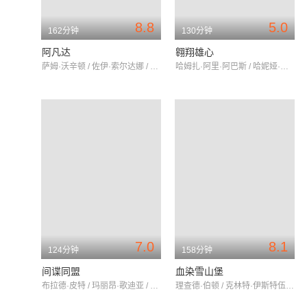
8.8
5.0
162分钟
130分钟
阿凡达
翱翔雄心
萨姆·沃辛顿 / 佐伊·索尔达娜 / 西格妮·韦弗
哈姆扎·阿里·阿巴斯 / 哈妮娅·阿马尔 / 阿哈德·拉扎·米尔
7.0
8.1
124分钟
158分钟
间谍同盟
血染雪山堡
布拉德·皮特 / 玛丽昂·歌迪亚 / 马修·古迪
理查德·伯顿 / 克林特·伊斯特伍德 / 玛丽·乌尔