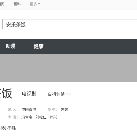
问问
百科
更多
动漫
健康
茶饭
电视剧
百科词条
地 区：
中国香港
类 型：
古装
主 演：
冯宝宝
刘松仁
孙兴
亚视小品剧。