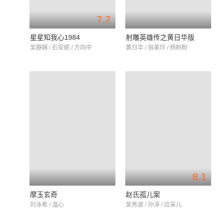
7.7
星星知我心1984
射雕英雄传之黄日华版
吴静娴 / 石安妮 / 方向中
黄日华 / 翁美玲 / 杨盼盼
8.1
摩玉玄奇
赵氏孤儿案
刘泳希 / 温心
吴秀波 / 孙淳 / 应采儿