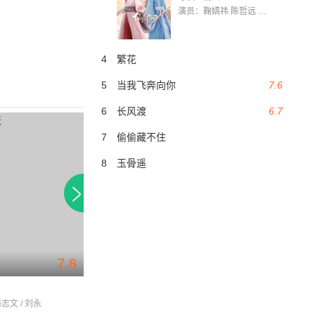
演员：鞠婧祎 陈哲远 茅子俊 毛晓慧 王媛可 张志浩 林枫松 张帆（演员）
4
繁花
5
当我飞奔向你
7.6
6
长风渡
6.7
7
偷偷藏不住
8
玉骨遥
7.8
一剑镇神州
浴火凤凰
潘志文 / 刘永
冯宝宝 / 郑少秋 / 黄杏秀
杨恭如 / 余文乐 / 方