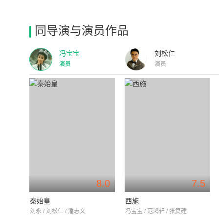
同导演与演员作品
冯宝宝
刘松仁
演员
演员
8.0
7.5
秦始皇
西施
刘永 / 刘松仁 / 潘志文
冯宝宝 / 范鸿轩 / 张复建