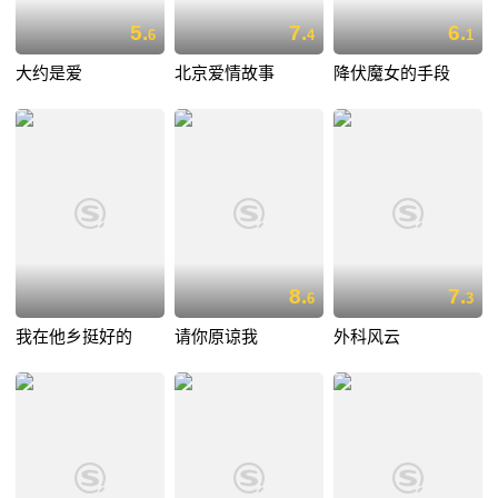
5.
7.
6.
6
4
1
大约是爱
北京爱情故事
降伏魔女的手段
8.
7.
6
3
我在他乡挺好的
请你原谅我
外科风云