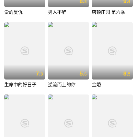
8.
9.
3
4
爱的复仇
男人不醉
唐顿庄园 第六季
7.
5.
8.
3
6
5
生命中的好日子
逆流而上的你
金婚