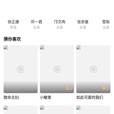
狱，可是外面的生活和他想象里的天差地别，处处碰壁的高伟渐渐开始自
暴自弃。
徐正康
邓一君
邝文珣
张崇基
雪梨
导演
主演
主演
主演
主演
猜你喜欢
6.
8.
1
1
致命主妇
小敏家
如此可爱的我们