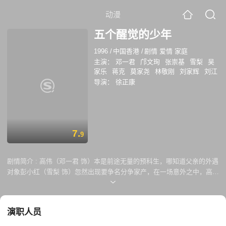
动漫
五个醒觉的少年
1996
/
中国香港
/
剧情 爱情 家庭
主演：
邓一君
邝文珣
张崇基
雪梨
吴
家乐
蒋克
莫家尧
林敬刚
刘家辉
刘江
导演：
徐正康
7.
9
剧情简介 :
高伟（邓一君 饰）本是前途无量的预科生，哪知道父亲的外遇
对象彭小红（雪梨 饰）忽然出现要争名分争家产，在一场意外之中，高伟
和彭小红之间爆发了矛盾，最终高伟锒铛入狱，曾经的美好梦想都不复存
在。 刚刚来到劳改中心的高伟对这里的一切都感到非常的反感，处处受人
欺负，幸运的是，他结识了大飞（张崇基 饰）、老虎（林敬刚 饰）、三
演职人员
米（吴家乐 饰）等人，在感化官吕立刚（刘家辉 饰）的帮助之下，高伟
渐渐适应了这里的生活，并且重建了对未来的信心。终于，高伟刑满出