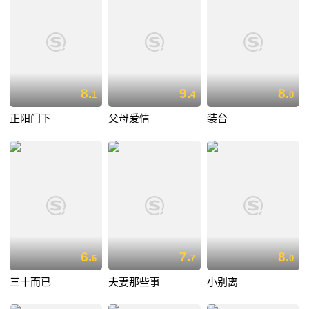
8.
9.
8.
1
4
0
正阳门下
父母爱情
装台
6.
7.
8.
6
7
0
三十而已
夫妻那些事
小别离