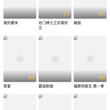
7.
8.
7
2
爱的厘米
名门绅士之珍爱妙
蜗居
方
8.
8.
8
6
家宴
霸道新娘
福斯特医生 第一季