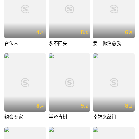
4.
8.
6.
9
6
9
合伙人
永不回头
爱上你治愈我
8.
9.
8.
4
2
2
约会专家
半泽直树
幸福来敲门