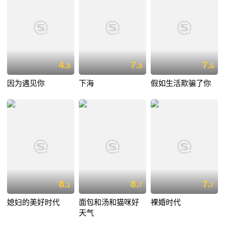
4.
7.
7.
8
9
6
因为遇见你
下海
假如生活欺骗了你
8.
8.
7.
1
7
7
媳妇的美好时代
面包和汤和猫咪好
裸婚时代
天气