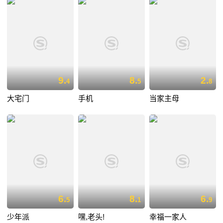
9.
8.
2.
4
5
8
大宅门
手机
当家主母
6.
8.
6.
5
1
9
少年派
嘿,老头!
幸福一家人