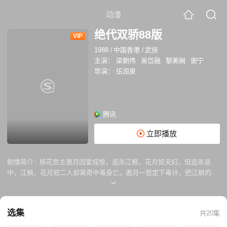
动漫
绝代双骄88版
VIP
1988
/
中国香港
/
武侠
主演：
梁朝伟
吴岱融
黎美娴
谢宁
导演：
伍润泉
腾讯
立即播放
剧情简介 :
移花宫主邀月因爱成恨，追杀江枫、花月奴夫妇，但追杀途
中，江枫、花月奴二人却离奇中毒身亡。邀月一怒定下毒计，把江枫的一
双孪生儿子分开抚养，企图令亲兄弟长大后互相仇杀以泄愤。十余年后，
这双孪生兄弟长大成人，花无缺在移花宫中被邀月教授超卓武功，而小鱼
儿则在恶人谷中长大，从四大恶人身上学得诡计多端，将阴谋诡计运用的
选集
共20集
炉火纯青。花无缺和小鱼儿分别奉命追寻南天宝藏，二人不期而遇，结成
好友，并同时结识了铁心兰、苏樱及张菁等几位姑娘，发展了几段爱恨交