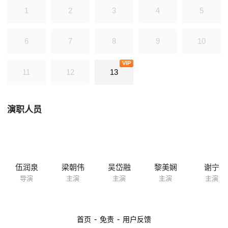
缠的爱情故事。最后，邀月逼花无缺与小鱼儿作生死决斗，小鱼儿凭借机
1
2
3
4
5
智查出邀月奸计，并且揭穿杀父母仇人江别鹤及江玉郎祸害江枫的阴谋，
在得知身世后，兄弟二人合力，将众魔消灭。
6
7
8
9
10
VIP
11
12
13
演职人员
伍润泉
梁朝伟
吴岱融
黎美娴
谢宁
导演
主演
主演
主演
主演
-
-
首页
免责
用户反馈