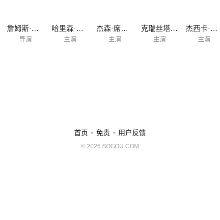
詹姆斯·庞索特
哈里森·福特
杰森·席格尔
克瑞丝塔·米勒
杰西卡·威廉姆斯
导演
主演
主演
主演
主演
-
-
首页
免责
用户反馈
© 2026 SOGOU.COM