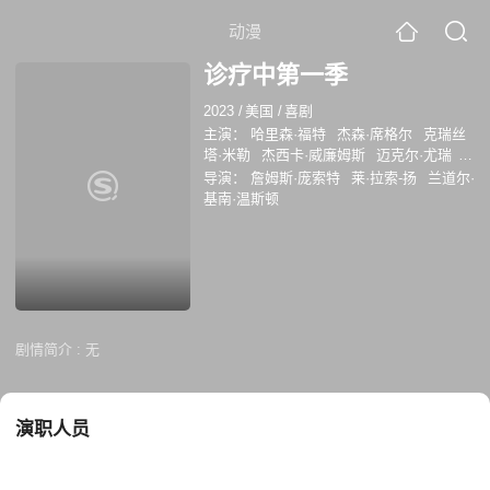
动漫
诊疗中第一季
2023
/
美国
/
喜剧
主演：
哈里森·福特
杰森·席格尔
克瑞丝
塔·米勒
杰西卡·威廉姆斯
迈克尔·尤瑞
蒂尔基·琼斯
卢克·坦尼
埃文·沙夫兰
导演：
詹姆斯·庞索特
莱·拉索-扬
兰道尔·
Lukita Maxwell
Rosslyn Luke
Matt
基南·温斯顿
Knudsen
卢基塔·麦克斯韦尔
特德·麦金
利
海蒂·加德纳
Devin Kawaoka
剧情简介 :
无
演职人员