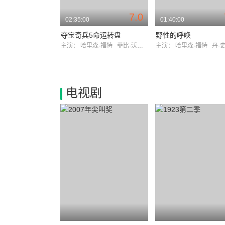
7.0
02:35:00
01:40:00
夺宝奇兵5命运转盘
野性的呼唤
主演：
哈里森·福特
菲比·沃勒-布里奇
主演：
哈里森·福特
丹·史
电视剧