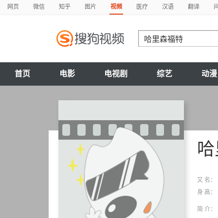
网页
微信
知乎
图片
视频
医疗
汉语
翻译
首页
电影
电视剧
综艺
动漫
哈
又 名：
身 高：
简 介：