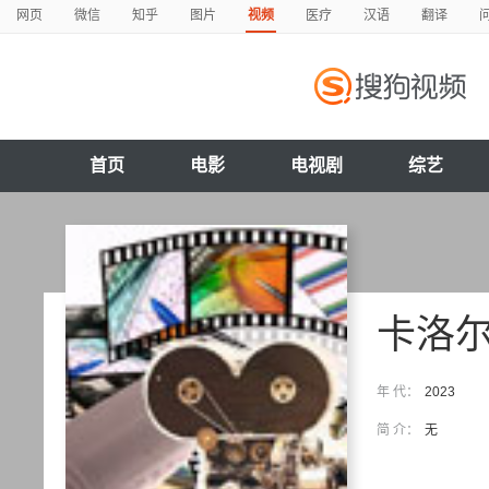
网页
微信
知乎
图片
视频
医疗
汉语
翻译
首页
电影
电视剧
综艺
卡洛
年 代：
2023
简 介：
无