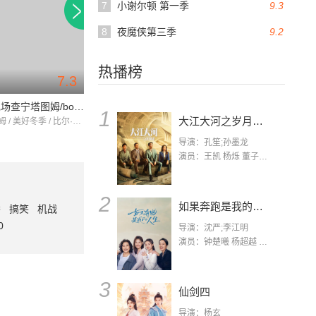
7
小谢尔顿 第一季
9.3
8
夜魔侠第三季
9.2
热播榜
7.3
9.0
周六夜现场查宁塔图姆/boniver
纪录进行时 第二季
纪录进行时 第一
1
大江大河之岁月如歌
查宁·塔图姆 / 美好冬季 / 比尔·哈德尔
弗莱德·阿米森 / 比尔·哈德尔 / 海伦·米伦
导演：孔笙;孙墨龙
演员：王凯 杨烁 董子健 杨采钰 张佳宁 练练 林栋甫 房子斌
2
如果奔跑是我的人生
番
搞笑
机战
0
导演：沈严;李江明
演员：钟楚曦 杨超越 许娣 陈小艺 侯雯元 宋洋 王宥钧 李添诺
3
仙剑四
导演：杨玄