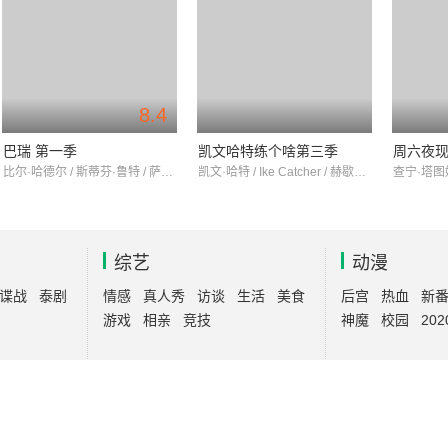
8.4
巴瑞 第一季
凯文哈特练个啥第三季
比尔·哈德尔 / 斯蒂芬·鲁特 / 萨拉·古德伯格
凯文·哈特 / Ike Catcher / 赫歇尔·萨维奇
综艺
动漫
谍战
泰剧
情感
真人秀
访谈
生活
美食
后宫
热血
新
游戏
相亲
竞技
神魔
校园
202