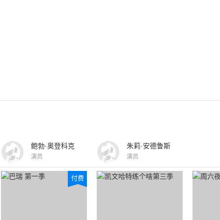
鲍勃·奥登科克
朱莉·安德鲁斯
演员
演员
付费