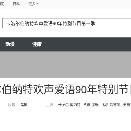
问问
百科
更多
动漫
健康
尔伯纳特欢声爱语90年特别节
地 区：
美国
主 演：
卡罗尔·博内特
凯蒂·派瑞
比尔·哈德尔
史蒂