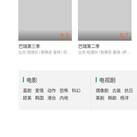
8.9
8.7
巴瑞第三季
巴瑞第二季
比尔·哈德尔 / 斯蒂芬·鲁特 / 莎拉·伯恩斯
比尔·哈德尔 / 斯蒂芬·鲁特 / 萨拉·古德伯格
电影
电视剧
喜剧
爱情
动作
恐怖
科幻
偶像剧
古装
抗日
欧美
韩国
港台
内地
美剧
韩剧
杨洋