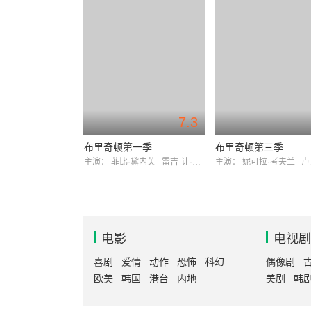
7.3
布里奇顿第一季
布里奇顿第三季
主演：
菲比·黛内芙
雷吉-让·佩吉
主演：
妮可拉·考夫兰
卢克
电影
电视剧
喜剧
爱情
动作
恐怖
科幻
偶像剧
欧美
韩国
港台
内地
美剧
韩