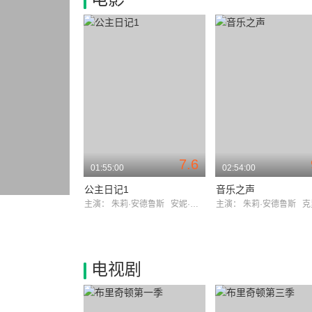
7.6
01:55:00
02:54:00
公主日记1
音乐之声
主演：
朱莉·安德鲁斯
安妮·海瑟薇
主演：
朱莉·安德鲁斯
克里斯
电视剧