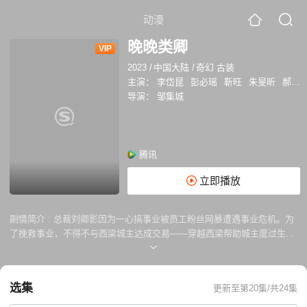
动漫
晚晚类卿
VIP
2023
/
中国大陆
/
奇幻 古装
主演：
李岱昆
彭必瑶
靳旺
朱旻昕
郝熠然
导演：
邹集城
腾讯
立即播放
剧情简介 :
总裁刘卿影因为一心搞事业被员工粉丝网暴遭遇事业危机。为
了挽救事业，不得不与西梁城主达成交易——穿越西梁帮助城主度过生死
大劫。但是事业心总裁刘卿影万万没想到，这个城主后宫男宠众多，个个
都想侍寝！ 刘卿影为了劝退男妃们的侍寝，决定专宠城主强抢而来的民男
甄晚。而此时刘卿影却不知，她误以为的小仙男甄晚，身上竟背负着刺杀
选集
更新至第20集/共24集
城主的使命……