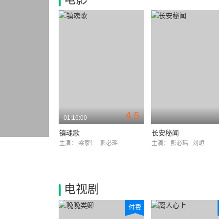
4.5
01:16:00
镇魂歌
长安秘闻
主演：
梁家仁
彭必瑶
主演：
彭必瑶
刘頔
电视剧
付费