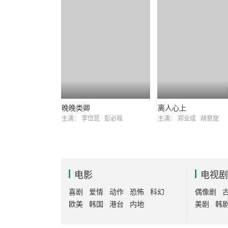
晚晚类卿
离人心上
主演：
李岱昆
彭必瑶
主演：
郑业成
胡意旋
电影
电视剧
喜剧
爱情
动作
恐怖
科幻
偶像剧
欧美
韩国
港台
内地
美剧
韩