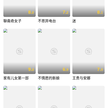
8.
7.
8.
0
2
1
聊斋奇女子
不思异电台
迷
9.
6.
7.
0
9
9
家有儿女第一部
不情愿的新娘
王贵与安娜