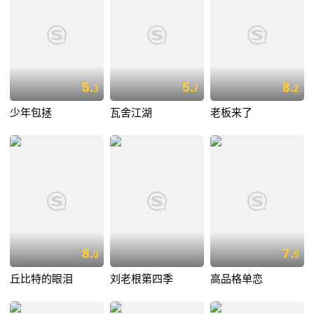
5.
5.
8.
3
7
2
少年包拯
瓦舍江湖
老板来了
8.
7.
0
5
丘比特的眼泪
刘老根第四季
高品格单恋