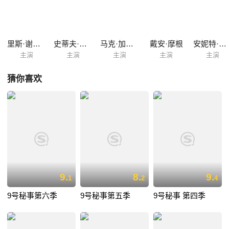
里斯·谢尔史密斯
史蒂夫·佩姆伯顿
马克·加蒂斯
戴安·摩根
安妮特·白兰特
主演
主演
主演
主演
主演
猜你喜欢
9.
8.
9.
1
2
4
9号秘事第六季
9号秘事第五季
9号秘事 第四季