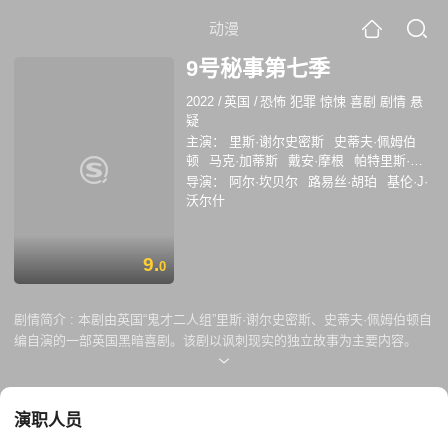
动漫
9号秘事第七季
2022
/
英国
/
恐怖 犯罪 惊悚 喜剧 剧情 悬
疑
主演：
里斯·谢尔史密斯
史蒂夫·佩姆伯
顿
马克·加蒂斯
戴安·摩根
帕特里斯·奈
安巴纳
安妮特·白兰特
苏菲·奥康内多
罗
导演：
阿尔·坎贝尔
路易丝·胡珀
基伦·J·
宾·威弗
赛奥汉·雷门
可可-莉莉·霍德
沃尔什
9.
0
剧情简介 :
本剧由英国“鬼才二人组”里斯·谢尔史密斯、史蒂夫·佩姆伯顿自
编自演的一部英国黑暗喜剧。该剧以讽刺现实的独立故事为主要内容。
演职人员