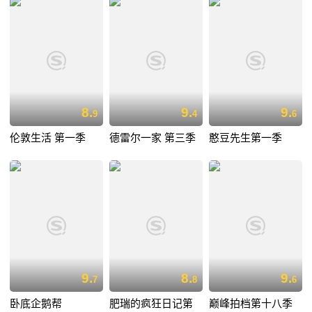
8.
9.
9.
9
4
6
伦敦生活 第一季
德雷尔一家 第三季
憨豆先生第一季
9.
8.
9.
7
8
6
卧底企鹅帮
肥瑞的疯狂日记第
巅峰拍档第十八季