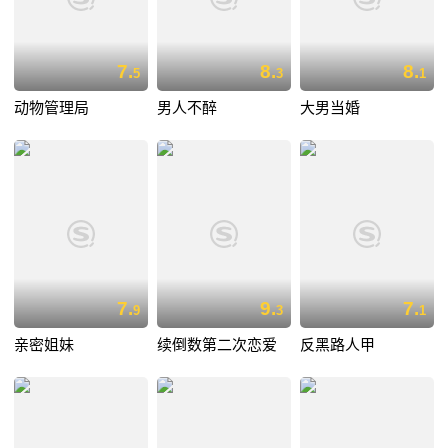
7.
8.
8.
5
3
1
动物管理局
男人不醉
大男当婚
7.
9.
7.
9
3
1
亲密姐妹
续倒数第二次恋爱
反黑路人甲