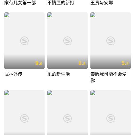
家有儿女第一部
不情愿的新娘
王贵与安娜
9.
8.
5.
6
8
9
武林外传
凪的新生活
泰版我可能不会爱
你