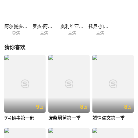
阿尔曼多·伊安努奇
罗杰·阿拉姆
奥利维亚·波莉
托尼·加德纳
导演
主演
主演
主演
猜你喜欢
9.
8.
8.
1
9
5
9号秘事第一部
废柴舅舅第一季
婚情咨文第一季