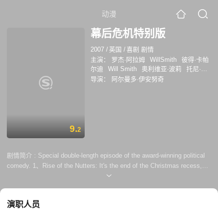
动漫
幕后危机特别版
2007
/
英国
/
喜剧 剧情
主演：
罗杰·阿拉姆
WillSmith
彼得·卡帕
尔迪
Will Smith
奥利维亚·波莉
托尼·加
德纳
导演：
阿尔曼多·伊安努奇
9.
2
剧情简介 :
Special double-length episode of the award-winning political
comedy. 1、Rise of the Nutters: It's the end of the Christmas recess,
and pea ce and goodwill should reign in Westminster. But something
goes terribly wrong on Newsnight and everything begins to unravel. Can
Malcolm Tucker survive as the PM's enemies in government and the
演职人员
opposition bid for power? 2、Spinners and Losers...