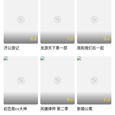
9.
7.
3.
4
9
4
济公游记
龙游天下第一部
我和我们在一起
9.
7.
5
8
初恋是cv大神
风骚律师 第二季
新婚公寓