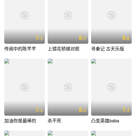
7.
8.
8.
3
7
6
传闻中的陈芊芊
上错花轿嫁对郎
寻秦记 古天乐版
7.
8.
7.
1
1
3
加油你是最棒的
杀不死
凸变英雄baba