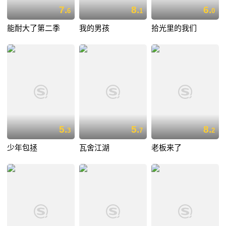
7.
8.
6.
6
1
0
能耐大了第二季
我的男孩
拾光里的我们
5.
5.
8.
3
7
2
少年包拯
瓦舍江湖
老板来了