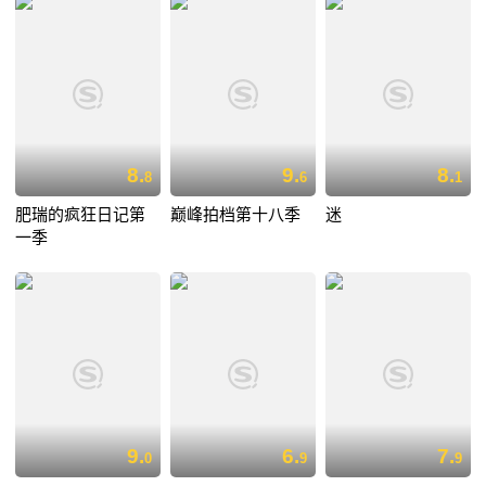
8.
9.
8.
8
6
1
肥瑞的疯狂日记第
巅峰拍档第十八季
迷
一季
9.
6.
7.
0
9
9