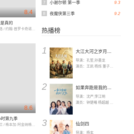
7
小谢尔顿 第一季
9.3
8.4
8
夜魔侠第三季
9.2
这是真的
马克·鲁法洛 / 约翰·普罗卡奇诺 / 菲利普·埃丁格
热播榜
1
大江大河之岁月如歌
导演：孔笙;孙墨龙
演员：王凯 杨烁 董子健 杨采钰 张佳宁 练练 林栋甫 房子斌
2
如果奔跑是我的人生
导演：沈严;李江明
演员：钟楚曦 杨超越 许娣 陈小艺 侯雯元 宋洋 王宥钧 李添诺
8.6
小时第九季
3
仙剑四
基弗·萨瑟兰 / 格本加·阿金纳格贝 / 本杰明·布拉特
导演：杨玄