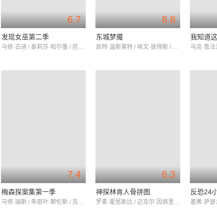
6.7
8.8
发现女巫第二季
东城梦魇
我知道
马修·古迪 / 泰莉莎·帕尔墨 / 芭芭拉·马滕
凯特·温斯莱特 / 埃文·彼得斯 / 朱丽安妮·尼科尔森
7.4
6.3
梅森探案集第一季
神探林肯人骨拼图
反恐24
马修·瑞斯 / 朱丽叶·赖伦斯 / 克里斯·乔克
罗素·霍恩斯比 / 迈克尔·因佩里奥利 / 阿莉尔·凯贝尔