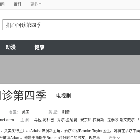
问问
百科
更多
动漫
健康
问诊第四季
电视剧
地 区：
美国
类 型：
剧情
MacLaren
主 演：
乌佐·阿杜巴
乔尔·金纳曼
安东尼·拉莫斯
昆泰莎·斯文戴尔
，艾美奖得主Uzo Aduba饰演新主角，治疗专家Brooke Taylor医生。她将在诊
an将饰演Adam。他是主角医生Brooke时分时合的男友，现在再...
更多