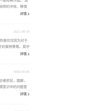
一部经典作品。 这
询师的冲突、移情
详情
2021-06-19
果你是仅仅因为对于
治疗的案例等等。其中
详情
0000-00-00
访者抓狂，跳脚，
潜意识中的问题意
详情