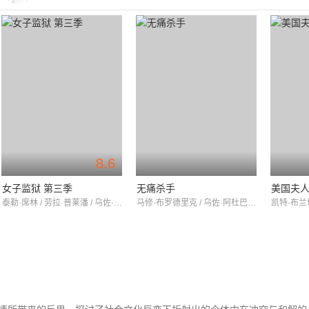
8.6
女子监狱 第三季
无痛杀手
美国夫
泰勒·席林 / 劳拉·普莱潘 / 乌佐·阿杜巴
马修·布罗德里克 / 乌佐·阿杜巴 / 韦斯特·杜考夫尼