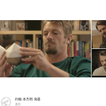
约翰·本杰明·海基
演员