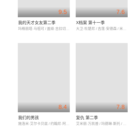
9.5
7.6
我的天才女友第二季
X档案 第十一季
玛格丽塔·马祖可 / 盖娅·吉拉切 / 阿尔芭·罗尔瓦赫尔
大卫·杜楚尼 / 吉莲·安德森 / 米彻·佩勒吉
8.4
7.8
我们的男孩
复仇 第二季
施洛米·艾尔卡贝兹 / 约翰尼·阿伯特 / 亚当·加贝
艾米丽·万凯普 / 玛德琳·斯托 / 加布里埃尔·曼