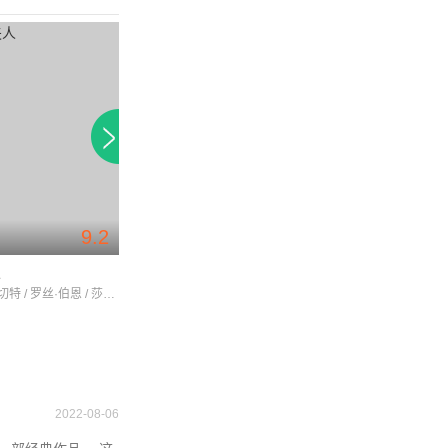
9.2
人
芸芸众生
女子监狱 第五季
凯特·布兰切特 / 罗丝·伯恩 / 莎拉·保罗森
安妮·海瑟薇 / 摩根·弗里曼 / 乌佐·阿杜巴
2022-08-06