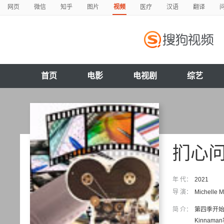
网页
微信
知乎
图片
视频
医疗
汉语
翻译
首页
电影
电视剧
综艺
扪心
年 代：
2021
导 演：
Michelle 
简 介：
第四季开始
Kinnam