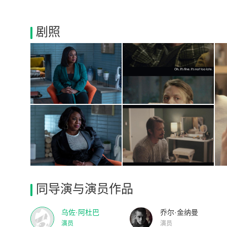
剧照
同导演与演员作品
乌佐·阿杜巴
乔尔·金纳曼
演员
演员