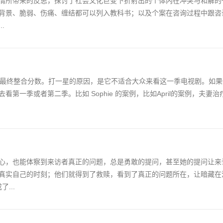
情所带来的反思，探讨了社会文化巨变下折射出的个体内在冲突与和解的
背景、脆弱、伤痛、缠结都可以列入教科书；以及个案在咨询过程中跟咨
.
的最终整合分数。打一星的原因，是它不适合大众来看这一季电视剧。如
第一季或者第二季。比如 Sophie 的案例，比如April的案例，夫妻
心，也能体察到来访者真正的问题，总是勇敢的提问，甚至她的提问让来
真实自己的时刻；他们就得到了救赎，看到了真正的问题所在，让暗藏在
...