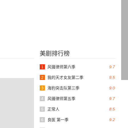
美剧排行榜
1
风骚律师第六季
9.7
2
我的天才女友第二季
9.5
3
海豹突击队第三季
9.0
4
风骚律师第五季
9.7
5
正常人
8.5
6
良医 第一季
9.2