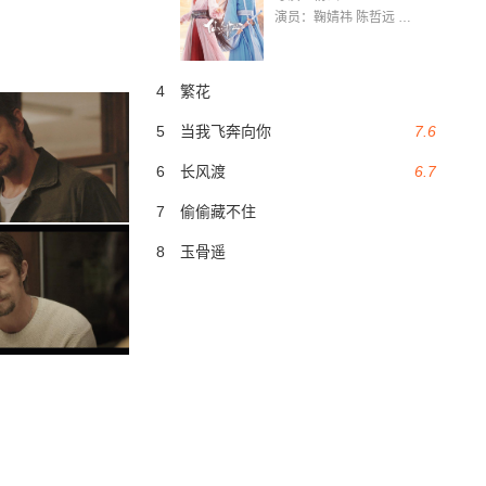
演员：鞠婧祎 陈哲远 茅子俊 毛晓慧 王媛可 张志浩 林枫松 张帆（演员）
4
繁花
5
当我飞奔向你
7.6
6
长风渡
6.7
7
偷偷藏不住
8
玉骨遥