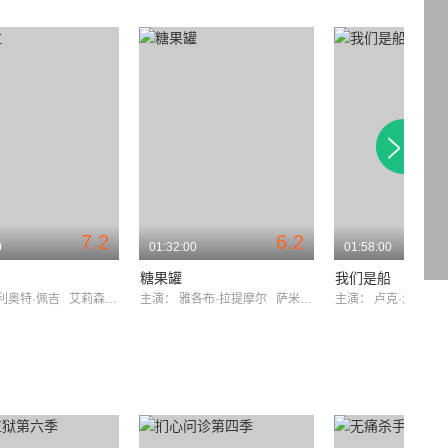
7.2
6.2
0
01:32:00
01:58:00
糖果罐
我们是船
利奥特·佩吉
艾莉森·詹尼
主演：
雅各布·拉提摩尔
萨米·盖尔
主演：
卢克·海姆斯