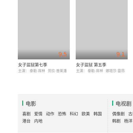
9.5
9.1
女子监狱第七季
女子监狱 第五季
主演：
泰勒·席林
劳拉·普莱潘
主演：
泰勒·席林
娜塔莎·雷昂
电影
电视剧
喜剧
爱情
动作
恐怖
科幻
欧美
韩国
偶像剧
古
港台
内地
韩剧
杨洋