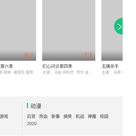
9.2
7.1
狱第六季
扪心问诊第四季
无痛杀手
勒·席林
娜塔莎·雷昂
主演：
乌佐·阿杜巴
乔尔·金纳曼
主演：
马修·布罗德
动漫
游戏
后宫
热血
新番
搞笑
机战
神魔
校园
2020