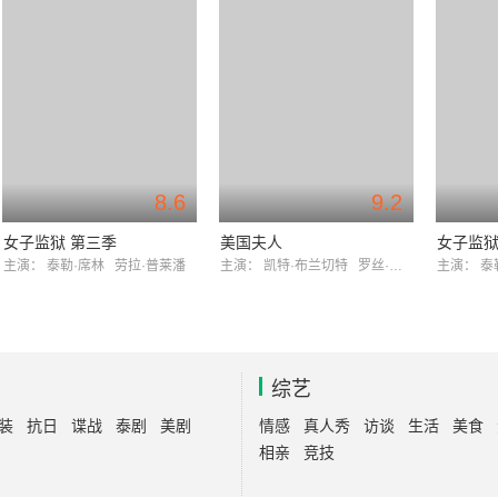
8.6
9.2
女子监狱 第三季
美国夫人
女子监
主演：
泰勒·席林
劳拉·普莱潘
主演：
凯特·布兰切特
罗丝·伯恩
主演：
泰
综艺
装
抗日
谍战
泰剧
美剧
情感
真人秀
访谈
生活
美食
相亲
竞技