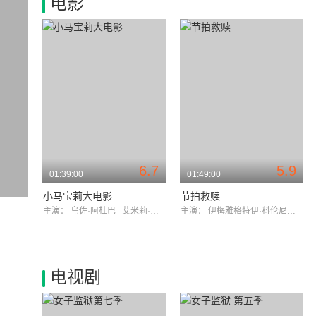
电影
6.7
5.9
01:39:00
01:49:00
小马宝莉大电影
节拍救赎
主演：
乌佐·阿杜巴
艾米莉·布朗特
主演：
伊梅雅格特伊·科伦尼伊乐迪
电视剧