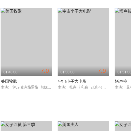
7.0
7.9
01:48:00
01:30:00
01:51:0
美国牧歌
宇宙小子大电影
塔卢拉
主演：
保罗·沃尔特·豪泽
伊万·麦克格雷格
詹妮弗·康纳利
主演：
扎克·卡利森
迪迪·马格诺
主演：
艾