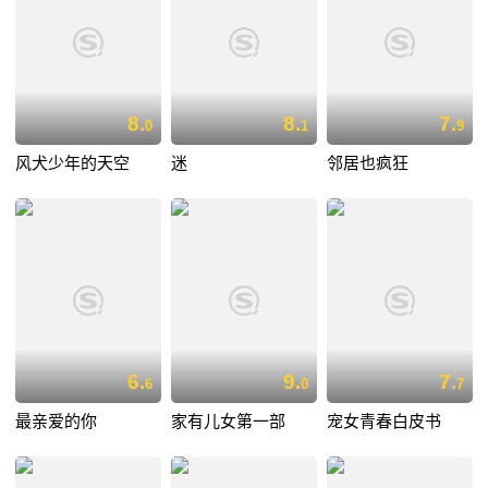
8.
8.
7.
0
1
9
风犬少年的天空
迷
邻居也疯狂
6.
9.
7.
6
0
7
最亲爱的你
家有儿女第一部
宠女青春白皮书