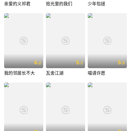
亲爱的义祁君
拾光里的我们
少年包拯
6.
5.
5.
2
7
9
我的邻居长不大
瓦舍江湖
喵请许愿