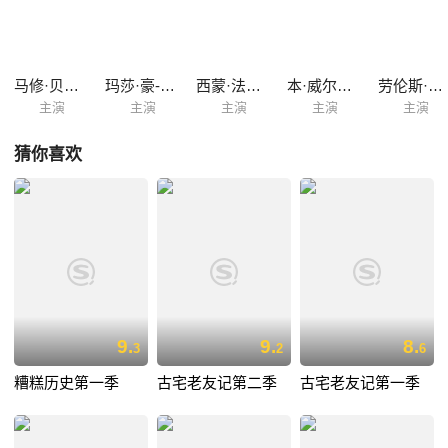
马修·贝恩顿
玛莎·豪-道格拉斯
西蒙·法纳比
本·威尔邦德
劳伦斯·里卡德
主演
主演
主演
主演
主演
猜你喜欢
9.
9.
8.
3
2
6
糟糕历史第一季
古宅老友记第二季
古宅老友记第一季