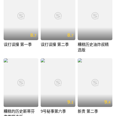
8.
8.
7
7
误打误撞 第一季
误打误撞 第二季
糟糕历史油炸叔精
选版
9.
9.
1
4
糟糕的历史斯蒂芬
9号秘事第六季
新贵 第二季