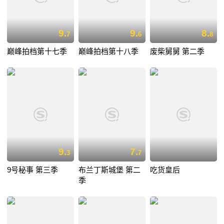
9.
9.
8.
7
6
8
巅峰拍档第十七季
巅峰拍档第十八季
废柴舅舅 第二季
9.
7.
3
7
9号秘事 第三季
布兰丁斯城堡 第二
吃货皇后
季