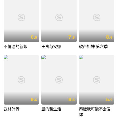
6.
7.
8.
9
9
6
不情愿的新娘
王贵与安娜
破产姐妹 第六季
9.
8.
5.
6
8
9
武林外传
凪的新生活
泰版我可能不会爱
你