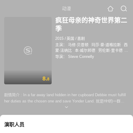
动漫
疯狂母亲的神奇世界第二
季
2015
/
英国
/
喜剧
主演：
马修·贝恩顿
玛莎·豪-道格拉斯
西
蒙·法纳比
本·威尔邦德
劳伦斯·里卡德
吉姆·霍威克
DanRentonSkinner
罗梅什·
导演：
Steve Connelly
兰加纳坦
8.
8
剧情简介 :
In a far away land hidden in her cupboard Debbie must fulfill
her duties as the chosen one and save Yonder Land. 就是HH的一群
人。。。他们。。。你们懂的。。。去看单集剧情简介好了！
演职人员