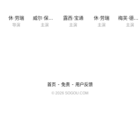
休·劳瑞
威尔·保尔特
露西·宝通
休·劳瑞
梅芙·德莫迪
导演
主演
主演
主演
主演
-
-
首页
免责
用户反馈
© 2026 SOGOU.COM