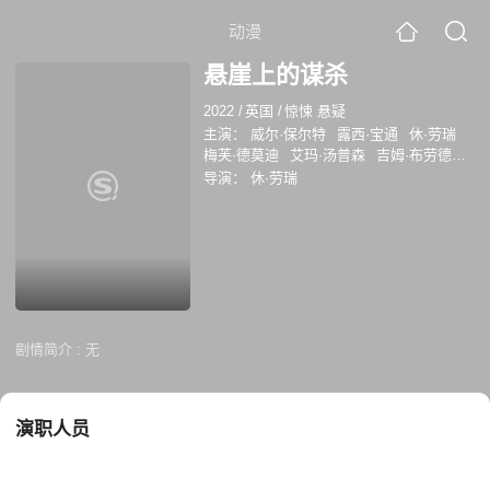
动漫
悬崖上的谋杀
2022
/
英国
/
惊悚 悬疑
主演：
威尔·保尔特
露西·宝通
休·劳瑞
梅芙·德莫迪
艾玛·汤普森
吉姆·布劳德本
特
康勒斯·希尔
丹尼尔·英格斯
乔纳森·
导演：
休·劳瑞
朱尔斯
埃利斯戴尔·皮特里
尼古拉斯·班
克斯
莫温娜·班克斯
帕特里克·巴罗
艾米
·纳托尔
迈尔斯·贾普
鲁弗斯·贝特曼
理
查德·迪克森
乔舒亚·詹姆斯
蒂姆·特洛洛
尔
克里斯蒂安
剧情简介 :
无
演职人员