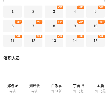
VIP
VIP
VIP
1
2
3
4
5
VIP
VIP
VIP
VIP
VIP
6
7
8
9
10
VIP
VIP
VIP
VIP
VIP
11
12
13
14
15
演职人员
郑晓龙
刘璋牧
白敬亭
丁勇岱
金晨
导演
导演
饰 汪新
饰 马魁
饰 马燕