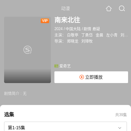
动漫
南来北往
VIP
2024
/
中国大陆
/
剧情 悬疑
主演：
白敬亭
丁勇岱
金晨
左小青
刘钧
导演：
郑晓龙
刘璋牧
爱奇艺
立即播放
剧情简介 :
无
选集
共39集