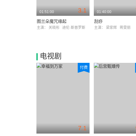
3.1
01:51:00
01:40:00
图兰朵魔咒缘起
刮痧
主演：
关晓彤
迪伦·斯普罗斯
主演：
梁家辉
蒋雯丽
电视剧
付费
7.1