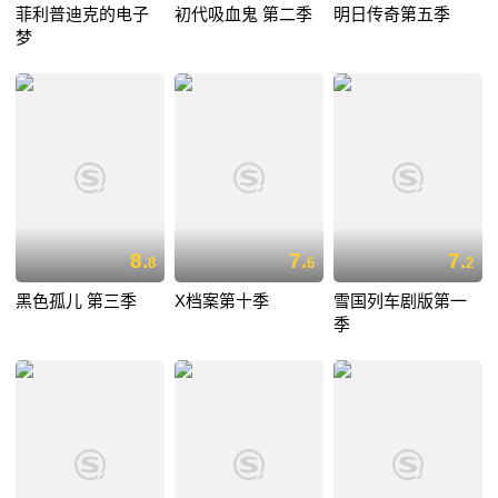
菲利普迪克的电子
初代吸血鬼 第二季
明日传奇第五季
梦
8.
7.
7.
8
6
2
黑色孤儿 第三季
X档案第十季
雪国列车剧版第一
季