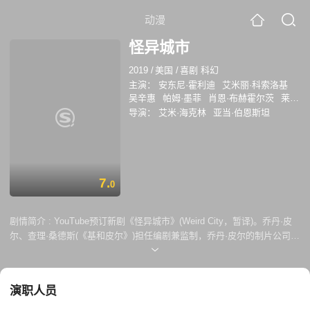
动漫
怪异城市
2019
/
美国
/
喜剧 科幻
主演：
安东尼·霍利迪
艾米丽·科索洛基
吴辛惠
帕姆·墨菲
肖恩·布赫霍尔茨
莱瓦
尔·伯顿
莎拉·吉尔伯特
迈克尔·塞拉
罗
导演：
艾米·海克林
亚当·伯恩斯坦
莎里奥·道森
基诺·蒙特斯诺斯
伊恩·罗伯
茨
马特·沃尔什
尤金·科戴洛
费伊·豪泽
奥卡菲娜
马尔科姆·巴雷特
伊薇特·尼科
尔·布朗
安娜丽莎·科克伦
拉弗恩·考克斯
奥丽伊·卡瓦
7.
0
剧情简介 :
YouTube预订新剧《怪异城市》(Weird City，暂译)。乔丹·皮
尔、查理·桑德斯(《基和皮尔》)担任编剧兼监制，乔丹·皮尔的制片公司
MonkeyPaw负责制作。新剧融合科幻、喜剧元素，共6集，每集半小时。
故事背景设置在不远未来，每集探讨一个与目前生活息息相关的问题。该
剧将于明年登陆YouTube Premium。
演职人员