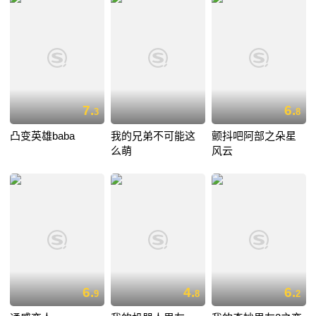
7.
6.
3
8
凸变英雄baba
我的兄弟不可能这
颤抖吧阿部之朵星
么萌
风云
6.
4.
6.
9
8
2