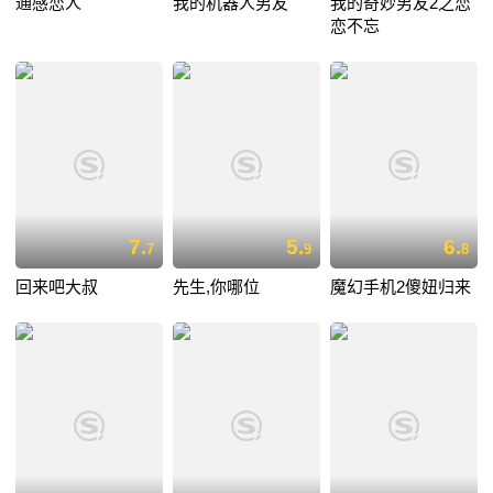
通感恋人
我的机器人男友
我的奇妙男友2之恋
恋不忘
7.
5.
6.
7
9
8
回来吧大叔
先生,你哪位
魔幻手机2傻妞归来