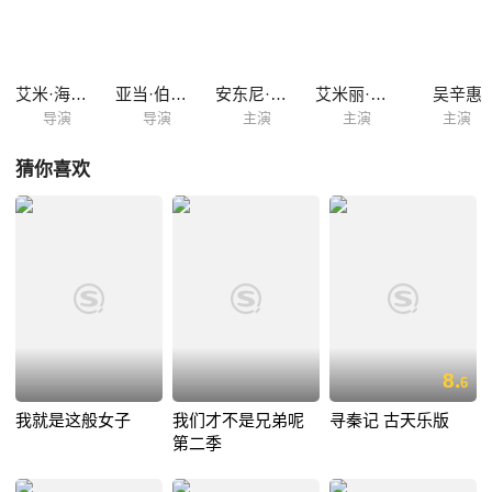
艾米·海克林
亚当·伯恩斯坦
安东尼·霍利迪
艾米丽·科索洛基
吴辛惠
导演
导演
主演
主演
主演
猜你喜欢
8.
6
我就是这般女子
我们才不是兄弟呢
寻秦记 古天乐版
第二季