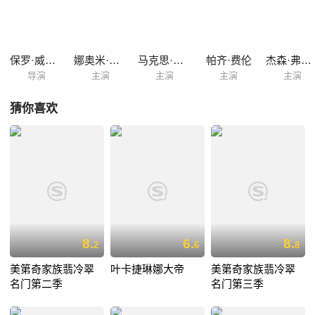
保罗·威尔姆斯赫斯特
娜奥米·巴特里克
马克思·比斯雷
帕齐·费伦
杰森·弗莱明
导演
主演
主演
主演
主演
猜你喜欢
8.
6.
8.
2
6
8
美第奇家族翡冷翠
叶卡捷琳娜大帝
美第奇家族翡冷翠
名门第二季
名门第三季