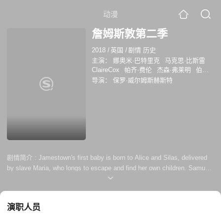
动漫
詹姆斯敦第二季
2018
/
英国
/
剧情 历史
主演：
娜奥米·巴特里克
马克思·比斯雷
ClaireCox
帕齐·费伦
杰森·弗莱明
伯恩·
戈曼
迪恩·里侬斯·凯利
导演：
保罗·威尔姆斯赫斯特
MarshallDancingElkLucas
斯图尔特·马丁
AbiolaOgunbiyi
托尼·皮茨
KalaniQueypo
LukeRoskell
苏菲·兰朵
AbubakarSa
剧情简介 :
Jamestown's first baby is born to Alice and Silas, delivered
by slave Maria, who longs to escape and find her own children. Samuel
is found dead, rendering Jocelyn and Mercy homeless until Verity takes
them in. Yeardley is impressed by an intelligent slave Pedro but the
brutal Massinger refuses to sell Pedro to him. Meanwhile a traitor is
演职人员
suspected of informing the Spanish that...