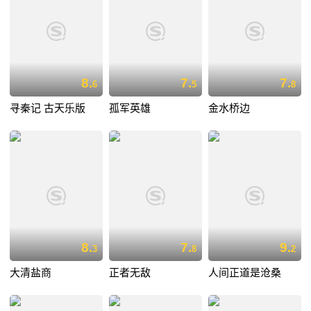
8.
7.
7.
6
5
8
寻秦记 古天乐版
孤军英雄
金水桥边
8.
7.
9.
3
8
2
大清盐商
正者无敌
人间正道是沧桑