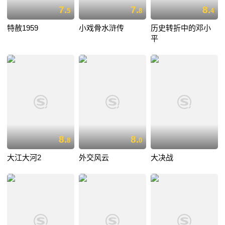
7.
7.
8.
5
8
4
特赦1959
小戏骨水浒传
历史转折中的邓小
平
8.
8.
8
0
大江大河2
外交风云
大决战