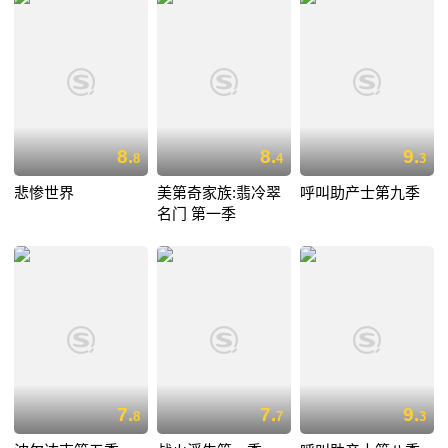
8.
8.
9.
8
4
3
悲惨世界
美第奇家族:翡冷翠
呼叫助产士第九季
名门 第一季
7.
7.
9.
8
7
3