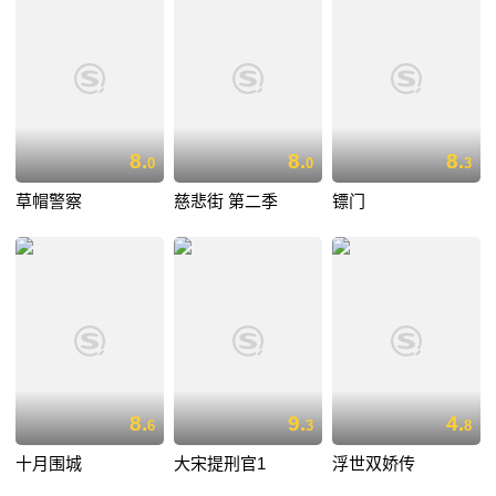
8.
8.
8.
0
0
3
草帽警察
慈悲街 第二季
镖门
8.
9.
4.
6
3
8
十月围城
大宋提刑官1
浮世双娇传