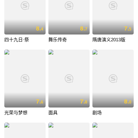
8.
8.
7.
4
7
5
四十九日·祭
舞乐传奇
隋唐演义2013版
7.
7.
8.
6
8
0
光荣与梦想
面具
剧场