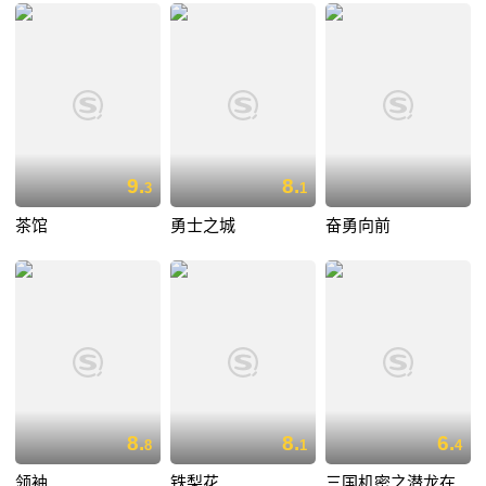
9.
8.
3
1
茶馆
勇士之城
奋勇向前
8.
8.
6.
8
1
4
领袖
铁梨花
三国机密之潜龙在