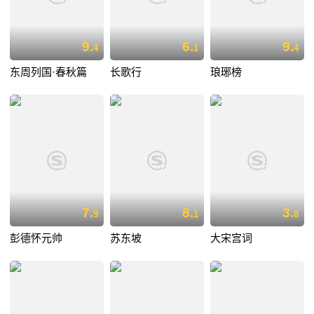
9.
6.
9.
4
1
4
东周列国·春秋篇
长歌行
琅琊榜
7.
8.
3.
9
1
8
彭德怀元帅
苏东坡
大宋宫词