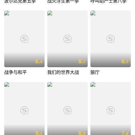
波尔达克第五季
战火浮生第一季
呼叫助产士第八季
8.
8.
8.
4
7
7
战争与和平
我们的世界大战
狼厅
9.
8.
7.
1
9
6