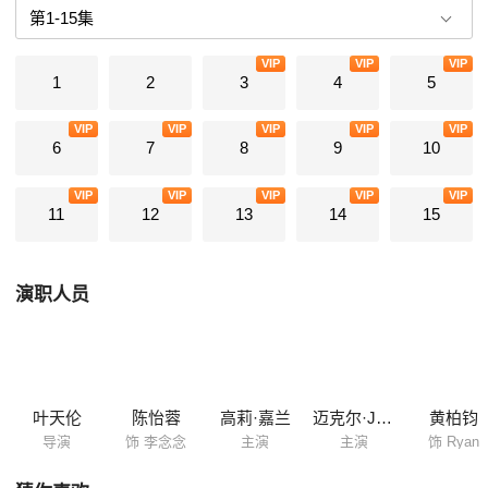
不同版本的双城故事。从台北来到旧金山的李念念，从小生活在父母的羽
翼下，到了旧金山却要一个人重新开始。自己找工作、克服生活上的柴米
VIP
VIP
VIP
油盐，她和未婚夫的感情最终还是没能挽回，但认识了一群患难与共的朋
1
2
3
4
5
友：个性古怪、声称曾在好莱坞发展过的房东汤马森太太、从北京来的中
医钱教授、快言快语的华人女租客 Wendy 及新的浪漫对象—知名亚...
VIP
VIP
VIP
VIP
VIP
6
7
8
9
10
VIP
VIP
VIP
VIP
VIP
11
12
13
14
15
演职人员
叶天伦
陈怡蓉
高莉·嘉兰
迈克尔·J·格温
黄柏钧
导演
饰 李念念
主演
主演
饰 Ryan