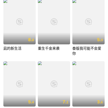
8.
5.
8
9
凪的新生活
重生千金来袭
泰版我可能不会爱
你
5.
7.
3.
4
1
6