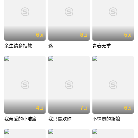
6.
8.
5.
0
1
0
余生请多指教
迷
青春无季
4.
7.
6.
1
3
9
我亲爱的小洁癖
我只喜欢你
不情愿的新娘