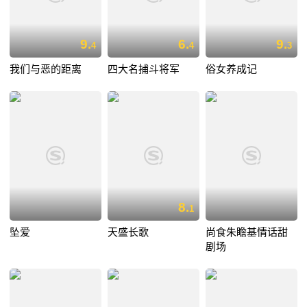
9.
6.
9.
4
4
3
我们与恶的距离
四大名捕斗将军
俗女养成记
8.
1
坠爱
天盛长歌
尚食朱瞻基情话甜
剧场