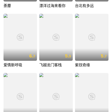
荼蘼
漂洋过海来看你
台北有多远
6.
5.
5.
7
9
7
爱情新呼吸
飞越龙门客栈
紫钗奇缘