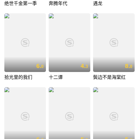
绝世千金第一季
奔腾年代
遇龙
6.
4.
8.
0
3
0
拾光里的我们
十二谭
鬓边不是海棠红