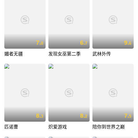
7.
6.
9.
0
7
6
媚者无疆
发现女巫第二季
武林外传
8.
8.
7.
3
2
5
匹诺曹
炽爱游戏
陪你到世界之巅