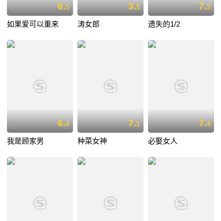
6.
3.
7.
5
5
3
如果爱可以重来
涛女郎
遗失的1/2
6.
7.
7.
4
1
4
我是顾家男
种菜女神
必娶女人