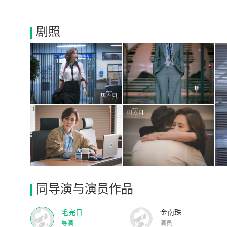
剧照
同导演与演员作品
毛完日
金南珠
导演
演员