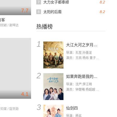
7
大力女子都奉顺
8.2
7.7
8
太阳的后裔
8.2
房客
谢欣颖 / 谢坤达
热播榜
1
大江大河之岁月如歌
导演：孔笙;孙墨龙
演员：王凯 杨烁 董子健 杨采钰 张佳宁 练练 林栋甫 房子斌
2
如果奔跑是我的人生
导演：沈严;李江明
演员：钟楚曦 杨超越 许娣 陈小艺 侯雯元 宋洋 王宥钧 李添诺
4.1
见
3
仙剑四
张钧甯 / 寇世勋
导演：杨玄