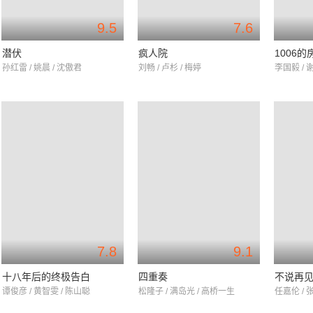
9.5
7.6
潜伏
疯人院
1006的
孙红雷 / 姚晨 / 沈傲君
刘畅 / 卢杉 / 梅婷
李国毅 / 
7.8
9.1
十八年后的终极告白
四重奏
不说再
谭俊彦 / 黄智雯 / 陈山聪
松隆子 / 满岛光 / 高桥一生
任嘉伦 / 