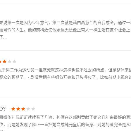
果说第一次是因为少年意气，第二次就是藉由高慧兰的自我成全，通过一
而可怜的人生。他的前科致使他永远无法像正常人一样生活在这个社会上
..
类似于男二作为运动员一推就死就这种怎样也说不过去的槽点，但是整体来
观众的预期了。· 剧情后期有些细节开始和开头呼应了，比如前期电视台
心？
甄嬛传》我断断续续看了几遍，孙俪在这部剧贡献了她这几年来最好的表
位，而是她发现了雍正一直把她当成纯元皇后的替身、对她的爱完全是从