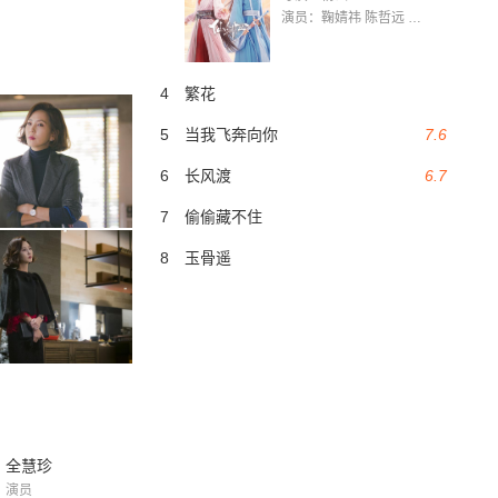
演员：鞠婧祎 陈哲远 茅子俊 毛晓慧 王媛可 张志浩 林枫松 张帆（演员）
4
繁花
5
当我飞奔向你
7.6
6
长风渡
6.7
7
偷偷藏不住
8
玉骨遥
全慧珍
演员