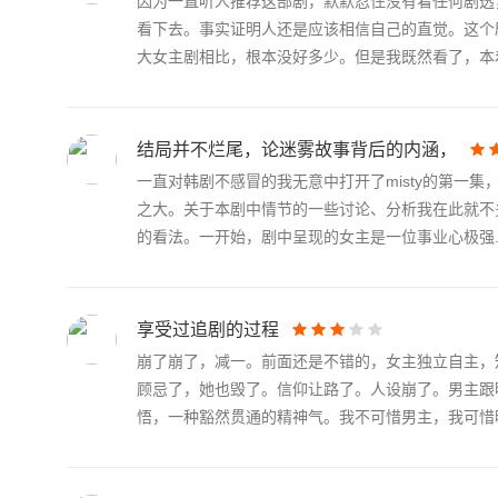
因为一直听人推荐这部剧，默默忍住没有看任何剧透
看下去。事实证明人还是应该相信自己的直觉。这个
大女主剧相比，根本没好多少。但是我既然看了，本着.
结局并不烂尾，论迷雾故事背后的内涵，
一直对韩剧不感冒的我无意中打开了misty的第一
之大。关于本剧中情节的一些讨论、分析我在此就不
的看法。一开始，剧中呈现的女主是一位事业心极强..
享受过追剧的过程
崩了崩了，减一。前面还是不错的，女主独立自主，
顾忌了，她也毁了。信仰让路了。人设崩了。男主跟
悟，一种豁然贯通的精神气。我不可惜男主，我可惜明.