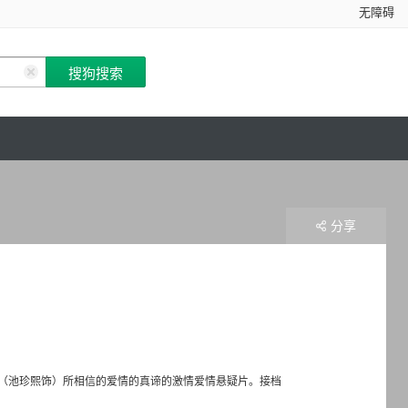
无障碍
分享
（池珍熙饰）所相信的爱情的真谛的激情爱情悬疑片。接档