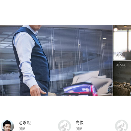
池珍熙
高俊
演员
演员