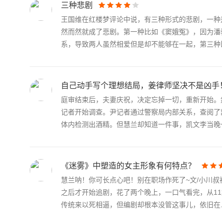
三种悲剧
王国维在红楼梦评论中说，有三种形式的悲剧，一种
然而然就成了悲剧。第一种比如《窦娥冤》，因为潘
系，导致两人虽然相爱但是却不能够在一起，第三种比.
自己动手写个理想结局，姜律师坚决不是凶手
庭审结束后，夫妻庆祝，决定忘掉一切，重新开始。
记者开始调查。尹记者通过警察局内部关系，查阅了
体内检测出酒精。但慧兰却知道一件事，凯文李当晚一.
《迷雾》中塑造的女主形象有何特点？
慧兰呐！你可长点心吧！别在职场作死了~文/小川叔
之后才开始追剧，花了两个晚上，一口气看完，从1
传统来以死相逼，但编剧却根本没管这事儿，依旧在..