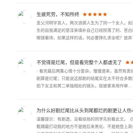
生疲死劳，不知所终
圣父河明宇其人，两次浪掷人生为了同一个女人，如
生的自我满足的意淫来填补自己已经陨落了的、苍白
眼镜看待，如果这样的话，何必要挣扎求全呢？放弃了.
不觉得是烂尾，但是看完整个人都虚无了
· 看完最后两集心情十分复杂，慢慢道来，虽然有
剧算是烂尾；只能说这部剧的结尾实在太不符合多数
拍下女主和男二单独相处的镜头，就被拿来用作审...
为什么好剧烂尾比从头到尾都烂的剧更让人伤
温馨提示：有剧透，没看结局的同学先别看此文。《
甄嬛最打动我的地方不是她后来黑化、不是她登上高