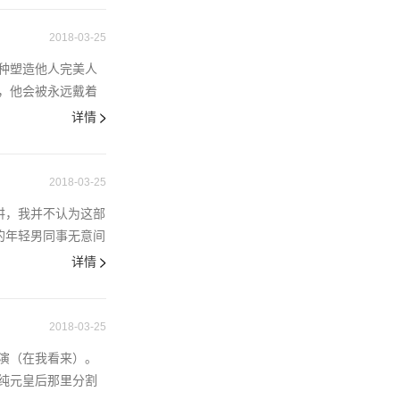
2018-03-25
种塑造他人完美人
，他会被永远戴着
详情
2018-03-25
讲，我并不认为这部
的年轻男同事无意间
详情
2018-03-25
演（在我看来）。
纯元皇后那里分割