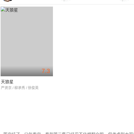
7.3
天狼星
严贤京 / 柳承秀 / 徐俊英