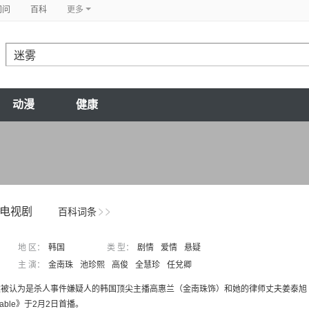
问问
百科
更多
动漫
健康
电视剧
百科词条
地 区：
韩国
类 型：
剧情
爱情
悬疑
主 演：
金南珠
池珍熙
高俊
全慧珍
任兌卿
述被认为是杀人事件嫌疑人的韩国顶尖主播高惠兰（金南珠饰）和她的律师丈夫姜泰旭
chable》于2月2日首播。