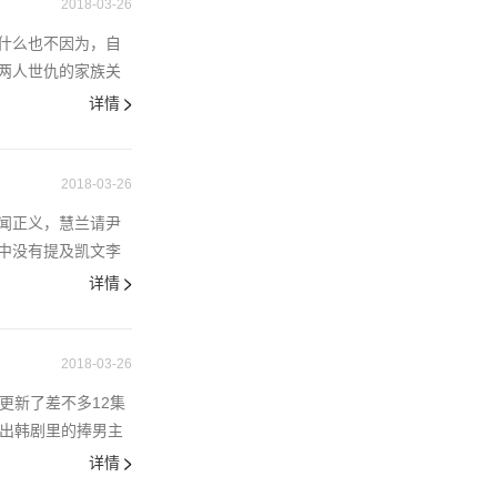
2018-03-26
什么也不因为，自
两人世仇的家族关
详情
2018-03-26
闻正义，慧兰请尹
中没有提及凯文李
详情
2018-03-26
更新了差不多12集
拿出韩剧里的捧男主
详情