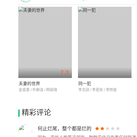
7.3
夫妻的世界
同一犯
金喜爱 / 朴解浚 / 韩韶禧
李志勋 / 李星民 / 李熙俊
精彩评论
何止烂尾，整个都是烂的