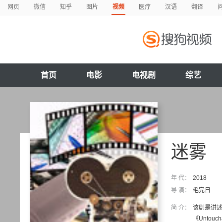
网页
微信
知乎
图片
视频
医疗
汉语
翻译
首页
电影
电视剧
综艺
迷雾
年 代：
2018
导 演：
毛完日
简 介：
该剧是讲
《Untou