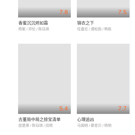
7.8
7.5
香蜜沉沉烬如霜
锦衣之下
杨紫 / 邓伦 / 陈钰琪
任嘉伦 / 谭松韵 / 韩栋
5.4
7.7
古董局中局之掠宝清单
心理追凶
屈楚萧 / 陈钰琪 / 田雨
马国明 / 蔡思贝 / 杨明