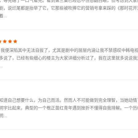
，等完结了一口气看完。看到第三集已经忍不住想翻白眼，但考虑到大家
剧，说烂尾都是抬举了它，它那些被吹捧它的营销号拿来踩的《那时花开
..
集，我便深陷其中无法自拔了，尤其是剧中的层层内涵让我不禁感叹中韩电
多说了，已经有些细心的楼主为大家详细分析过了，我在这里就多说说我
.
知道自己想要什么，为自己而活。然而人不可能做到完全理智，当她动情
明宇比起来，典型的一个根正苗红青年遇到挫折不懂得自我排解。一个历
..