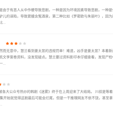
是由于有恶人从中作梗导致悲剧，一种是因为环境因素导致悲剧，一种是
驴儿的诬陷，导致窦娥含冤酒泉，第二种比如《罗密欧与朱丽叶》，因为
..
！
然而无意中，慧兰看到姜太昱的违规罚单！难道，凶手是姜太昱？本着新
凯文李案卷资料，没发现疑点。慧兰要过资料影印本仔细查看，发现尸检
..
被各大公众号热炒的韩剧《迷雾》终于在上周迎来了大结局。 川叔是等着
1集开始就觉得这剧最后可能会烂尾，但是一干推理网友不依不饶，甚至
.