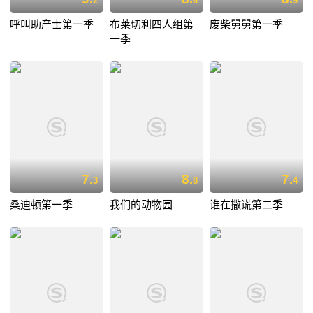
2
6
9
呼叫助产士第一季
布莱切利四人组第
废柴舅舅第一季
一季
7.
8.
7.
3
8
4
桑迪顿第一季
我们的动物园
谁在撒谎第二季