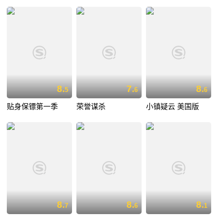
8.
7.
8.
5
6
6
贴身保镖第一季
荣誉谋杀
小镇疑云 美国版
8.
8.
8.
7
6
1