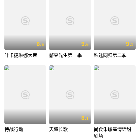
6.
9.
9.
6
6
1
叶卡捷琳娜大帝
憨豆先生第一季
殊途同归第二季
8.
1
特战行动
天盛长歌
尚食朱瞻基情话甜
剧场