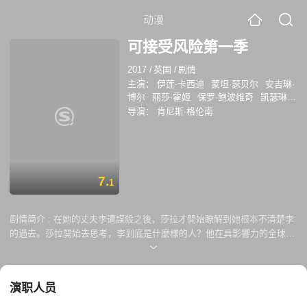
动漫
可接受风险第一季
2017
/
英国
/
剧情
主演：
伊莲·卡西迪
蒙坦·瑟贝尔
安吉琳·
博尔
丽莎·霍姬
保罗·鲍波维奇
凯瑟琳·
沃克
瑞斯特德·库珀
梅德雷妮·奈特
卡特
导演：
肯尼斯·格伦南
里奥娜·洛克林
7.
1
剧情简介 :
在她的丈夫李遭謀殺之後，莎拉才開始瞭解到她根本不清楚李
的過去。莎拉開始去思考，李到底是什麼樣的人？他在具影響力的全球組
織裡擔任什麼職務？以及，為什麼像李這樣的業務員需要佩槍？
演职人员