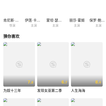
肯尼斯·格伦南
伊莲·卡西迪
蒙坦·瑟贝尔
丽莎·霍姬
保罗·鲍波维奇
导演
主演
主演
主演
主演
猜你喜欢
7.
6.
8.
8
7
4
为奴十三年
发现女巫第二季
人生海海