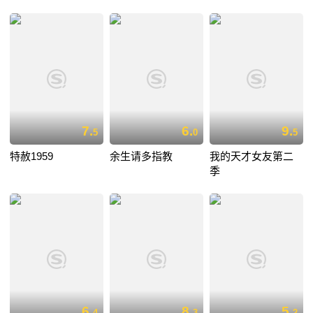
7.
6.
9.
5
0
5
特赦1959
余生请多指教
我的天才女友第二
季
6.
8.
5.
4
3
2