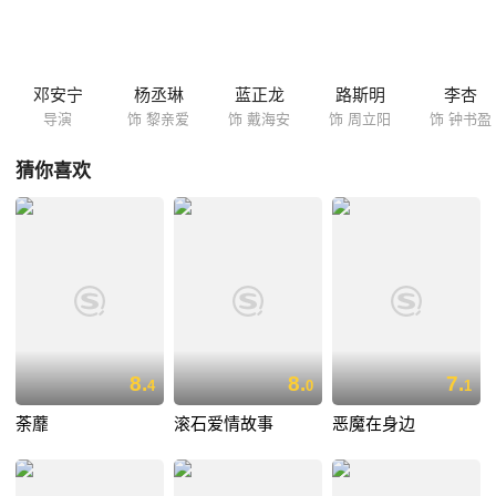
力气。
邓安宁
杨丞琳
蓝正龙
路斯明
李杏
导演
饰 黎亲爱
饰 戴海安
饰 周立阳
饰 钟书盈
猜你喜欢
8.
8.
7.
4
0
1
荼蘼
滚石爱情故事
恶魔在身边