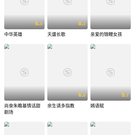
6.
8.
0
1
中华英雄
天盛长歌
亲爱的锦鲤女孩
6.
5.
0
7
尚食朱瞻基情话甜
余生请多指教
嫣语赋
剧场