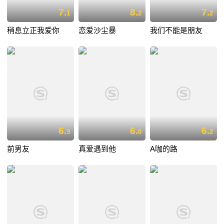
7.
8.
7.
1
2
2
稍息立正我爱你
恋爱沙尘暴
我们不能是朋友
6.
6.
6.
9
0
2
前男友
真爱遇到他
A咖的路