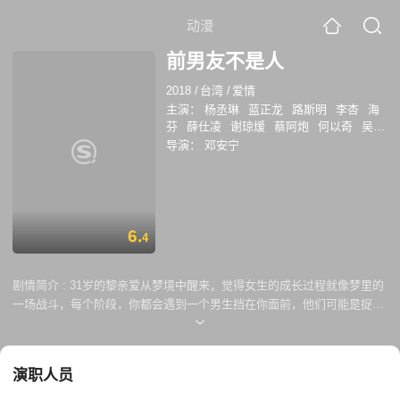
动漫
前男友不是人
2018
/
台湾
/
爱情
主演：
杨丞琳
蓝正龙
路斯明
李杏
海
芬
薛仕凌
谢琼煖
蔡阿炮
何以奇
吴珝
阳
许时豪
隆宸翰
雨晨
余彦宸
导演：
邓安宁
6.
4
剧情简介 :
31岁的黎亲爱从梦境中醒来，觉得女生的成长过程就像梦里的
一场战斗，每个阶段，你都会遇到一个男生挡在你面前，他们可能是捉弄
你的讨厌鬼，也可能是喜欢你却不敢说的臭男生，他们就像电玩游戏中的
魔王，总是出难题挡住你成长的去路，而最大的路障，是你最喜欢的那个
男孩，他们在你生命中突然出现，给了你一个世界，再狠狠把那个世界拿
演职人员
走，他们让你一夜长大，成为你成长的印记，然后成为你的大魔王，在你
生命中任何一个毫无防备的时刻会突然冒出来，给你重重一击，笑你白费