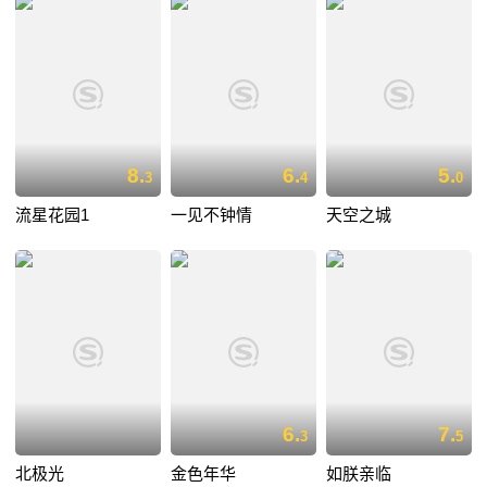
8.
6.
5.
3
4
0
流星花园1
一见不钟情
天空之城
6.
7.
3
5
北极光
金色年华
如朕亲临