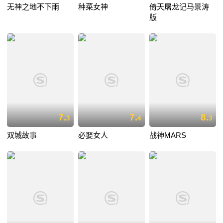
无神之地不下雨
种菜女神
倚天屠龙记马景涛
版
7.
7.
8.
3
4
3
双城故事
必娶女人
战神MARS