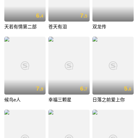
6.
7.
4
5
天若有情第二部
苍天有泪
双龙传
7.
6.
5.
9
7
6
候鸟e人
幸福三颗星
日落之前爱上你