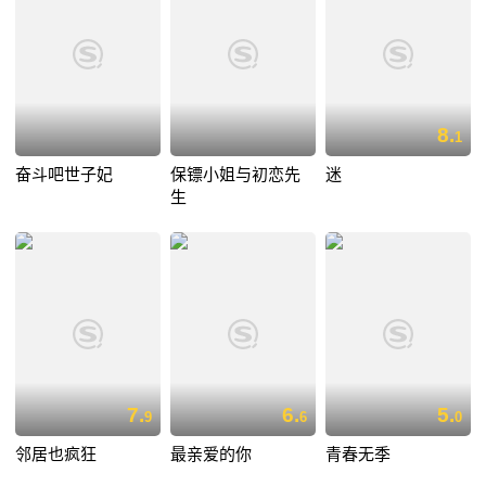
8.
1
奋斗吧世子妃
保镖小姐与初恋先
迷
生
7.
6.
5.
9
6
0
邻居也疯狂
最亲爱的你
青春无季