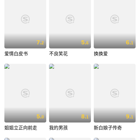
7.
5.
6.
2
6
1
爱情白皮书
不良笑花
换换爱
5.
8.
9.
0
1
1
姐姐立正向前走
我的男孩
新白娘子传奇