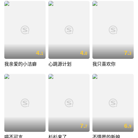
4.
4.
7.
1
0
3
我亲爱的小洁癖
心跳源计划
我只喜欢你
7.
6.
7
9
喵不可言
杉杉来了
不情愿的新娘