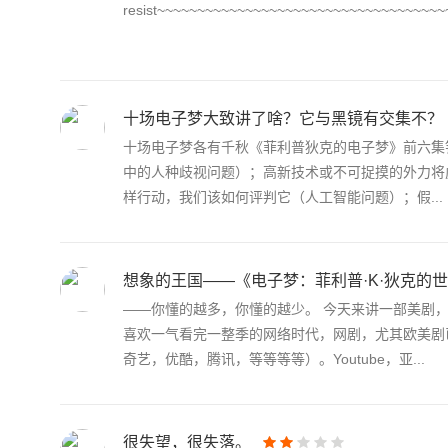
resist~~~~~~~~~~~~~~~~~~~~~~~~~~~~~~~~~~~
十场电子梦大致讲了啥？它与黑镜有交集不？
十场电子梦各有千秋《菲利普狄克的电子梦》前六集
中的人种歧视问题）；高新技术或不可捉摸的外力将
样行动，我们该如何评判它（人工智能问题）；假...
想象的王国——《电子梦：菲利普·K·狄克的
——你懂的越多，你懂的越少。 今天来讲一部美剧
喜欢一气看完一整季的网络时代，网剧，尤其欧美剧已
奇艺，优酷，腾讯，等等等等）。Youtube，亚...
很失望，很失落。