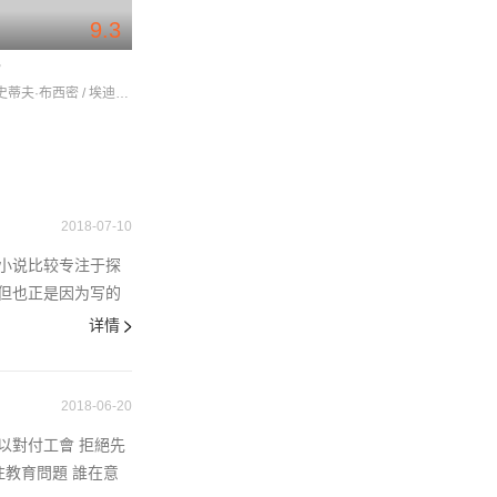
9.3
馆
皮特和帕特的冒险
波特兰迪亚 第四
路易·C· / 史蒂夫·布西密 / 埃迪·法可
迈克尔·C·莫罗纳 / 丹尼·塔贝瑞利 / 伊基·波普
2018-07-10
小说比较专注于探
但也正是因为写的
详情
2018-06-20
以對付工會 拒絕先
關注教育問題 誰在意