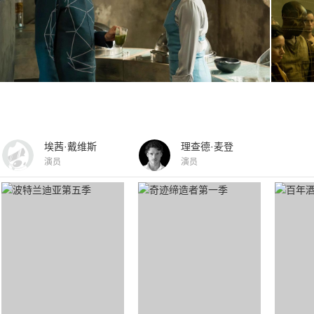
埃茜·戴维斯
理查德·麦登
演员
演员