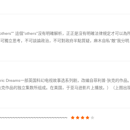
ll others"" 這個"others"沒有明確解析，正正是沒有明確法律規定才可
可獨立思考，不可談論政治，不可對政府半點質疑，麻木自私"敵"我分明，
’s Electric Dreams一部英国科幻电视故事选系列剧，改编自菲利普·狄克的作
·狄克作品的独立集数所组成。在美国，于亚马逊影片上播放。）（上图出
~~~~~~~~~~~~~~~~~~~~~~~~~~~~