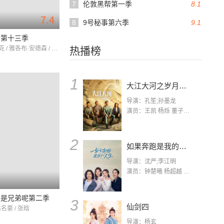
7
伦敦黑帮第一季
8.1
7.4
8
9号秘事第六季
9.1
士第十三季
朱迪·惠特克 / 雅各布·安德森 / 约翰·毕晓普
热播榜
1
大江大河之岁月如歌
导演：孔笙;孙墨龙
演员：王凯 杨烁 董子健 杨采钰 张佳宁 练练 林栋甫 房子斌
2
如果奔跑是我的人生
导演：沈严;李江明
演员：钟楚曦 杨超越 许娣 陈小艺 侯雯元 宋洋 王宥钧 李添诺
不是兄弟呢第二季
3
仙剑四
陈名豪 / 张晗
导演：杨玄