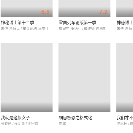
6.6
7.2
神秘博士第十二季
雪国列车剧版第一季
神秘博
朱迪·惠特克 / 布莱德利·沃尔什 / 曼迪·吉尔
詹妮弗·康纳利 / 戴维德·迪格斯 / 米奇·萨姆纳
我就是这般女子
细思极恐之格式化
我们才
关晓彤 / 侯明昊 / 李宗霖
娄鹏
陆思恒 / 