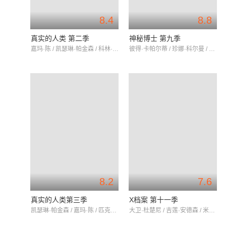
8.4
8.8
真实的人类 第二季
神秘博士 第九季
嘉玛·陈 / 凯瑟琳·帕金森 / 科林·摩根
彼得·卡帕尔蒂 / 珍娜·科尔曼 / 米歇尔·歌美
8.2
7.6
真实的人类第三季
X档案 第十一季
凯瑟琳·帕金森 / 嘉玛·陈 / 匹克西·戴夫斯
大卫·杜楚尼 / 吉莲·安德森 / 米彻·佩勒吉