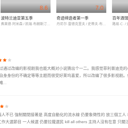
8.6
7.0
波特兰迪亚第五季
奇迹缔造者第一季
百年酒
弗莱德·阿米森 / 凯瑞·布朗斯汀 / 塞斯·梅耶斯
丹尼尔·雷德克里夫 / 史蒂夫·布西密 / 杰拉尔丁·维斯瓦纳坦
过通过改编的影视剧我也能大概对小说猜出个一二。我感觉菲利普迪克的
自身身份的不确定等等主题而很受好莱坞喜爱，所以改编了很多影视剧。
..
人不已 強制關閉接著是 高度自動化的流水線 仍要象徵性的 放三個工人 
節目 一人候選 仍要拉攏選民 kill all others 主持人沒有在意 只