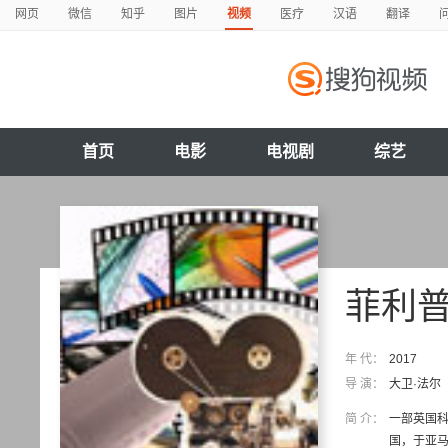
网页
微信
知乎
图片
视频
医疗
汉语
翻译
首页
电影
电视剧
综艺
菲利
年 代：
2017
导 演：
大卫·法尔
简 介：
一部英国科
国，于亚