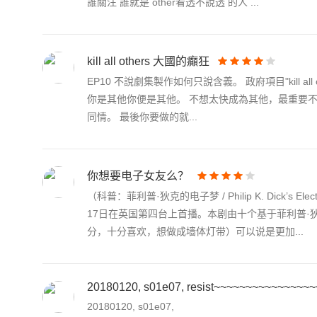
誰關注 誰就是 other看透不說透 的人 ...
kill all others 大國的癲狂
EP10 不說劇集製作如何只說含義。 政府項目"kill a
你是其他你便是其他。 不想太快成為其他，最重要不
同情。 最後你要做的就...
你想要电子女友么？
（科普：菲利普·狄克的电子梦 / Philip K. Dick
17日在英国第四台上首播。本剧由十个基于菲利普
分，十分喜欢，想做成墙体灯带）可以说是更加...
20180120, s01e07, resist~~~~~~~~~~~~~~
20180120, s01e07,