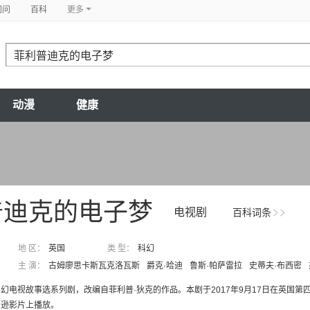
问问
百科
更多
动漫
健康
普迪克的电子梦
电视剧
百科词条
地 区：
英国
类 型：
科幻
主 演：
古姆廖思卡斯瓦克洛瓦斯
爵克·哈迪
鲁斯·帕萨雷拉
史蒂夫·布西密
幻电视故事选系列剧，改编自菲利普·狄克的作品。本剧于2017年9月17日在英国
马逊影片上播放。