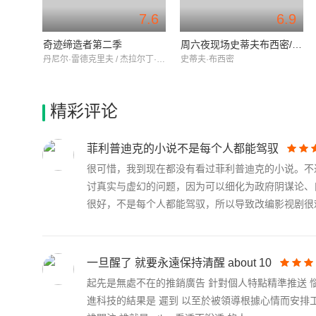
7.6
6.9
奇迹缔造者第二季
周六夜现场史蒂夫布西密/theblackkeys
丹尼尔·雷德克里夫 / 杰拉尔丁·维斯瓦纳坦 / 卡兰·索尼
史蒂夫·布西密
精彩评论
菲利普迪克的小说不是每个人都能驾驭
很可惜，我到现在都没有看过菲利普迪克的小说。不
讨真实与虚幻的问题，因为可以细化为政府阴谋论、
很好，不是每个人都能驾驭，所以导致改编影视剧很难.
一旦醒了 就要永遠保持清醒 about 10
起先是無處不在的推銷廣告 針對個人特點精準推送 惱
進科技的結果是 遲到 以至於被領導根據心情而安排工作大選