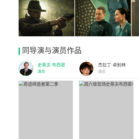
同导演与演员作品
史蒂夫·布西密
杰拉丁·卓别林
演员
演员