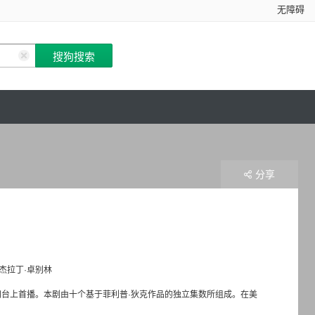
无障碍
分享
杰拉丁·卓别林
第四台上首播。本剧由十个基于菲利普·狄克作品的独立集数所组成。在美