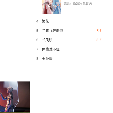
演员：鞠婧祎 陈哲远 茅子俊 毛晓慧 王媛可 张志浩 林枫松 张帆（演员）
4
繁花
5
当我飞奔向你
7.6
6
长风渡
6.7
7
偷偷藏不住
8
玉骨遥