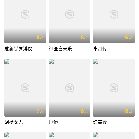
8.
8.
6.
3
1
2
爱新觉罗溥仪
神医喜来乐
芈月传
7.
8.
8.
6
1
3
胡杨女人
师傅
红高粱