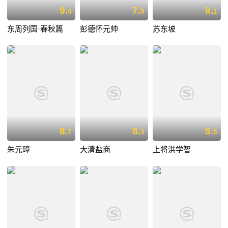
9.
7.
8.
4
9
1
东周列国·春秋篇
彭德怀元帅
苏东坡
8.
8.
5.
7
3
5
朱元璋
大清盐商
上将洪学智