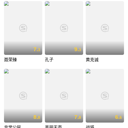
7.
9.
3
3
聂荣臻
孔子
黄克诚
8.
7.
6.
8
8
6
非常公民
美丽无声
战将