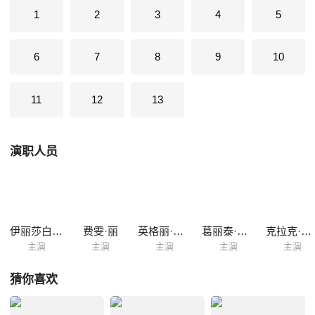
Elizabeth Taylor》、第2集《费雯·丽 Vivien Leigh》、第3集《英格丽·褒
1
2
3
4
5
曼 Ingrid Bergman》、第4集《葛丽泰·嘉宝 Greta Garbo》、第5集《克拉
克·盖博 Clark Gable》。
6
7
8
9
10
11
12
13
演职人员
伊丽莎白·泰勒
费雯·丽
英格丽·褒曼
葛丽泰·嘉宝
克拉克·盖博
主演
主演
主演
主演
主演
猜你喜欢