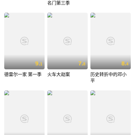
名门第三季
9.
7.
8.
1
8
4
德雷尔一家 第一季
火车大劫案
历史转折中的邓小
平