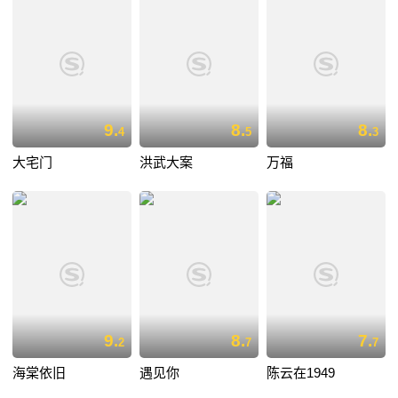
9.
8.
8.
4
5
3
大宅门
洪武大案
万福
9.
8.
7.
2
7
7
海棠依旧
遇见你
陈云在1949