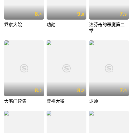
8.
9.
7.
4
0
9
乔家大院
功勋
达芬奇的恶魔第二
季
8.
8.
7.
2
2
9
大宅门续集
粟裕大将
少帅