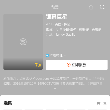
动漫
银幕巨星
2011
/
英国
/
传记
主演：
伊丽莎白·泰勒
费雯·丽
英格丽·褒曼
导演：
Lyndy Saville
哔哩哔哩
7.
立即播放
8
剧情简介 :
英国3DD Productions于2011年制作，一共制作播出了4季共计
52集。2016年10月10日-14日CCTV引进并节选播出了5集。《银幕巨星》
是一部介绍二十世纪世界最著名影星的系列片，他们在世界电影历史上都
是里程碑式的人物。 本系列片记录了这些银幕上巨星的辉煌历程：初涉影
坛，迅速成长，时代巨星，以及他们非凡的生活：多彩的爱情生活，波澜
选集
共13集
的情感历程，鲜为人知的内心世界。这些巨星的生活本身，就是一部波澜
壮阔，感人至深的故事片。 全5集分别为： 第1集《伊丽莎白·泰勒