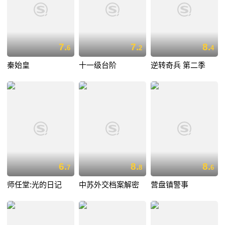
7.
7.
8.
6
2
4
秦始皇
十一级台阶
逆转奇兵 第二季
6.
8.
8.
7
8
6
师任堂:光的日记
中苏外交档案解密
营盘镇警事