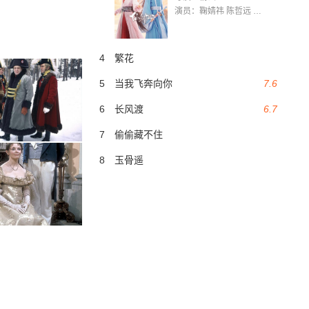
演员：鞠婧祎 陈哲远 茅子俊 毛晓慧 王媛可 张志浩 林枫松 张帆（演员）
4
繁花
5
当我飞奔向你
7.6
6
长风渡
6.7
7
偷偷藏不住
8
玉骨遥