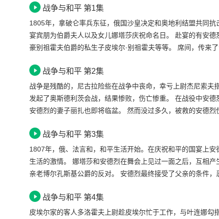
战争与和平 第1集
1805年，拿破仑率兵东征，俄国沙皇决定和奥地利结盟共同
宴宾朋为伯爵夫人以及女儿娜塔莎庆祝命名日。 赴宴的有安德烈·博尔孔斯基公爵及公爵夫人丽扎、瓦西里·库拉金公爵及他美貌的女儿叶连娜，还有富
豪别祖霍夫伯爵的私生子皮埃尔·别祖霍夫等等。 席间，传来了沙皇向法军宣战的消息，有人兴奋不已高呼“沙皇万岁”，也有人忧心忡忡。 战争即将开
始，罗斯托夫家的长子尼古拉雄心勃勃地参加了轻骑兵队，安德烈公爵也应库图佐
战争与和平 第2集
送到了莫斯科郊外父亲的庄园，托付给自己的妹妹玛丽亚照顾，他期望通过这次战争为
摇身一变成为莫斯科的顶级富豪，成为社交界的宠儿。 一直对皮埃尔的家产垂涎三尺的瓦西里·库拉金公爵篡改遗嘱不成，又挖空心思安排自己的女儿叶
战争是残酷的，尼古拉险些在战争中丧命，幸亏上尉杰尼索夫搭救才幸免于难
连娜嫁给皮埃尔，从而获得自己的最大利益，然而这场婚姻却
发起了奥斯德利茨会战，结果惨败，伤亡惨重。 在战役中安德烈公爵也英勇地倒在了血泊中，很快安德烈的死讯传来，一家人处于悲痛之中，就在此时
安德烈的妻子丽扎也即将临盆。 然而没过多久，被救的安德烈伤愈归来，不想却只见了妻子最后一面，他的妻子就因难产去世，安德烈万念俱灰，觉得
人生已毫无意义。
战争与和平 第3集
1807年，俄、法言和，和平生活开始。在庆祝和平的国宴上
生活的激情。 娜塔莎和安德烈在舞会上见过一面之后，互相产生了好感，随后安德烈造访罗斯托夫家，他决定追求娜塔莎，可是这个想法却遭到他的父
亲老博尔孔斯基公爵的反对。 安德烈最
战争与和平 第4集
皮埃尔家的客人多洛霍夫上尉趁皮埃尔忙于工作，与叶连娜勾