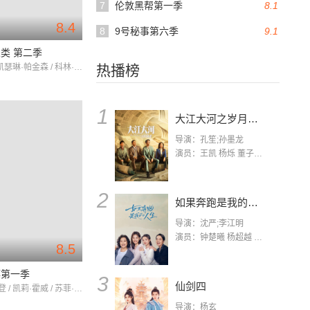
7
伦敦黑帮第一季
8.1
8.4
8
9号秘事第六季
9.1
类 第二季
嘉玛·陈 / 凯瑟琳·帕金森 / 科林·摩根
热播榜
1
大江大河之岁月如歌
导演：孔笙;孙墨龙
演员：王凯 杨烁 董子健 杨采钰 张佳宁 练练 林栋甫 房子斌
2
如果奔跑是我的人生
导演：沈严;李江明
演员：钟楚曦 杨超越 许娣 陈小艺 侯雯元 宋洋 王宥钧 李添诺
8.5
镖第一季
3
仙剑四
理查德·麦登 / 凯莉·霍威 / 苏菲·兰朵
导演：杨玄