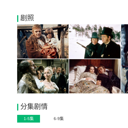
剧照
分集剧情
1-5集
6-9集