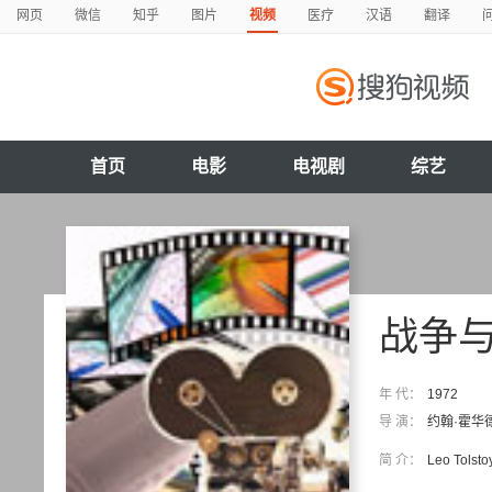
网页
微信
知乎
图片
视频
医疗
汉语
翻译
首页
电影
电视剧
综艺
战争
年 代：
1972
导 演：
约翰·霍华
简 介：
Leo Tolstoy