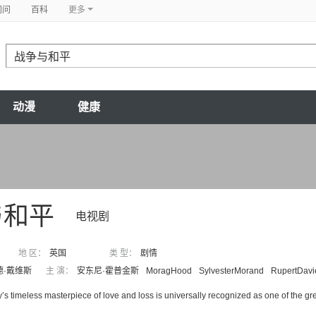
问问
百科
更多
动漫
健康
与和平
电视剧
地 区：
英国
类 型：
剧情
德·戴维斯
主 演：
安东尼·霍普金斯
MoragHood
SylvesterMorand
RupertDavi
’s timeless masterpiece of love and loss is universally recognized as one of the gre