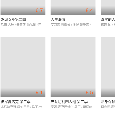
6.7
8.4
发现女巫第二季
人生海海
真实的人
马修·古迪 / 泰莉莎·帕尔墨 / 芭芭拉·马滕
艾莉森·斯戴曼 / 彼得·戴维森 / 艾德里安·莱斯特
9.1
8.5
神探夏洛克 第三季
布莱切利四人组 第二季
贴身保
本尼迪克特·康伯巴奇 / 马丁·弗瑞曼 / 鲁珀特·格雷夫斯
安娜·麦克西维尔·马丁 / 蕾切尔·斯特灵 / 苏菲·兰朵