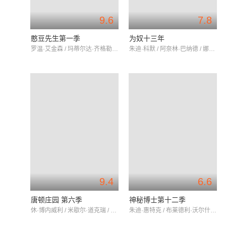
9.6
7.8
憨豆先生第一季
为奴十三年
罗温·艾金森 / 玛蒂尔达·齐格勒 / 罗宾·德里斯科尔
朱迪·科默 / 阿奈林·巴纳德 / 娜塔莎·里特
9.4
6.6
唐顿庄园 第六季
神秘博士第十二季
休·博内威利 / 米歇尔·道克瑞 / 劳拉·卡尔迈克尔
朱迪·惠特克 / 布莱德利·沃尔什 / 曼迪·吉尔