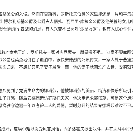
抗击拿破仑的入侵。然而在莫斯科，罗斯托夫伯爵的家里却还是一片和平景
夫将军的召唤出任其侍卫副官。 安德烈临行前把即将分娩的妻子丽扎
自己带来辉煌与荣耀。 皮埃尔终于继承了别祖霍夫伯爵的遗产，
，罗斯托夫一家对杰尼索夫上尉感激不尽。 沙皇不顾库图佐夫的反对毅然
是不幸的。
安德烈见到了充满生命力的娜塔莎，他被娜塔莎的美丽、纯洁和快乐所吸引
终接受了父亲的条件，忍痛驻守边疆一年以考验二人的爱情，暂时分开的结果令娜塔莎难过不已
搭成奸，皮埃尔难以忍受风言风语，向多洛霍夫提出决斗，并在决斗中打