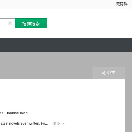
无障碍
分享
es
JoannaDavid
atest novels ever written. Fo...
更多