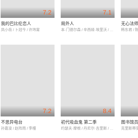
7.2
7.1
我的巴比伦恋人
局外人
无心法师
凤小岳 / 卜冠今 / 许玮甯
本·门德尔森 / 辛西娅·埃里沃 / 朱丽安妮·尼科尔森
韩东君 / 
7.2
8.4
不思异电台
初代吸血鬼 第二季
图书馆员
孙嘉浚 / 赵阵雨 / 李槿
约瑟夫·摩根 / 丹尼尔·吉里斯 / 菲比·托金