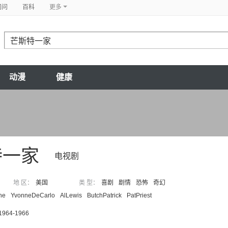
问问
百科
更多
动漫
健康
特一家
电视剧
地 区：
美国
类 型：
喜剧
剧情
恐怖
奇幻
ne
YvonneDeCarlo
AlLewis
ButchPatrick
PatPriest
 1964-1966