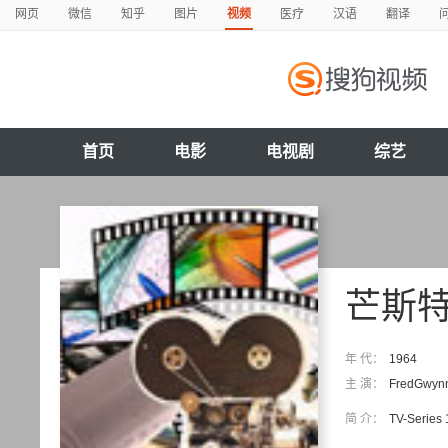
网页
微信
知乎
图片
视频
医疗
汉语
翻译
首页
电影
电视剧
综艺
芒斯
年 代：
1964
主 演：
FredGwyn
简 介：
TV-Series