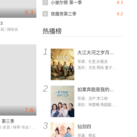
7
小谢尔顿 第一季
9.3
6.3
8
夜魔侠第三季
9.2
3
陈瑶 / 隋咏良
热播榜
1
大江大河之岁月如歌
导演：孔笙;孙墨龙
演员：王凯 杨烁 董子健 杨采钰 张佳宁 练练 林栋甫 房子斌
2
如果奔跑是我的人生
导演：沈严;李江明
演员：钟楚曦 杨超越 许娣 陈小艺 侯雯元 宋洋 王宥钧 李添诺
7.6
 第三季
3
仙剑四
克里斯蒂安·凯恩 / 林蒂·布丝 / 约翰·哈伦·金
导演：杨玄