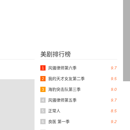
美剧排行榜
1
风骚律师第六季
9.7
2
我的天才女友第二季
9.5
3
海豹突击队第三季
9.0
4
风骚律师第五季
9.7
5
正常人
8.5
6
良医 第一季
9.2