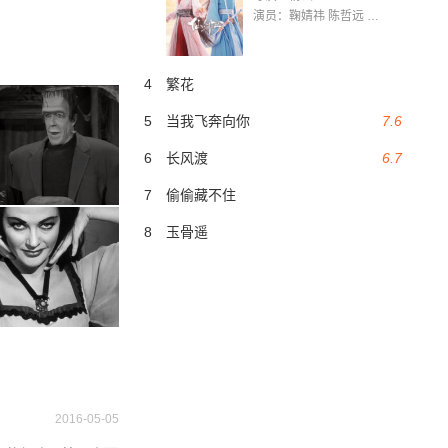
演员：鞠婧祎 陈哲远 茅子俊 毛晓慧 王媛可 张志浩 林枫松 张帆（演员）
4
繁花
5
当我飞奔向你
7.6
6
长风渡
6.7
7
偷偷藏不住
8
玉骨遥
2016-05-05