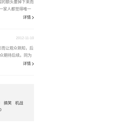
假的额头要掉下来而
一家人都觉得唯一
详情
2012-11-10
编电影而让观众熟知，后
多观众期待后续。同为
详情
番
搞笑
机战
0