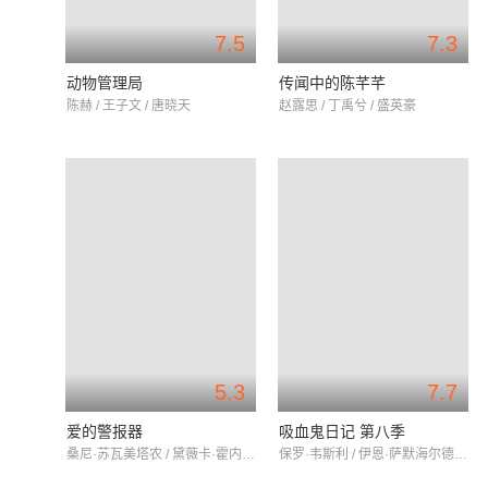
7.5
7.3
动物管理局
传闻中的陈芊芊
陈赫 / 王子文 / 唐晓天
赵露思 / 丁禹兮 / 盛英豪
5.3
7.7
爱的警报器
吸血鬼日记 第八季
桑尼·苏瓦美塔农 / 黛薇卡·霍内 / 翁拉维·那提通
保罗·韦斯利 / 伊恩·萨默海尔德 / 卡特琳娜·格兰厄姆