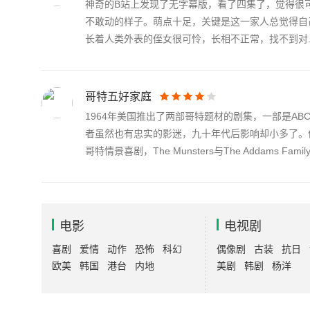
神奇的B站上发现了无字幕版，看了四集了，觉得很
不敢动的样子。萌点十足，关键是这一家人总觉得自
长着人类外表的侄女很可怜，长相不正常，找不到对..
哥特五好家庭
1964年美国推出了两部哥特题材的剧集，一部是ABC的Th
者虽然也有忠实的影迷，九十年代后影响却小多了。值得一
哥特情景喜剧，The Munsters与The Addams Famil
电影
电视剧
喜剧
爱情
动作
恐怖
科幻
偶像剧
古装
抗日
欧美
韩国
港台
内地
美剧
韩剧
杨洋