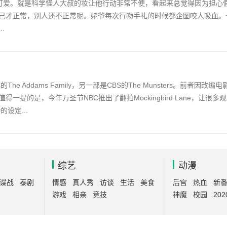
可爱。就是科学怪人大叔的妆让他行动非常不便，看起来总觉得因为担心
己才正常，别人还不正常呢。姥爷每次行吻手礼的时候都企图咬人吸血。
.
e Addams Family，另一部是CBS的The Munsters。前者因改
提的是，今年万圣节NBC推出了翻拍Mockingbird Lane，让很
y的设定...
综艺
动漫
谍战
泰剧
情感
真人秀
访谈
生活
美食
后宫
热血
新
游戏
相亲
竞技
神魔
校园
202