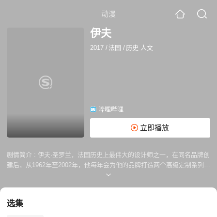
动漫
伊夫
2017
/
法国
/
历史 人文
哔哩哔哩
立即播放
剧情简介 :
伊夫·圣罗兰，法国历史上最伟大的设计师之一，在同名品牌创
建后，从1962年至2002年，他每年会为他的品牌打造两个高级定制系列。
而这些高级定制的背后，是一幅又一幅由圣罗兰本人亲自绘画的手稿。本
片将最有代表性的几幅手稿展现在圣罗兰生前最亲密的同事和伙伴面前，
让我们从他们的口中了解圣罗兰这个品牌的前世今生。
选集