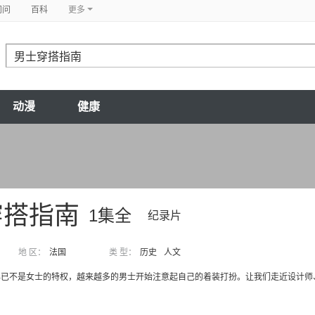
问问
百科
更多
动漫
健康
穿搭指南
1集全
纪录片
地 区：
法国
类 型：
历史
人文
早已不是女士的特权，越来越多的男士开始注意起自己的着装打扮。让我们走近设计师