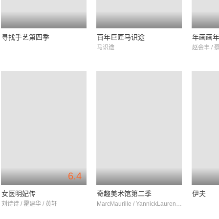
寻找手艺第四季
百年巨匠马识途
年画画
马识途
赵会丰 / 蔡
6.4
女医明妃传
奇趣美术馆第二季
伊夫
刘诗诗 / 霍建华 / 黄轩
MarcMaurille / YannickLaurent / EmelineBayart