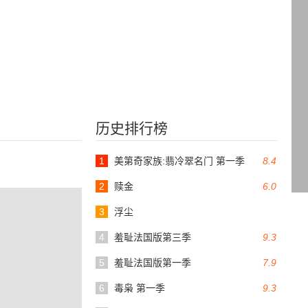
历史排行榜
1
美第奇家族:翡冷翠名门 第一季
8.4
2
赎金
6.0
3
浮尘
4
羞耻法国版第三季
9.3
5
羞耻法国版第一季
7.9
6
毒枭 第一季
9.3