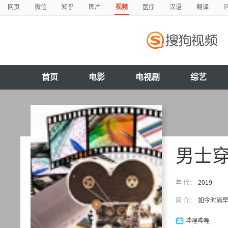
网页
微信
知乎
图片
视频
医疗
汉语
翻译
首页
电影
电视剧
综艺
男士
年 代：
2019
简 介：
如今时尚
哔哩哔哩