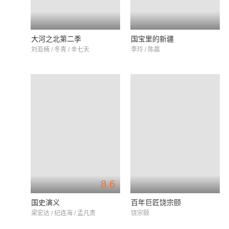
大河之北第二季
国宝里的新疆
刘亚楠 / 冬青 / 辛七天
李玲 / 陈晨
8.6
国史演义
百年巨匠饶宗颐
梁宏达 / 纪连海 / 孟凡贵
饶宗颐