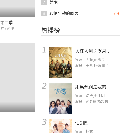
7
姜戈
8
心惊胆战的同居
7.4
年第二季
卉 / 钟洋
热播榜
1
大江大河之岁月如歌
导演：孔笙;孙墨龙
演员：王凯 杨烁 董子健 杨采钰 张佳宁 练练 林栋甫 房子斌
2
如果奔跑是我的人生
导演：沈严;李江明
演员：钟楚曦 杨超越 许娣 陈小艺 侯雯元 宋洋 王宥钧 李添诺
3
仙剑四
导演：杨玄