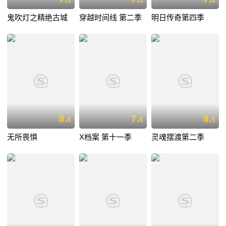
9
5
8
鬼吹灯之精绝古城
穿越时间线 第二季
明日传奇第四季
8.
7.
8.
6
6
5
无所畏惧
X档案 第十一季
灵魂摆渡第二季