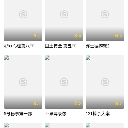
9.
8.
6.
1
8
8
犯罪心理第八季
国土安全 第五季
浮士德游戏2
9.
7.
9.
1
2
2
9号秘事第一部
不思异录像
121枪杀大案