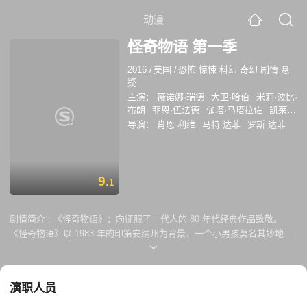
动漫
怪奇物语 第一季
2016
/
美国
/
恐怖 惊悚 科幻 奇幻 剧情 悬
疑
主演：
薇诺娜·瑞德
大卫·哈伯
米莉·波比·
布朗
菲恩·伍法德
伽塔·马塔拉佐
凯莱布
·麦克劳克林
诺亚·施纳普
娜塔莉·戴尔
导演：
肖恩·利维
马特·达菲
罗斯·达菲
查理·希顿
乔·基瑞
卡拉·布欧诺
乔·克里
斯特
马修·莫迪恩
凯萨琳·戴尔
罗布·摩
根
约翰·雷诺兹
兰德尔·P·海文斯
香农·
珀瑟
克里斯·沙利文
罗斯·帕特里奇
艾米
9.
1
·穆林
剧情简介 :
《怪奇物语》：向征服了一代人的 80 年代经典作品致敬。
《怪奇物语》以 1983 年的印第安纳州为背景，一个小男孩莫名其妙地消
失了。当朋友、家人和当地警察寻找答案时，他们都被卷入一个非同寻常
的谜团，其中涉及绝密的政府实验、恐怖的超自然力量，还有一个非常奇
怪的小女孩。
演职人员