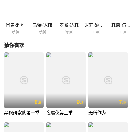
肖恩·利维
马特·达菲
罗斯·达菲
米莉·波比·布朗
菲恩·伍法德
导演
导演
导演
主演
主演
猜你喜欢
8.
9.
7.
6
2
9
黑袍纠察队第一季
夜魔侠第三季
无所作为