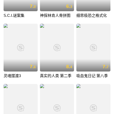
7.
6.
0
3
S.C.I.谜案集
神探林肯人骨拼图
细思极恐之格式化
7.
8.
7.
6
4
7
灵魂摆渡3
真实的人类 第二季
吸血鬼日记 第八季