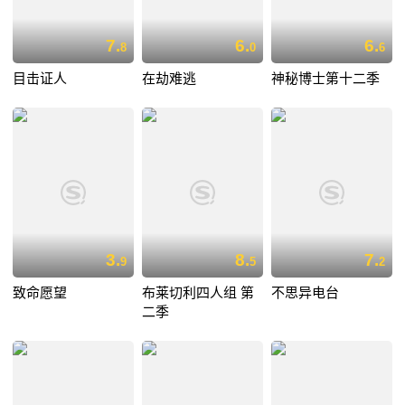
7.
6.
6.
8
0
6
目击证人
在劫难逃
神秘博士第十二季
3.
8.
7.
9
5
2
致命愿望
布莱切利四人组 第
不思异电台
二季