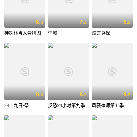
6.
7.
5.
3
2
9
神探林肯人骨拼图
悍城
谎言真探
8.
8.
9.
4
6
7
四十九日·祭
反恐24小时第九季
风骚律师第五季