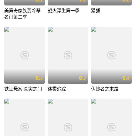
2
7
8
美第奇家族翡冷翠
战火浮生第一季
猎狐
名门第二季
8.
6.
6.
5
7
4
铁证悬案:真实之门
迷雾追踪
伪钞者之末路