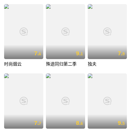
7.
9.
7.
6
1
9
时尚烟云
殊途同归第二季
独夫
7.
8.
9.
7
6
5