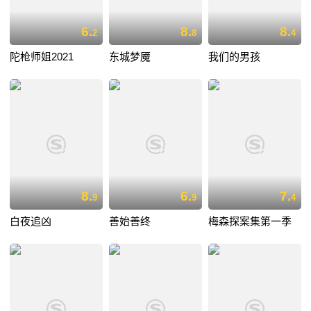
6.
8.
8.
2
8
4
陀枪师姐2021
东城梦魇
我们的男孩
8.
6.
7.
9
9
4
白夜追凶
善始善终
梅森探案集第一季