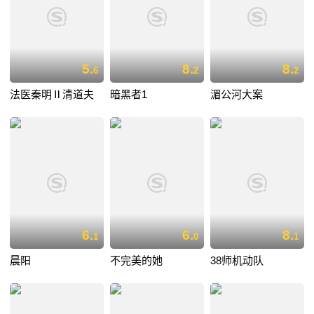
5.
8.
8.
6
2
2
法医秦明Ⅱ清道夫
暗黑者1
湄公河大案
6.
6.
8.
1
0
1
晨阳
不完美的她
38师机动队