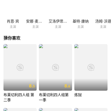
Marlott，他找到的「小女孩」是由七到八具尸体的器官「拼装」起来的，
形态虽然像人，但样貌异常诡异。准确地说，她是一个人形怪物。随着调
查的深入，Marlott见到了神秘的弗兰肯斯坦医生…… 他意识到自己正面
对远远超出想象的恐怖事件
肖恩·宾
安娜·麦克西维尔·马丁
艾洛伊思·史密斯
基特·康纳
汤姆·沃
主演
主演
主演
主演
主演
猜你喜欢
8.
8.
5
6
布莱切利四人组 第
布莱切利四人组第
炼狱
二季
一季