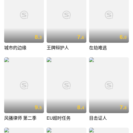
8.
7.
6.
3
6
0
城市的边缘
王牌辩护人
在劫难逃
9.
8.
7.
5
4
8
风骚律师 第二季
EU超时任务
目击证人