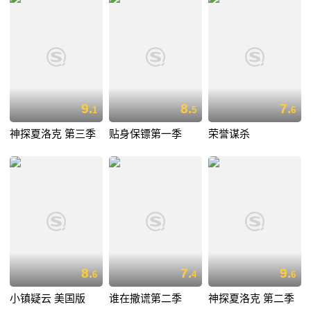
9.
8.
7.
1
5
6
神探夏洛克 第三季
贴身保镖第一季
荣誉谋杀
8.
7.
9.
6
4
6
小镇疑云 美国版
谁在撒谎第二季
神探夏洛克 第二季