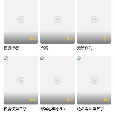
8.
6.
7.
5
7
9
使徒行者
冷案
无所作为
9.
6.
9.
2
3
7
夜魔侠第三季
罪案心理小组x
绝命毒师第五季