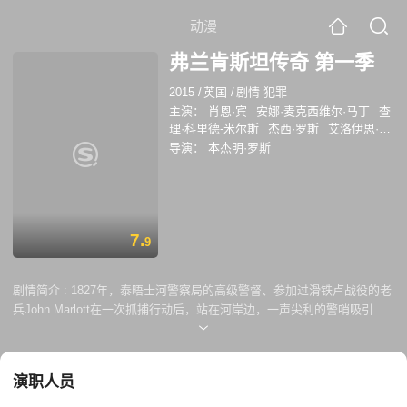
动漫
弗兰肯斯坦传奇 第一季
2015
/
英国
/
剧情 犯罪
主演：
肖恩·宾
安娜·麦克西维尔·马丁
查
理·科里德-米尔斯
杰西·罗斯
艾洛伊思·史
密斯
基特·康纳
埃德·斯托帕德
汤姆·沃
导演：
本杰明·罗斯
德
夏兰·弗林
凯特·迪基
7.
9
剧情简介 :
1827年，泰晤士河警察局的高级警督、参加过滑铁卢战役的老
兵John Marlott在一次抓捕行动后，站在河岸边，一声尖利的警哨吸引了
他的注意——水面上漂浮着一个小型物体。Marlott走近后，发现那是一个
大约十岁的小女孩子尸体。尸体上满是粗糙的缝线，看起来非常可怕。
Marlott俯下身子去碰触死者的手，死者的手竟然抓住了他！ 英国内政大
演职人员
臣Robert Peel爵士对此事高度警觉，要Marlott偷偷展开私人调查。同时，
史密斯菲尔德区圣巴特医院的首席外科医生William Chester爵士告诉