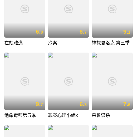
6.
6.
9.
0
7
1
在劫难逃
冷案
神探夏洛克 第三季
9.
6.
7.
7
3
6
绝命毒师第五季
罪案心理小组x
荣誉谋杀