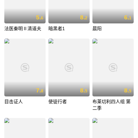
5.
8.
6.
6
2
1
法医秦明Ⅱ清道夫
暗黑者1
晨阳
7.
8.
8.
8
5
5
目击证人
使徒行者
布莱切利四人组 第
二季