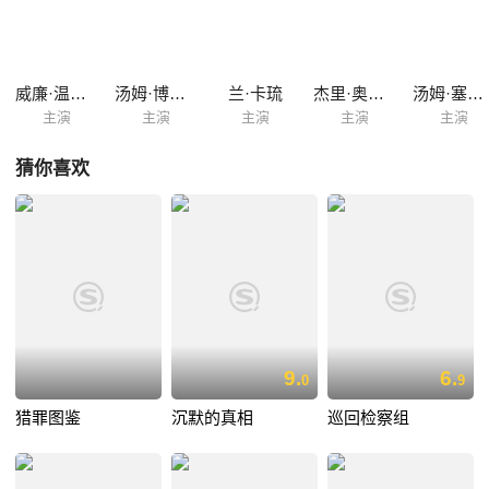
集里，Jessica总能卷入一些离奇谋杀案的调查。警察们总是把表面上看
来嫌疑很大的人抓走，而Jessica却觉得凶手另有其人。通过向每个嫌疑
人询问一些其他人都想不到的问题，她总能找到真正的凶手，并在每集最
后五分钟与之对峙，通过自己的推理指出对方的罪行。一部分凶手...
威廉·温德姆
汤姆·博斯林
兰·卡琉
杰里·奥尔巴赫
汤姆·塞立克
主演
主演
主演
主演
主演
猜你喜欢
9.
6.
0
9
猎罪图鉴
沉默的真相
巡回检察组