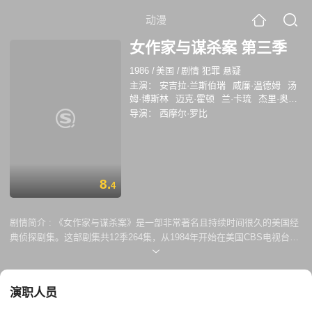
动漫
女作家与谋杀案 第三季
1986
/
美国
/
剧情 犯罪 悬疑
主演：
安吉拉·兰斯伯瑞
威廉·温德姆
汤
姆·博斯林
迈克·霍顿
兰·卡琉
杰里·奥尔
巴赫
吉妮·弗朗西斯
汤姆·塞立克
朱利安
导演：
西摩尔·罗比
·巴恩斯
柯特妮·考克斯
8.
4
剧情简介 :
《女作家与谋杀案》是一部非常著名且持续时间很久的美国经
典侦探剧集。这部剧集共12季264集，从1984年开始在美国CBS电视台一
直播放至1996年，之后又于1997年至2003年间陆续推出四部电视电影。
Angela Lansbury扮演主角推理小说家兼业余侦探Jessica Flectcher，她
在50岁左右失去了丈夫， 却成为了一名非常成功的推理小说作家，并且
演职人员
没有让成功冲昏头脑，拒绝了声望和金钱的诱惑，住在缅因州一个叫
Cabot Cove的安逸的沿海小镇，和自己的老朋友们保持来往。在大部分剧