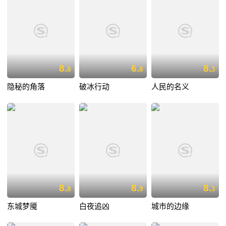
8.
6.
8.
8
8
3
隐秘的角落
破冰行动
人民的名义
8.
8.
8.
8
9
3
东城梦魇
白夜追凶
城市的边缘