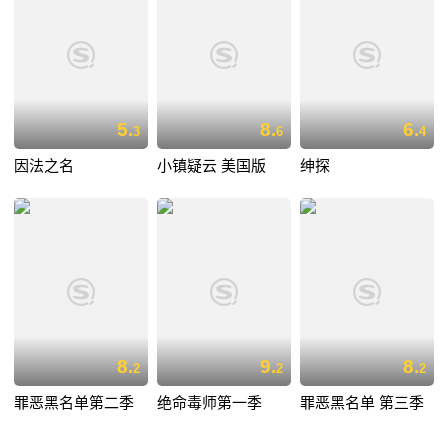
5.
8.
6.
3
6
4
因法之名
小镇疑云 美国版
绅探
8.
9.
8.
2
2
2
罪恶黑名单第二季
绝命毒师第一季
罪恶黑名单 第三季