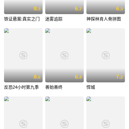
8.
6.
6.
5
7
3
铁证悬案:真实之门
迷雾追踪
神探林肯人骨拼图
8.
6.
7.
6
9
2
反恐24小时第九季
善始善终
悍城