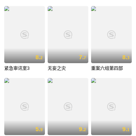
8.
7.
8.
2
7
3
紧急审讯室3
无妄之灾
重案六组第四部
5.
9.
9.
9
2
1