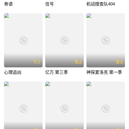
骨语
信号
机动搜查队404
7.
9.
9.
7
2
5
心理追凶
亿万 第三季
神探夏洛克 第一季