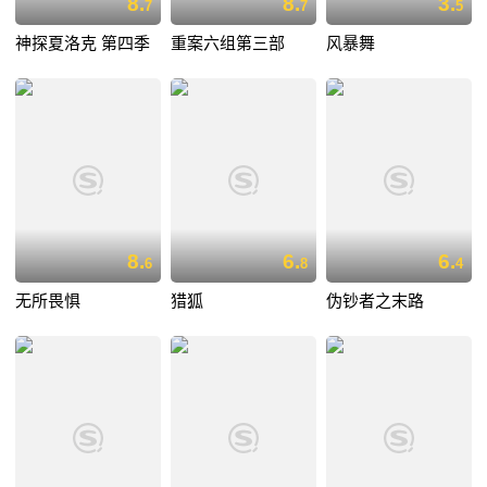
8.
8.
3.
7
7
5
神探夏洛克 第四季
重案六组第三部
风暴舞
8.
6.
6.
6
8
4
无所畏惧
猎狐
伪钞者之末路